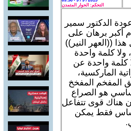
التحكم: الحوار المتمدن
عودة الدكتور سمير
دم أكبر برهان على
ا ((العهر النير))
ولا كلمة واحدة
 كلمة واحدة عن
تية الماركسية،
يق المفخم المفخخ
أساسي هو الصراع
أن هناك قوى تتفاعل
لأساس فقط يمكن
.