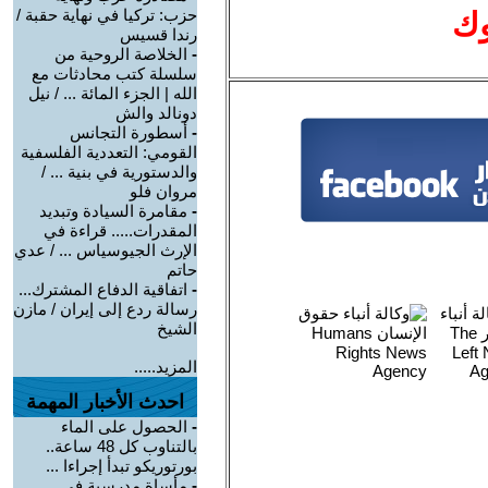
حزب: تركيا في نهاية حقبة /
وك
رندا قسيس
-
الخلاصة الروحية من
سلسلة كتب محادثات مع
الله | الجزء المائة ... / نيل
دونالد والش
-
أسطورة التجانس
القومي: التعددية الفلسفية
والدستورية في بنية ... /
مروان فلو
-
مقامرة السيادة وتبديد
المقدرات..... قراءة في
الإرث الجيوسياس ... / عدي
حاتم
-
اتفاقية الدفاع المشترك...
رسالة ردع إلى إيران / مازن
الشيخ
المزيد.....
احدث الأخبار المهمة
-
الحصول على الماء
بالتناوب كل 48 ساعة..
بورتوريكو تبدأ إجراءا ...
-
مأساة مدرسية في