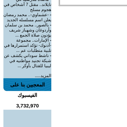
تايلاند.. مقتل 7 أشخاص في
هجوم مسلح
-
-عشماوي-.. محمد رمضان
يعلن اسم مسلسله الجديد
-
بالصور.. محمد بن سلمان
وأردوغان وشهباز شريف
يؤدون صلاة الجمع ...
-
الإمارات.. مجموعة
-أدنوك- تؤكد استمرارها في
تلبية متطلبات عم ...
-
ناشط سوداني يكشف عن
شبكة تجنيد مواطنيه في
ليبيا للقتال بأوكر ...
المزيد.....
المعجبين بنا على
الفيسبوك
3,732,970