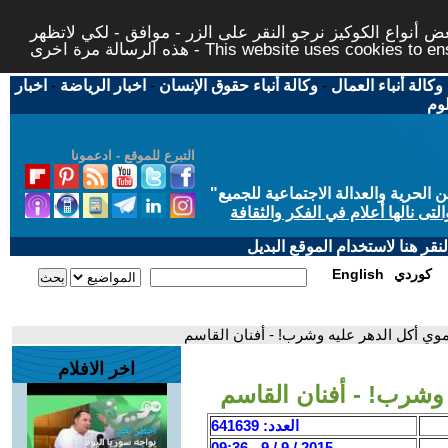
 أنواع الكوكيز نرجو النقر على الزر - موافق - لكي لاتظهر
This website uses cookies to ensure you ge
وكالة أنباء العمال
-
وكالة أنباء حقوق الإنسان
-
اخبار الرياضة
-
اخبار
لوم
التبرع للموقع - ادعمونا
حرية والعدالة الاجتماعية للجميع
"
تى نالها أعلام في الفكر والثقافة
قر هنا لاستخدام الموقع البديل
كوردي
English
موي أكل الدهر عليه وشرب! - أفنان القاسم
اخر الافلام
وشرب! - أفنان القاسم
العدد: 641639
2015 / 9 / 9 - 09:36