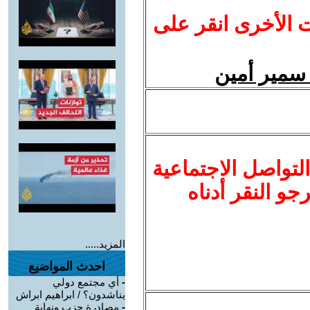
ت الأخرى انقر على
سمير أمين
لتواصل الاجتماعية
نرجو النقر أدناه
المزيد.....
احدث المواضيع
-
أي مجتمع دولي
يناشدون؟ / ابراهيم ابراش
-
مصادرة حزب ونهاية