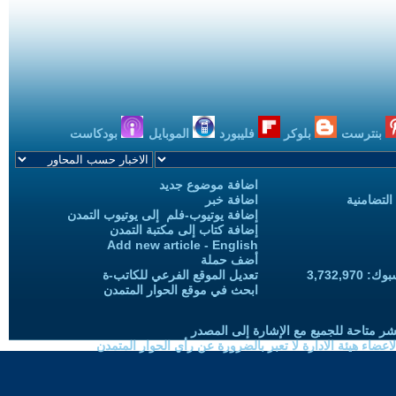
بنترست
بلوكر
فليبورد
الموبايل
بودكاست
اضافة موضوع جديد
التضامنية
اضافة خبر
إضافة يوتيوب-فلم إلى يوتيوب التمدن
إضافة كتاب إلى مكتبة التمدن
Add new article - English
أضف حملة
3,732,97
تعديل الموقع الفرعي للكاتب-ة
ابحث في موقع الحوار المتمدن
شر متاحة للجميع مع الإشارة إلى المصدر
ضاء هيئة الادارة لا تعبر بالضرورة عن رأي الحوار المتمدن