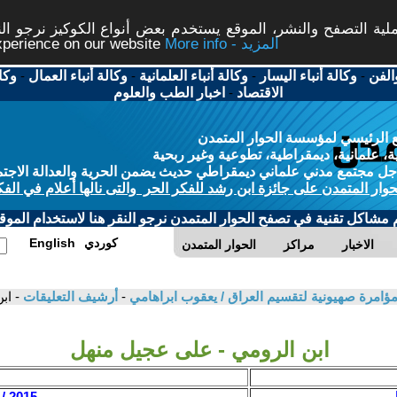
ة التصفح والنشر، الموقع يستخدم بعض أنواع الكوكيز نرجو النق
More info - المزيد
experience on our website
الفن
-
وكالة أنباء اليسار
-
وكالة أنباء العلمانية
-
وكالة أنباء العمال
-
وكا
الاقتصاد
-
اخبار الطب والعلوم
 الرئيسي لمؤسسة الحوار المتمدن
، علمانية، ديمقراطية، تطوعية وغير ربحية
ل مجتمع مدني علماني ديمقراطي حديث يضمن الحرية والعدالة الاجتم
حوار المتمدن على جائزة ابن رشد للفكر الحر والتى نالها أعلام في الفك
م مشاكل تقنية في تصفح الحوار المتمدن نرجو النقر هنا لاستخدام الموقع
كوردي
English
الاخبار
مراكز
الحوار المتمدن
امرة صهيونية لتقسيم العراق / يعقوب ابراهامي
-
أرشيف التعليقات
- اب
ابن الرومي - على عجيل منهل
ل
2015 / 8 / 30 - 21:05