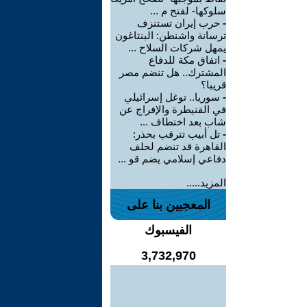
سلوكها- لفتح م ...
-
حرب إيران تستنزف
ترسانة واشنطن: البنتاغون
يمهل شركات السلاح ...
-
اتفاق مكة للدفاع
المشترك.. هل تنضم مصر
قريبا؟
-
سوريا.. توغل إسرائيلي
في القنيطرة والإفراج عن
شاب بعد اختطاف ...
-
تل أبيب تترقب بحذر:
القاهرة قد تنضم لحلف
دفاعي إسلامي يضم قو ...
المزيد.....
المعجبين بنا على
الفيسبوك
3,732,970