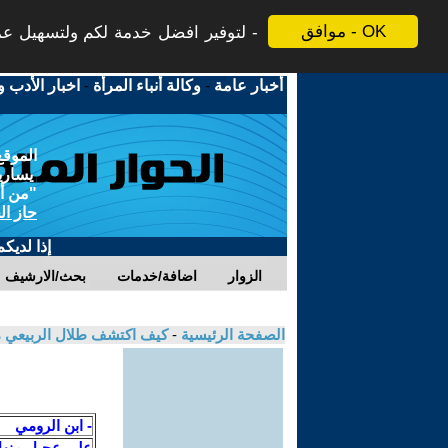
موافق - OK
لتوفير افضل خدمة لكم ولتسهيل عملي
أخبار عامة
-
وكالة أنباء المرأة
-
اخبار الأدب و
الموقع
يسارية
"من أج
حاز ال
إذا لديك
الزوار
اضافة/خدمات
بحث/الارشيف
الصفحة الرئيسية
-
كيف اكتشف طلال الربيعي مؤ
- ابن الرومي
على عجيل منه