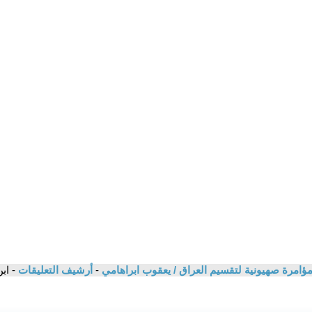
امرة صهيونية لتقسيم العراق / يعقوب ابراهامي
-
أرشيف التعليقات
- اب