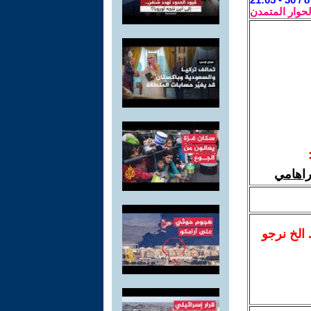
لحوار المتمدن
راهامي
.. الخ نرجو