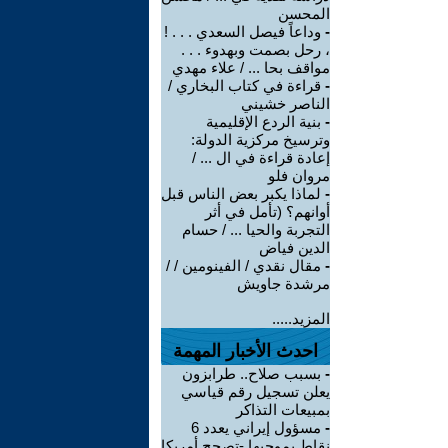
المحسن
-
وداعاً فيصل السعدي . . . !
، رحل بصمت وبهدوء . . .
مواقف بحا ... / علاء مهدي
-
قراءة في كتاب البخاري /
الناصر خشيني
-
بنية الردع الإقليمية
وترسيخ مركزية الدولة:
إعادة قراءة في ال ... /
مروان فلو
-
لماذا يكبر بعض الناس قبل
أوانهم؟ (تأمل في أثر
التجربة والحيا ... / حسام
الدين فياض
-
مقال نقدي / الفينومين / /
مرشدة جاويش
المزيد.....
احدث الأخبار المهمة
-
بسبب صلاح.. طرابزون
يعلن تسجيل رقم قياسي
بمبيعات التذاكر
-
مسؤول إيراني يعدد 6
نقاط بموجبها -تصحح أمريكا