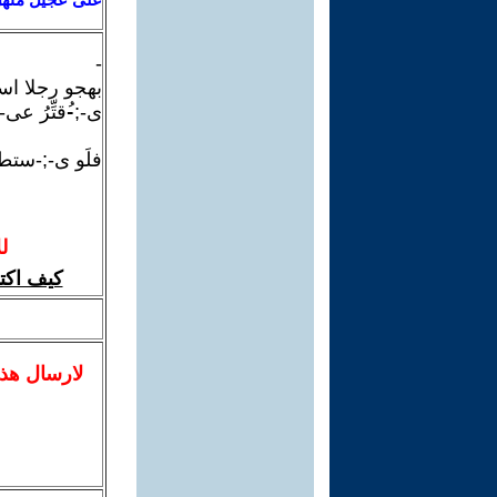
-
بهجو رجلا ا
ی-;-ُقتِّرُ عی
فلَو ی-;-ستطی
ل
كيف اكت
لا
رسال
هذ