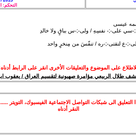
التحكم: ا
سمه عيسى
-;-سي علی-;- نفسِهِ / ولی-;-س بباقٍ ولا خالدِ
-;-ع لتقتی-;-ره / تنفّسَ من مِنخرٍ واحد
لاطلاع على الموضوع والتعليقات الأخرى انقر على الرابط أدناه:
شف طلال الربيعي مؤامرة صهيونية لتقسيم العراق / يعقوب اب
ا
التعليق الى شبكات التواصل الاجتماعية الفيسبوك
، التويتر ....
النقر أدناه