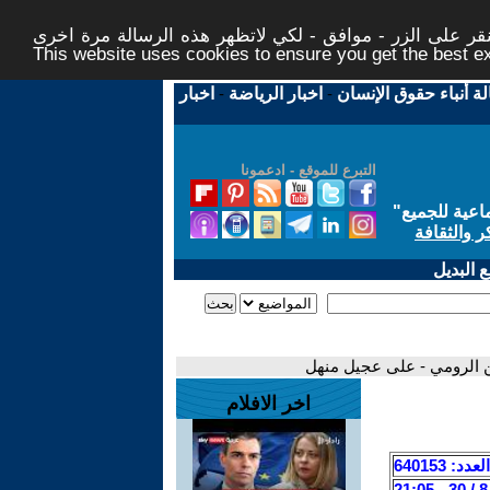
ر على الزر - موافق - لكي لاتظهر هذه الرسالة مرة اخرى -
This website uses cookies to ensure you get the best 
لة أنباء حقوق الإنسان
-
اخبار الرياضة
-
اخبار
التبرع للموقع - ادعمونا
اعية للجميع
"
ر والثقافة
 البديل
ن الرومي - على عجيل منهل
اخر الافلام
العدد: 640153