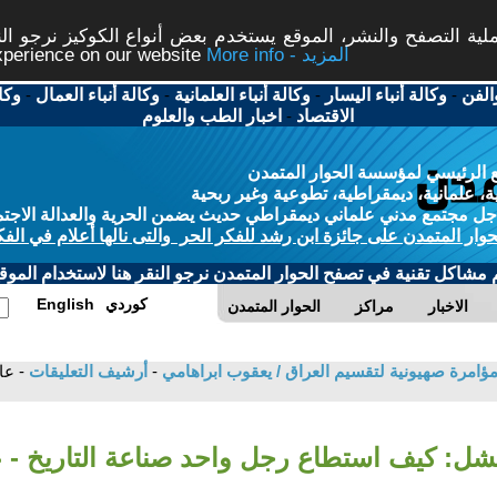
ة التصفح والنشر، الموقع يستخدم بعض أنواع الكوكيز نرجو النق
More info - المزيد
experience on our website
الفن
-
وكالة أنباء اليسار
-
وكالة أنباء العلمانية
-
وكالة أنباء العمال
-
وكا
الاقتصاد
-
اخبار الطب والعلوم
 الرئيسي لمؤسسة الحوار المتمدن
، علمانية، ديمقراطية، تطوعية وغير ربحية
ل مجتمع مدني علماني ديمقراطي حديث يضمن الحرية والعدالة الاجتم
حوار المتمدن على جائزة ابن رشد للفكر الحر والتى نالها أعلام في الفك
م مشاكل تقنية في تصفح الحوار المتمدن نرجو النقر هنا لاستخدام الموقع
كوردي
English
الاخبار
مراكز
الحوار المتمدن
امرة صهيونية لتقسيم العراق / يعقوب ابراهامي
-
أرشيف التعليقات
- ع
ل: كيف استطاع رجل واحد صناعة التاريخ - 