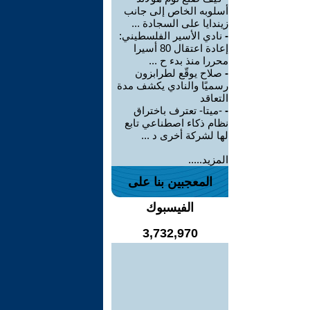
أسلوبه الخاص إلى جانب
زيندايا على السجادة ...
-
نادي الأسير الفلسطيني:
إعادة اعتقال 80 أسيرا
محررا منذ بدء ح ...
-
صلاح يوقّع لطرابزون
رسميًا والنادي يكشف مدة
التعاقد
-
-ميتا- تعترف باختراق
نظام ذكاء اصطناعي تابع
لها لشركة أخرى د ...
المزيد.....
المعجبين بنا على
الفيسبوك
3,732,970