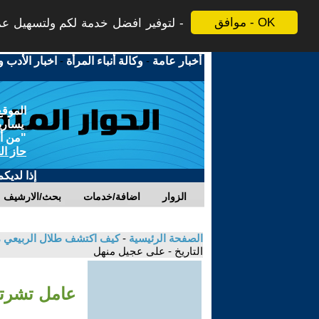
موافق - OK
لتوفير افضل خدمة لكم ولتسهيل عملي
أخبار عامة
-
وكالة أنباء المرأة
-
اخبار الأدب و
الموقع
يسارية
"من أج
حاز ال
إذا لديك
الزوار
اضافة/خدمات
بحث/الارشيف
الصفحة الرئيسية
-
كيف اكتشف طلال الربيعي مؤ
التاريخ - على عجيل منهل
عامل تشرتش