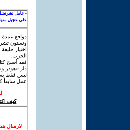
- عامل تشرتشل
على عجيل منه
دوافع عمدة ل
ونستون تشرت
اختيار خليفة
الحزب.
فقد أصبح كت
دار «هودر وس
ليس فقط بسبب
عمل سابقاً 
ل
كيف اكت
لا
رسال
هذ