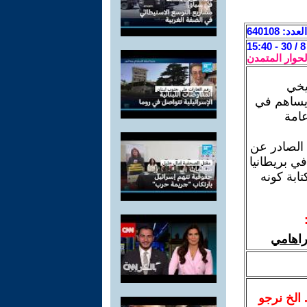
العدد: 640108
لحوار المتمدن
يخي
ويساهم في
عامة
الصادر عن
ي بريطانيا
ابة كونه
راهامي
.. الخ نرجو