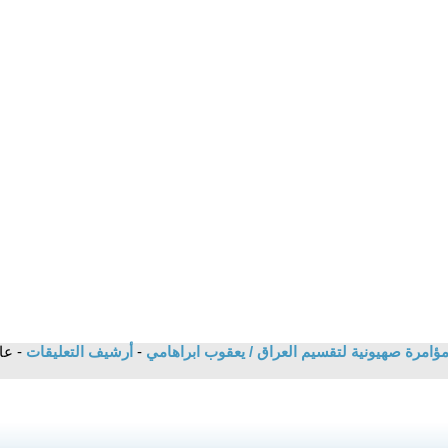
امرة صهيونية لتقسيم العراق / يعقوب ابراهامي
-
أرشيف التعليقات
- ع