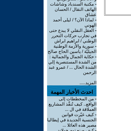
-
مكتبة السندباد وشاشات
الهاتف النقال / الحسان
عشاق
-
لماذا الآن؟ / ليلى أحمد
الهوني
-
العقل النقلي لا يبدع حتى
في تجارب حركات التحرر
الوطني / ابراهيم ابراش
-
سورية والأزمة الوطنية
الجيليّة / ياسين الحاج صالح
-
حكاية الجمال والجمالية :
من الشدة المستنصرية إلي
الشدة الحال ... / عمرو عبد
الرحمن
المزيد.....
احدث الأخبار المهمة
-
من المخططات إلى
الواقع.. كيف تُنفَّذ المشاريع
العملاقة في ال ...
-
كيف غيّرت قوانين
الجنسية الجديدة في إيطاليا
مصير هذه العائلا ...
-
كيف صنع توم هولاند