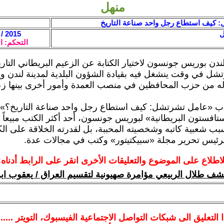
منهل
: كيف استطاع رجل واحد صناعة التاريخ
ل
2015 / 8 / 30 - 15:40
التحكم: ا
ندن بوريس جونسون لاختيار الكتابة عن الزعيم البريطاني التار
شل في وقت ينشغل فيه بقيادة الشؤون البلدية لمدينة لندن 
 له من حزب المحافظين في منصب العمدة وأمور أخرى بينها ز
اب «عامل تشرتشل: كيف استطاع رجل واحد صناعة التاريخ؟» 
تافستون البريطانية» لبوريس جونسون، أحد أكثر الكتب مبيعاً ف
 شعبية كاتبه وشخصيته المحببة، بل لقدرته الخلاقة على الكت
كرئيس تحرير مجلة «سبيكتيتور» وكتب في مجالات عدة.
لاطلاع على الموضوع والتعليقات الأخرى انقر على الرابط أدناه:
شف طلال الربيعي مؤامرة صهيونية لتقسيم العراق / يعقوب اب
ا
التعليق الى شبكات التواصل الاجتماعية الفيسبوك
، التويتر ....