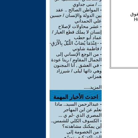
... / منى جداوي
-
المواطن الصالح .. عقد
بين الدولة والإنسان / حسين
علي الحمداني
-
عشر محاولات لإصلاح
إنسان لا يملك قطع الغيار /
عماد أبو حطب
-
-عِنْدَمَا يُصَابُ اللَّيْلُ بِالْأَرَقِ-
/ فاطمة شاوتي
-
من الوجع الإنساني إلى
الجمال المقاوم / ريتا عودة
-
في العشق , أنا المجنون
وهي ذاتها ليلى / شيرزاد
همزاني
المزيد.....
احدث الأخبار المهمة
-
عبدالرحمن السيد.. ماذا
نعلم عن ابن المهاجر
المصري الذي -لم ي ...
-
الكسوف الكلي للشمس..
أين يمكنك مشاهدته؟
-
من الخصومة إلى
الشراكة: كيف توسّع