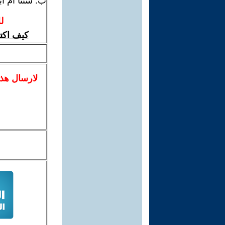
ب: شئنا أم أ
ل
كيف اكت
لا
رسال
هذ