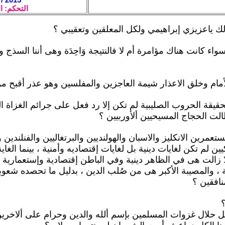
التحكم: ا
 لك ياعزيزي إبراهيمي ولكل المعلقين وتعقيبي ؟
سواء كانت هناك مؤامرة أم لا فالنتيجة وَاحِدَة وهى أننا السذج 
لحقيقة الحروب الصليبية لم تكن إلا رد فعل على جرائم الغزاة ا
لت الحجاج المسيحيين ألأوربيين ؟
تعمرين الانكليز والاسبان والهولنديين والبرتغاليين والفنلندين 
ين لم تكن لغايات دينية بل لغايات إقتصاديه وأمنية ، بينما الغ
 زالت هى في الظاهر دينية وفي الباطن إقتصادية وإستعمارية ل
ة ، والمصيبة الأكبر هى من صُلب الدين ، بدليل ما تحصده شعوبن
نافقين ؟
هل حلال غزوات المسلمين بإسم ألله والدين وحرام على ألاخرين