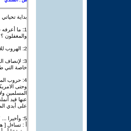
بداية تحياتي
1: ما أعرفه 
والمغفلون ؟
2: الهروب للأمام وخلق الاعذار شيمة العاجزين والمفلسين وهو عذر أقبح من ذنب ؟
3: لإنصاف ا
خاصة التي طا
4: حروب المس
وحتى الامريكي
المسلمين ولا
عنها قيد أنمل
على أبدي الم
5: وأخيرا ... ؟
أ : تساءل [ 