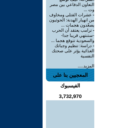
التعاون الدفاعي بين مصر
وت ...
-
عشرات القتلى ومخاوف
من انهيار الهدنة: الحوثيون
يصعّدون هجمات ...
-
ترامب يعتقد أن الحرب
-ستنتهي قريبا جدا-
والسعودية تتوقع هجما ...
-
دراسة: تنظيم وجباتك
الغذائية يؤثر على صحتك
النفسية
المزيد.....
المعجبين بنا على
الفيسبوك
3,732,970