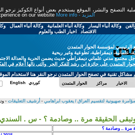
ة التصفح والنشر، الموقع يستخدم بعض أنواع الكوكيز نرجو النق
More info - المزيد
experience on our website
الفن
-
وكالة أنباء اليسار
-
وكالة أنباء العلمانية
-
وكالة أنباء العمال
-
وكا
الاقتصاد
-
اخبار الطب والعلوم
 الرئيسي لمؤسسة الحوار المتمدن
، علمانية، ديمقراطية، تطوعية وغير ربحية
ل مجتمع مدني علماني ديمقراطي حديث يضمن الحرية والعدالة الاجتم
حوار المتمدن على جائزة ابن رشد للفكر الحر والتى نالها أعلام في الفك
م مشاكل تقنية في تصفح الحوار المتمدن نرجو النقر هنا لاستخدام الموقع
كوردي
English
الاخبار
مراكز
الحوار المتمدن
امرة صهيونية لتقسيم العراق / يعقوب ابراهامي
-
أرشيف التعليقات
- وت
تبقى الحقيقة مرة .. وصادمة ؟ - س . السندي
 مرة .. وصادمة ؟
2015 / 8 / 30 - 06:14