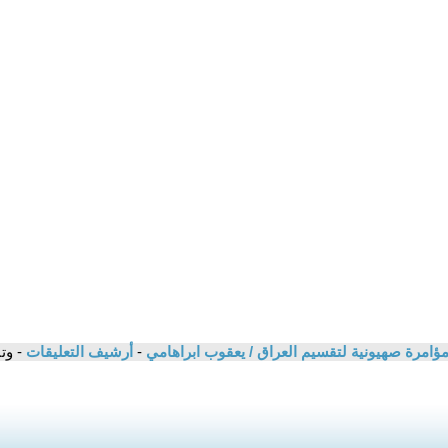
امرة صهيونية لتقسيم العراق / يعقوب ابراهامي
-
أرشيف التعليقات
- وت