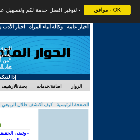
موافق - OK
لتوفير افضل خدمة لكم ولتسهيل عملي
أخبار عامة
-
وكالة أنباء المرأة
-
اخبار الأدب و
الموقع
يسارية
"من أج
حاز ال
إذا لديك
الزوار
اضافة/خدمات
بحث/الارشيف
الصفحة الرئيسية
-
كيف اكتشف طلال الربيعي مؤ
و
- وتبقى الحقيقة
س . السندي