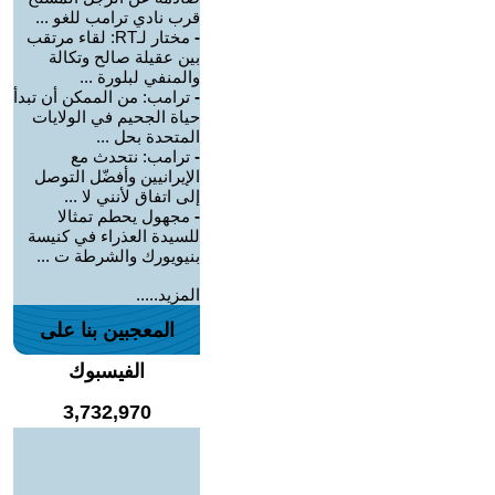
قرب نادي ترامب للغو ...
-
مختار لـRT: لقاء مرتقب
بين عقيلة صالح وتكالة
والمنفي لبلورة ...
-
ترامب: من الممكن أن تبدأ
حياة الجحيم في الولايات
المتحدة بحل ...
-
ترامب: نتحدث مع
الإيرانيين وأفضّل التوصل
إلى اتفاق لأنني لا ...
-
مجهول يحطم تمثالا
للسيدة العذراء في كنيسة
بنيويورك والشرطة ت ...
المزيد.....
المعجبين بنا على
الفيسبوك
3,732,970