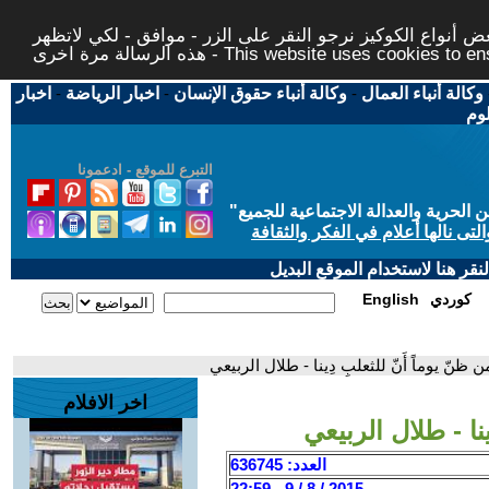
 أنواع الكوكيز نرجو النقر على الزر - موافق - لكي لاتظهر
This website uses cookies to ensure you ge
وكالة أنباء العمال
-
وكالة أنباء حقوق الإنسان
-
اخبار الرياضة
-
اخبار
لوم
التبرع للموقع - ادعمونا
حرية والعدالة الاجتماعية للجميع
"
تى نالها أعلام في الفكر والثقافة
قر هنا لاستخدام الموقع البديل
كوردي
English
 ظنّ يوماً أَنّ للثعلبِ دِينا - طلال الربيعي
اخر الافلام
ينا - طلال الربيعي
العدد: 636745
2015 / 8 / 9 - 22:59