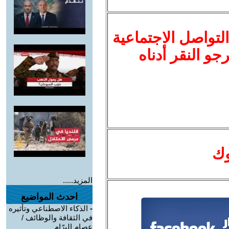
لتواصل الاجتماعية
نرجو النقر أدناه
وك
المزيد.....
احدث المواضيع
-
الذكاء الاصطناعي وتأثيره
في الثقافة والوظائف /
عصام البرّام