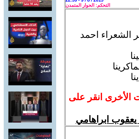
التحكم: الحوار المتمدن
ر الشعراء احمد
نا
اكرينا
نا
ت الأخرى انقر على
يعقوب ابراهامي