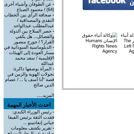
-
عن الطوفان وأشياء أخرى
(64) / محمود الصباغ
-
صحافة الرأي بين الخطاب
النقدي والمصداقية /
عبدالمطلب عبدالواحد
-
حصر السلاح بين الدولة
والفصائل... هل يكفي
القرار؟ / جورج منصور
-
الدبلوماسية السودانية في
مسار العودة إلى الهيئات
الإقليمية / سعد محمد
عبدالله
-
المرآة بوصفها ذاكرة:
تحولات الهوية والزمن في
قصة “أنا آسف يا ... / عصام
الدين صالح
المزيد.....
احدث الأخبار المهمة
-
رئيس الوزراء الكندي:
فقدت الثقة برئيس الفيفا
جياني إنفانتينو ...
-
تقرير يكشف معلومات
صادمة عن الرجل المسلح