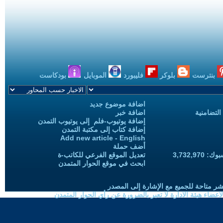
بنترست
بلوكر
فليبورد
الموبايل
بودكاست
اضافة موضوع جديد
التضامنية
اضافة خبر
إضافة يوتيوب-فلم إلى يوتيوب التمدن
إضافة كتاب إلى مكتبة التمدن
Add new article - English
أضف حملة
3,732,97
تعديل الموقع الفرعي للكاتب-ة
ابحث في موقع الحوار المتمدن
شر متاحة للجميع مع الإشارة إلى المصدر
ضاء هيئة الادارة لا تعبر بالضرورة عن رأي الحوار المتمدن