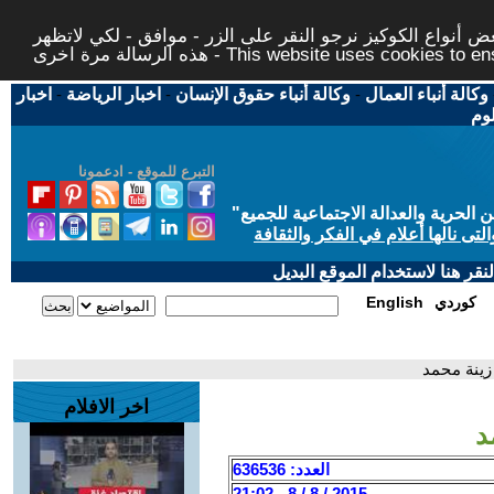
 أنواع الكوكيز نرجو النقر على الزر - موافق - لكي لاتظهر
This website uses cookies to ensure you ge
وكالة أنباء العمال
-
وكالة أنباء حقوق الإنسان
-
اخبار الرياضة
-
اخبار
لوم
التبرع للموقع - ادعمونا
حرية والعدالة الاجتماعية للجميع
"
تى نالها أعلام في الفكر والثقافة
قر هنا لاستخدام الموقع البديل
كوردي
English
 زينة محمد
اخر الافلام
د
العدد: 636536
2015 / 8 / 8 - 21:02