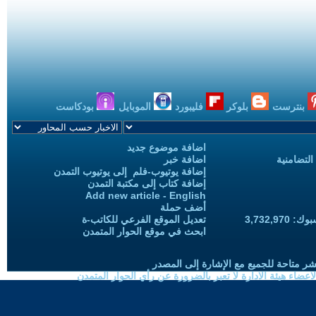
بنترست
بلوكر
فليبورد
الموبايل
بودكاست
اضافة موضوع جديد
التضامنية
اضافة خبر
إضافة يوتيوب-فلم إلى يوتيوب التمدن
إضافة كتاب إلى مكتبة التمدن
Add new article - English
أضف حملة
3,732,97
تعديل الموقع الفرعي للكاتب-ة
ابحث في موقع الحوار المتمدن
شر متاحة للجميع مع الإشارة إلى المصدر
ضاء هيئة الادارة لا تعبر بالضرورة عن رأي الحوار المتمدن