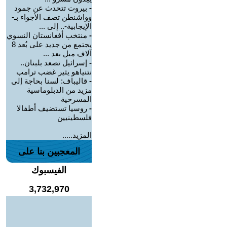
-
بيروت تتحدث عن جمود
وواشنطن تصف الأجواء بـ-
الإيجابية-.. إلى ...
-
منتخب أفغانستان النسوي
يجتمع من جديد على بُعد 8
آلاف ميل بعد ...
-
إسرائيل تصعد بلبنان..
نتنياهو يثير غضب ترامب
-
قاليباف: لسنا بحاجة إلى
مزيد من الدبلوماسية
المسرحية
-
روسيا تستضيف أطفالا
فلسطينيين
المزيد.....
المعجبين بنا على
الفيسبوك
3,732,970