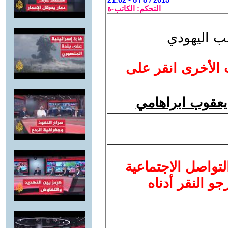
التحكم: الكاتب-ة
عب اليهودي
 الأخرى انقر على
يعقوب ابراهامي
لتواصل الاجتماعية
نرجو النقر أدناه