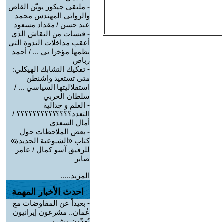
-
ملتقى جيكور يؤبّن القاص
والروائي المهندس محمد
عبد حسن / مقداد مسعود
-
قبسات من النقاش الذي
أعقب مداخلات الندوة التي
نظمها مؤخرا تي ... / أحمد
رباص
-
تفكيك التشابك الهيكلي:
متى تستعيد واشنطن
استقلاليتها السياسي ... /
سلطان الحربي
-
العلم و جدالية
التعدد؟؟؟؟؟؟؟؟؟؟؟؟؟؟ /
أمال السعدي
-
بعض الملاحظات حول
كتاب «الشيوعية الجديدة»
للرفيق آسو كمال / عامر
صابر
المزيد.....
احدث الأخبار المهمة
-
بعيداً عن المفاوضات مع
عُمان.. مشرعون إيرانيون
يُعِدّون مشرو ...