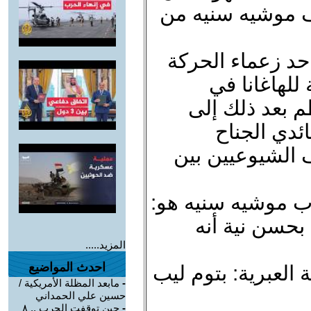
 موشيه سنيه من
1972-1909) كان أحد زعماء الحركة
للهاغانا في
 بين 1941-1946. انظم بعد ذلك إلى
ئدي الجناح
 الشيوعيين بين
ب موشيه سنيه هو:
بحسن نية أنه
المزيد.....
احدث المواضيع
ة العبرية: بتوم ليب
-
مابعد المظلة الأمريكية /
حسين علي الحمداني
-
حين توقفت الحرب .. ٨