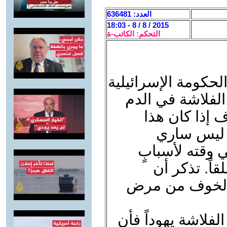
العدد: 636481
2015 / 8 / 8 - 18:03
التحكم: الكاتب-ة
 الحكومة الإسرائيلية
لفلاشة في الدم
 1. أنا لا أعرف إذا كان هذا
ه ليس ساري
ُتُخِذ في وقته لأسبابٍ
قاً. تذكر أن
ر الخوف من مرض
الفلاشة يهوداً فأن