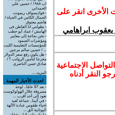
اب ١٩٨٨ / حسين علي
الحمداني
ت الأخرى انقر على
-
فواديسواف ريمونت
الجمال الكامن في الحياة /
هاشم معتوق
-
بطولتي انا القاطن في
يعقوب ابراهامي
الهامش / عماد أبو حطب
-
نحن بحاجة إلى معايير
ومؤشرات الصمود
للمؤسسات التعليمية الليب
... / حسين سالم مرجين
-
هل يكون رفع سعر الدولار
مخرجا لتأمين الرواتب ؟ /
لتواصل الاجتماعية
صادق حسن الناصري
نرجو النقر أدناه
المزيد.....
احدث الأخبار المهمة
-
بعد 87 عامًا.. لوحة
مسروقة خلال الهولوكوست
تعود إلى أحد أقرب ...
-
في أثينا.. جماعة تُعيد
إحياء طقوس عبادة الآلهة
اليونانية الق ...
-
لبنان وإسرائيل يتفقان