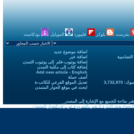
بنترست
بلوكر
فليبورد
الموبايل
بودكاست
اضافة موضوع جديد
التضامنية
اضافة خبر
إضافة يوتيوب-فلم إلى يوتيوب التمدن
إضافة كتاب إلى مكتبة التمدن
Add new article - English
أضف حملة
3,732,97
تعديل الموقع الفرعي للكاتب-ة
ابحث في موقع الحوار المتمدن
شر متاحة للجميع مع الإشارة إلى المصدر
ضاء هيئة الادارة لا تعبر بالضرورة عن رأي الحوار المتمدن