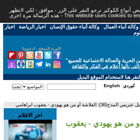
 أنواع الكوكيز نرجو النقر على الزر - موافق - لكي لاتظهر
This website uses cookies to ensure you ge
وكالة أنباء العمال
-
وكالة أنباء حقوق الإنسان
-
اخبار الرياضة
-
اخبار
لوم
التبرع للموقع - ادعمونا
حرية والعدالة الاجتماعية للجميع
"
تى نالها أعلام في الفكر والثقافة
قر هنا لاستخدام الموقع البديل
كوردي
English
36): الفلاشة أو من هو يهودي - يعقوب ابراهامي
اخر الافلام
مدح(36): الفلاشة أو من هو يهودي - يعقوب