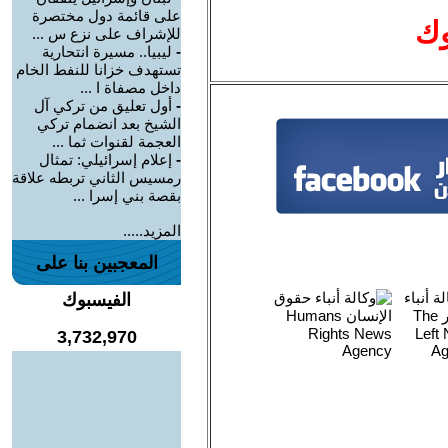
على قائمة دول مختصرة
وك
للإشراف على نزع س ...
-
ليبيا.. مسيرة انتحارية
تستهدف خزانا للنفط الخام
داخل مصفاة ا ...
-
أول تعليق من تركي آل
الشيخ بعد انضمام تركي
العجمة لقنوات ثما ...
-
إعلام إسرائيلي: تمثال
رمسيس الثاني تربطه علاقة
بقصة بني إسرا ...
المزيد.....
المعجبين بنا على
الفيسبوك
3,732,970