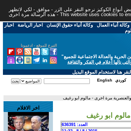
 أنواع الكوكيز نرجو النقر على الزر - موافق - لكي لاتظهر
This website uses cookies to ensure you ge
وكالة أنباء العمال
-
وكالة أنباء حقوق الإنسان
-
اخبار الرياضة
-
اخبار
لوم
التبرع للموقع - ادعمونا
حرية والعدالة الاجتماعية للجميع
"
تى نالها أعلام في الفكر والثقافة
قر هنا لاستخدام الموقع البديل
كوردي
English
العنصرية مرة اخرى - مالوم ابو رغيف
اخر الافلام
الوم ابو رغيف
العدد: 636391
2015 / 8 / 8 - 11:32