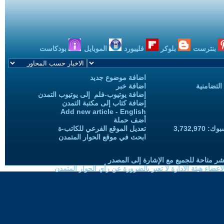
بنترست
بلوكر
فليبورد
الموبايل
بودكاست
اضافة موضوع جديد
التضامنية
اضافة خبر
إضافة يوتيوب-فلم إلى يوتيوب التمدن
إضافة كتاب إلى مكتبة التمدن
Add new article - English
أضف حملة
3,732,97
تعديل الموقع الفرعي للكاتب-ة
ابحث في موقع الحوار المتمدن
شر متاحة للجميع مع الإشارة إلى المصدر
ضاء هيئة الادارة لا تعبر بالضرورة عن رأي الحوار المتمدن