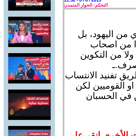
التحكم: الحوار المتمدن
 من اليهود، بل
ا من اصحاب
ولا من التكوين
صرف.ـ
ق تفنيد الانتساب
او القوميين لكن
 في الحسبان
ت الأخرى انقر على