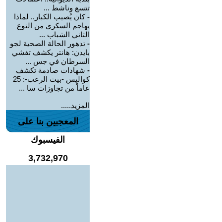
تتسع وناشط ...
-
كان يُصيب الكبار.. لماذا
يهاجم السكري من النوع
الثاني الشباب ...
-
تدهور الحالة الصحية لجو
بايدن: هانتر يكشف تفشي
السرطان في جس ...
-
شهادات صادمة تكشف
كواليس -بيت الرعب-: 25
عاماً من تجاوزات سا ...
المزيد.....
المعجبين بنا على
الفيسبوك
3,732,970