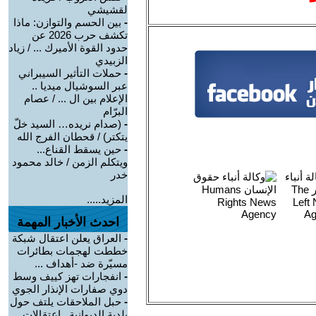
لقشيشي
-
بين الحسم والتوازن: ماذا
تكشف حرب 2026 عن
حدود القوة الأميرك ... / زياد
الزبيدي
-
حملات التأثير السيبراني
عبر السوشيال ميديا ..
الإعلام بين ال ... / عصام
البرّام
-
(صدام نريده… السيد خلّ
يتكتر) / قحطان الفرج الله
-
حين يسقط القناع...
ويتكلم الزمن / خالد محمود
خدر
المزيد.....
احدث الأخبار المهمة
-
العراق يعلن اعتقال شبكة
خططت لهجمات بطائرات
مسيّرة ضد -أهداف ...
-
انفجارات تهز كييف وسط
دوي صفارات الإنذار الجوي
-
حبل الملاحقات يلتف حول
بلدية الديوانية.. اعتقالات