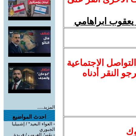
يعقوب ابراهامي
لتواصل الاجتماعية
نرجو النقر أدناه
المزيد.....
احدث المواضيع
-
العواء البعيد* / إشبيليا
وك
الجبوري
-
نفَسُ الغروب / فريدة