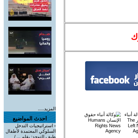
ك
المزيد.....
احدث المواضيع
-
استراتيجيات التدخل
السلوكي المعتمدة لأطفال
طيف التوحد: بقلم ... /