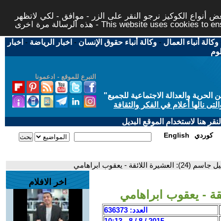
 أنواع الكوكيز نرجو النقر على الزر - موافق - لكي لاتظهر
This website uses cookies to ensure you ge
وكالة أنباء العمال
-
وكالة أنباء حقوق الإنسان
-
اخبار الرياضة
-
اخبار
لوم
التبرع للموقع - ادعمونا
حرية والعدالة الاجتماعية للجميع
"
تى نالها أعلام في الفكر والثقافة
قر هنا لاستخدام الموقع البديل
كوردي
English
شيرة اللائقة - يعقوب ابراهامي
اخر الافلام
العدد: 636373
2015 / 8 / 8 - 10:13