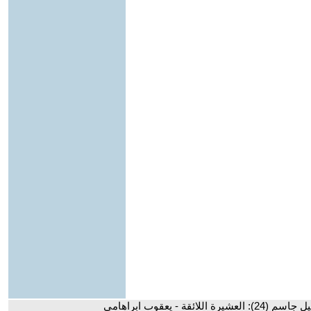
شيرة اللائقة - يعقوب ابراهامي