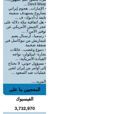
Devil Wear ...
-
الإمارات.. هجوم إيراني
بصاروخ يستهدف سفينة
تابعة لـ-أدنوك- ف ...
-
هل اتفاقية مكة دلالة على
عجز الجيش الأمريكي عن
توفير الأمن؟. ...
-
رسميا.. أرسنال يضم
غيماريش من نيوكاسل في
صفقة ضخمة
-
دموع وغضب.. عائلات
بحارة -لينكولن- تواجه
القيادة الأمريكية: ...
-
مسؤول حوثي: لا نحتاج
إلى أوامر من إيران لشن
عمليات ضد السعود ...
المزيد.....
المعجبين بنا على
الفيسبوك
3,732,970