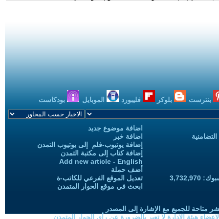
بنترست
بلوكر
فليبورد
الموبايل
بودكاست
اضافة موضوع جديد
التضامنية
اضافة خبر
إضافة يوتيوب-فلم إلى يوتيوب التمدن
إضافة كتاب إلى مكتبة التمدن
Add new article - English
أضف حملة
3,732,97
تعديل الموقع الفرعي للكاتب-ة
ابحث في موقع الحوار المتمدن
شر متاحة للجميع مع الإشارة إلى المصدر
ضاء هيئة الادارة لا تعبر بالضرورة عن رأي الحوار المتمدن