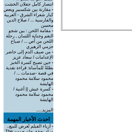
انتصار كامل جفلان الخشت
-
مقارنة بين شكسبير وبعض
كبار شعراء الشرق - العربية
والفارسية ... / صلاح الدين
محسن
-
مقامة اللحن : بين شجو
النغم وجناية اللسان , رحلة
اللحن من أص ... / صباح
حزمي الزهيري
-
من صيف الدم إلى حاضر
الإعدامات / سعاد عزيز
-
حين تصبح كسرة الخبز
بطلةً للمأساة: قراءة نقدية
في قصة -صدمات ... /
محمود سلامة محمود
الهايشة
-
كسرة عيش || أغنية /
محمود سلامة محمود
الهايشة
المزيد.....
احدث الأخبار المهمة
-
أزياء الفيلم تُعرض للبيع..
مزاد يحقق حلم جمهورThe