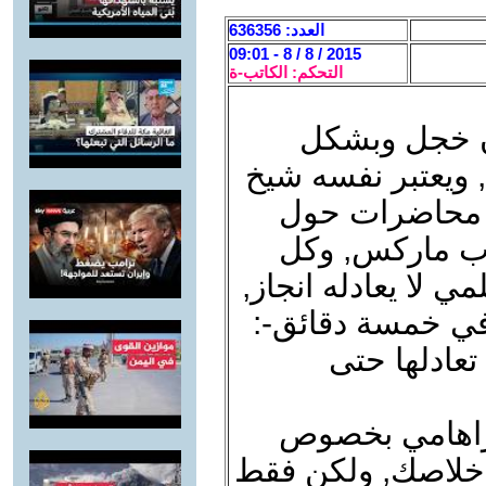
العدد: 636356
2015 / 8 / 8 - 09:01
التحكم: الكاتب-ة
ون خجل وبشكل
 ويعتبر نفسه شيخ
نا محاضرات حول
لوب ماركس, وكل
ي لا يعادله انجاز,
 في خمسة دقائق-:
تعادلها حتى
ابراهامي بخصوص
 خلاصك, ولكن فقط