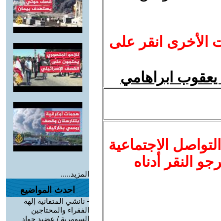
ت الأخرى انقر على
يعقوب ابراهامي
لتواصل الاجتماعية
نرجو النقر أدناه
المزيد.....
احدث المواضيع
-
نانشي المتفانية إلهة
الفقراء والمحتاجين
السومرية / عضيد جواد