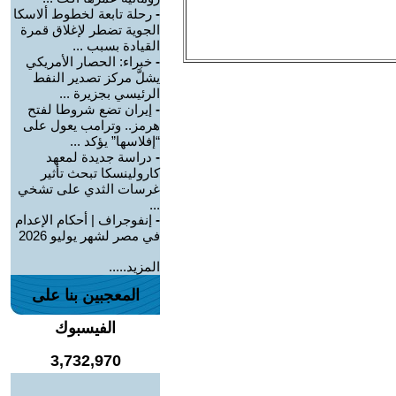
-
رحلة تابعة لخطوط ألاسكا
الجوية تضطر لإغلاق قمرة
القيادة بسبب ...
-
خبراء: الحصار الأمريكي
يشلَّ مركز تصدير النفط
الرئيسي بجزيرة ...
-
إيران تضع شروطا لفتح
هرمز.. وترامب يعول على
“إفلاسها” يؤكد ...
-
دراسة جديدة لمعهد
كارولينسكا تبحث تأثير
غرسات الثدي على تشخي
...
-
إنفوجراف | أحكام الإعدام
في مصر لشهر يوليو 2026
المزيد.....
المعجبين بنا على
الفيسبوك
3,732,970