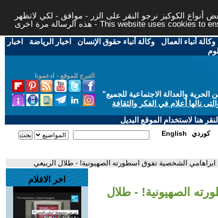
 أنواع الكوكيز نرجو النقر على الزر - موافق - لكي لاتظهر
This website uses cookies to ensure you ge
وكالة أنباء العمال
-
وكالة أنباء حقوق الإنسان
-
اخبار الرياضة
-
اخبار
لوم
التبرع للموقع - ادعمونا
حرية والعدالة الاجتماعية للجميع
"
تى نالها أعلام في الفكر والثقافة
قر هنا لاستخدام الموقع البديل
كوردي
English
ابراهامي الشخصية تفوق اسطورته الصهيونية! - طلال الربيعي
اخر الافلام
ته الصهيونية! - طلال