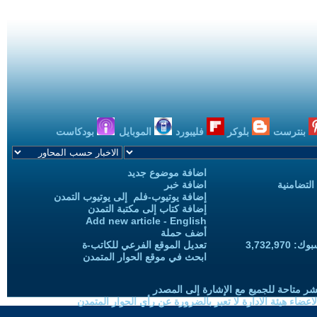
بنترست
بلوكر
فليبورد
الموبايل
بودكاست
اضافة موضوع جديد
التضامنية
اضافة خبر
إضافة يوتيوب-فلم إلى يوتيوب التمدن
إضافة كتاب إلى مكتبة التمدن
Add new article - English
أضف حملة
3,732,97
تعديل الموقع الفرعي للكاتب-ة
ابحث في موقع الحوار المتمدن
شر متاحة للجميع مع الإشارة إلى المصدر
ضاء هيئة الادارة لا تعبر بالضرورة عن رأي الحوار المتمدن