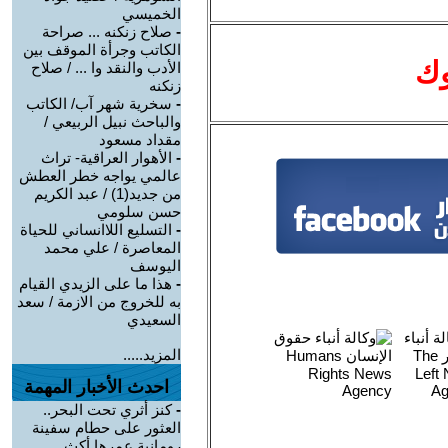
الخميسي
-
صلاح زنكنه ... صراحة
الكاتب وجرأة الموقف بين
وك
الأدب والنقد وا ... / صلاح
زنكنه
-
سخرية شهر آب/ الكاتب
والباحث نبيل الربيعي /
مقداد مسعود
-
الأهوار العراقية- تراث
عالمي يواجه خطر العطش
من جديد(1) / عبد الكريم
حسن سلومي
-
التسليع اللاانساني للحياة
المعاصرة / علي محمد
اليوسف
-
هذا ما على الزيدي القيام
به للخروج من الازمة / سعد
السعيدي
المزيد.....
احدث الأخبار المهمة
-
كنز أثري تحت البحر..
العثور على حطام سفينة
رومانية عمرها أكث ...