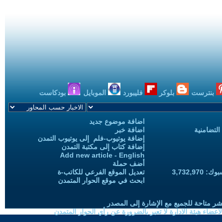
بنترست
بلوكر
فليبورد
الموبايل
بودكاست
اضافة موضوع جديد
التضامنية
اضافة خبر
إضافة يوتيوب-فلم إلى يوتيوب التمدن
إضافة كتاب إلى مكتبة التمدن
Add new article - English
أضف حملة
3,732,97
تعديل الموقع الفرعي للكاتب-ة
ابحث في موقع الحوار المتمدن
شر متاحة للجميع مع الإشارة إلى المصدر
ضاء هيئة الادارة لا تعبر بالضرورة عن رأي الحوار المتمدن