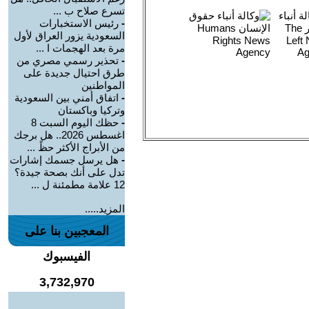
تسرع صلاح ب ...
-
رئيس الاستخبارات
السعودية يزور العراق لأول
مرة بعد الهجمات ا ...
-
تحذير رسمي مصري من
طرق احتيال جديدة على
المواطنين
-
اتفاق أمني بين السعودية
وتركيا وباكستان
-
حظك اليوم السبت 8
اغسطس 2026.. هل برجك
من الأبراج الأكثر حظً ...
-
هل يرسل جسمك إشارات
تدل على أنك بصحة جيدة؟
12 علامة مطمئنة ل ...
المزيد.....
المعجبين بنا على
الفيسبوك
3,732,970