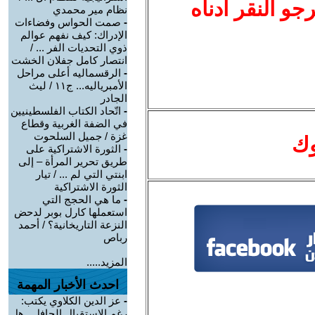
نرجو النقر أدناه
نظام مير محمدي
-
صمت الحواس وفضاءات
الإدراك: كيف نفهم عوالم
ذوي التحديات الفر ... /
انتصار كامل جفلان الخشت
-
الرقسماليه أعلى مراحل
الأمبرياليه... ج١١ / ليث
الجادر
-
اتّحاد الكتاب الفلسطينيين
في الضفة الغربية وقطاع
غزة / جميل السلحوت
وك
-
الثورة الاشتراكية على
طريق تحرير المرأة – إلى
ابنتي التي لم ... / تيار
الثورة الاشتراكية
-
ما هي الحجج التي
استعملها كارل بوبر لدحض
النزعة التاريخانية؟ / أحمد
رباص
المزيد.....
احدث الأخبار المهمة
-
عز الدين الكلاوي يكتب:
رغم الاستقبال الحافل.. هل