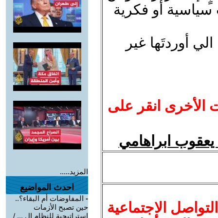
 سياسية أو فكرية
ي أوردتَها غير
ت الأخرى انقر على
يعقوب ابراهامي
المزيد.....
احدث المواضيع
-
المفاوضات أم البقاء؟..
لتواصل الاجتماعية
حين تصبح الأزمات
استراتيجية للنظام ال ... /