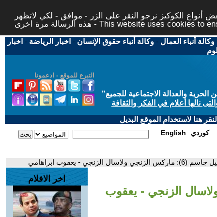
 أنواع الكوكيز نرجو النقر على الزر - موافق - لكي لاتظهر
This website uses cookies to ensure you ge
وكالة أنباء العمال
-
وكالة أنباء حقوق الإنسان
-
اخبار الرياضة
-
اخبار
لوم
التبرع للموقع - ادعمونا
حرية والعدالة الاجتماعية للجميع
"
تى نالها أعلام في الفكر والثقافة
قر هنا لاستخدام الموقع البديل
كوردي
English
نجي ولاسال الزنجي - يعقوب ابراهامي
اخر الافلام
س الزنجي ولاسال الزنجي - يعقوب