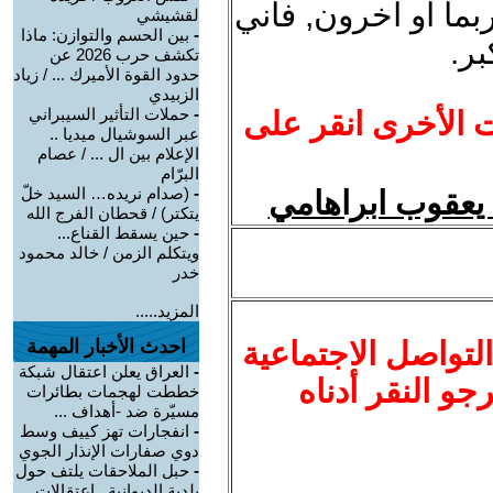
ما او آخرون, فاني
لقشيشي
-
بين الحسم والتوازن: ماذا
بر.
تكشف حرب 2026 عن
حدود القوة الأميرك ... / زياد
الزبيدي
-
حملات التأثير السيبراني
ت الأخرى انقر على
عبر السوشيال ميديا ..
الإعلام بين ال ... / عصام
البرّام
-
(صدام نريده… السيد خلّ
يعقوب ابراهامي
يتكتر) / قحطان الفرج الله
-
حين يسقط القناع...
ويتكلم الزمن / خالد محمود
خدر
المزيد.....
لتواصل الاجتماعية
احدث الأخبار المهمة
-
العراق يعلن اعتقال شبكة
نرجو النقر أدناه
خططت لهجمات بطائرات
مسيّرة ضد -أهداف ...
-
انفجارات تهز كييف وسط
دوي صفارات الإنذار الجوي
-
حبل الملاحقات يلتف حول
بلدية الديوانية.. اعتقالات