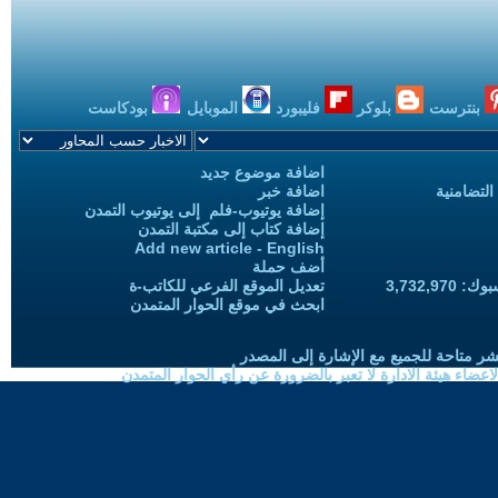
بنترست
بلوكر
فليبورد
الموبايل
بودكاست
اضافة موضوع جديد
التضامنية
اضافة خبر
إضافة يوتيوب-فلم إلى يوتيوب التمدن
إضافة كتاب إلى مكتبة التمدن
Add new article - English
أضف حملة
3,732,97
تعديل الموقع الفرعي للكاتب-ة
ابحث في موقع الحوار المتمدن
شر متاحة للجميع مع الإشارة إلى المصدر
ضاء هيئة الادارة لا تعبر بالضرورة عن رأي الحوار المتمدن