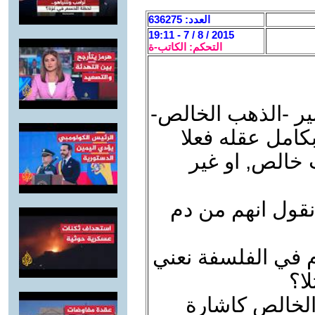
العدد: 636275
2015 / 8 / 7 - 19:11
التحكم: الكاتب-ة
ير -الذهب الخالص-
امل عقله فعلا
 خالص, او غير
نقول انهم من دم
 في الفلسفة نعني
ا؟
الخالص كاشارة