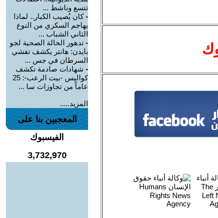
تتسع وناشط ...
-
كان يُصيب الكبار.. لماذا
يهاجم السكري من النوع
الثاني الشباب ...
-
تدهور الحالة الصحية لجو
وك
بايدن: هانتر يكشف تفشي
السرطان في جس ...
-
شهادات صادمة تكشف
كواليس -بيت الرعب-: 25
عاماً من تجاوزات سا ...
المزيد.....
المعجبين بنا على
الفيسبوك
3,732,970