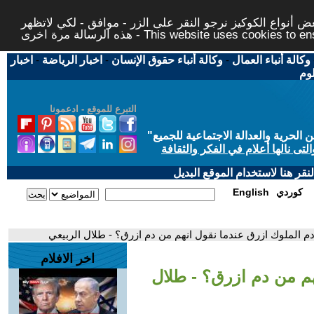
 أنواع الكوكيز نرجو النقر على الزر - موافق - لكي لاتظهر
This website uses cookies to ensure you ge
وكالة أنباء العمال
-
وكالة أنباء حقوق الإنسان
-
اخبار الرياضة
-
اخبار
لوم
التبرع للموقع - ادعمونا
حرية والعدالة الاجتماعية للجميع
"
تى نالها أعلام في الفكر والثقافة
قر هنا لاستخدام الموقع البديل
كوردي
English
دم الملوك ازرق عندما نقول انهم من دم ازرق؟ - طلال الربيعي
اخر الافلام
هم من دم ازرق؟ - طلال