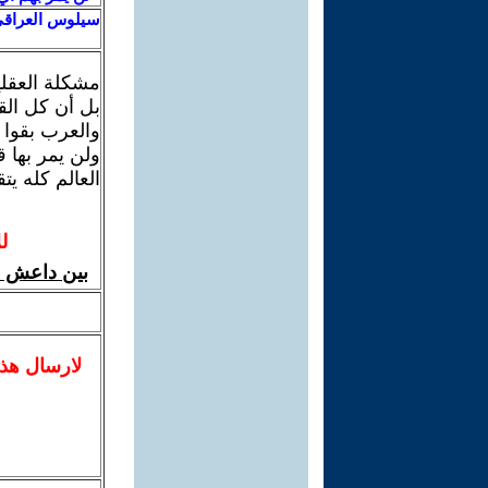
سيلوس العراق
مشكلة العقلية
بل أن كل ال
والعرب بقوا 
ولن يمر بها ق
العالم كله ي
ل
بين داعش و
لا
رسال
هذ