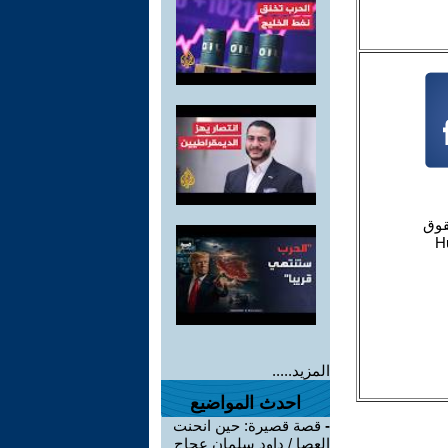
المزيد.....
احدث المواضيع
-
قصة قصيرة: حين انحنت
العصا / داود سلمان عجاج