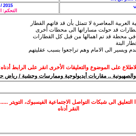
ي
2015 / 6 / 27 - 15:33
التحكم: ا
 العربية المعاصرة لا تتمثل بأن قد فاتهم القطار
قطارات قد حولت مساراتها الى محطات أخرى
في محطة قد تم اهمالها من قبل كل القطارات
طار البتة
تقدم ويسير الى الامام وهم تراجعوا بسبب عقليتهم
لاطلاع على الموضوع والتعليقات الأخرى انقر على الرابط أدناه:
الصهيونية .. مقاربات أيديولوجية وممارسات وحشية / رياض
ا
التعليق الى شبكات التواصل الاجتماعية الفيسبوك
، التويتر ....
النقر أدناه