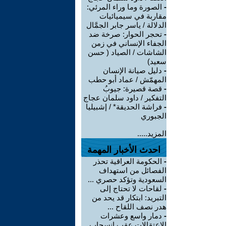
-
الصورة وما وراء المرئي:
مقاربة في سيميائيات
الدلالة / ياسر جابر الجمَّال
-
تحجر الحوار: صرخة ضد
الجفاء الإنساني في زمن
الشاشات / الصياد ‏( حسن
سعيد‏)
-
دليل صيانة الإنسان
المهمّش / عماد أبو حطب
-
قصة قصيرة: جيوبُ
التفكير / داود سلمان عجاج
-
فراشة الحديقة* / إشبيليا
الجبوري
المزيد.....
احدث الأخبار المهمة
-
الحكومة العراقية تحذر
الفصائل من استهداف
السعودية وتؤكد حصري ...
-
لقاحات لا تحتاج إلى
التبريد: ابتكار قد يحد من
هدر نصف اللقاح ...
-
دمار واسع وعشرات
الاعتقالات عقب انسحاب