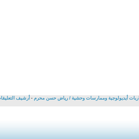
قاربات أيديولوجية وممارسات وحشية / رياض حسن محرم
-
أرشيف التعليق