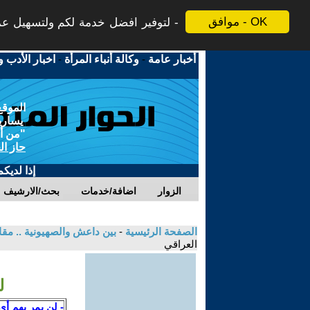
موافق - OK
لتوفير افضل خدمة لكم ولتسهيل عملي
أخبار عامة
-
وكالة أنباء المرأة
-
اخبار الأدب و
الموقع
يسارية
"من أج
حاز ال
إذا لديك
الزوار
اضافة/خدمات
بحث/الارشيف
الصفحة الرئيسية
-
بين داعش والصهيونية .. م
العراقي
ل
- لن يمر بهم أي