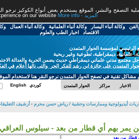
ة التصفح والنشر، الموقع يستخدم بعض أنواع الكوكيز نرجو النق
More info - المزيد
experience on our website
الفن
-
وكالة أنباء اليسار
-
وكالة أنباء العلمانية
-
وكالة أنباء العمال
-
وكا
الاقتصاد
-
اخبار الطب والعلوم
 الرئيسي لمؤسسة الحوار المتمدن
، علمانية، ديمقراطية، تطوعية وغير ربحية
ل مجتمع مدني علماني ديمقراطي حديث يضمن الحرية والعدالة الاجتم
حوار المتمدن على جائزة ابن رشد للفكر الحر والتى نالها أعلام في الفك
م مشاكل تقنية في تصفح الحوار المتمدن نرجو النقر هنا لاستخدام الموقع
كوردي
English
الاخبار
مراكز
الحوار المتمدن
قاربات أيديولوجية وممارسات وحشية / رياض حسن محرم
-
أرشيف التعليق
ن يمر بهم أي قطار من بعد - سيلوس العراقي
 قطار من بعد