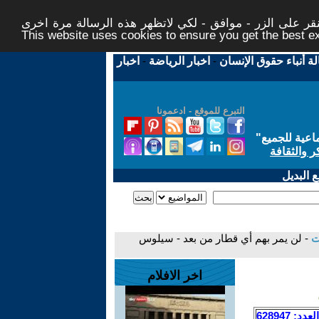
ر على الزر - موافق - لكي لاتظهر هذه الرسالة مرة اخرى -
This website uses cookies to ensure you get the best 
لة أنباء حقوق الإنسان
-
اخبار الرياضة
-
اخبار
التبرع للموقع - ادعمونا
اعية للجميع
"
ر والثقافة
 البديل
ات
- لن يمر بهم أي قطار من بعد - سيلوس
اخر الافلام
العدد: 628947