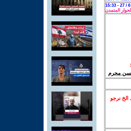
لحوار المتمدن
 حسن محرم
.. الخ نرجو