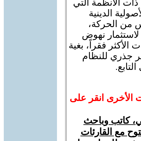
 ذات الأنظمة التي
ولية الدينية
س من الحركة،
 لاستثمار نهوض
الأكثر فقراً، بغية
يير جذري للنظام
لتابع.
ت الأخرى انقر على
، كاتب وباحث
ح مع القارئات