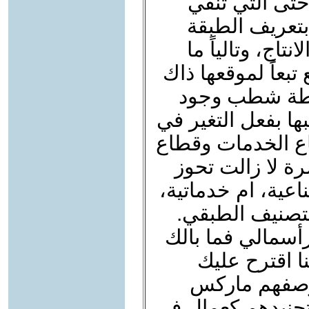
تى التي تنفي
بتعريف الطبقة
تاج، وتالياً ما
تبعاً لموقعها ذاك
ساطة شطب وجود
ها بفعل التغير في
طاع الخدمات وقطاع
رة لا زالت تحوز
عية، ام خدماتية،
تصنيف الطبقي.
رأسمالي فما بالك
ا اقترح عليك
 وصفهم ماركس
 تجنيدهم كعمال في