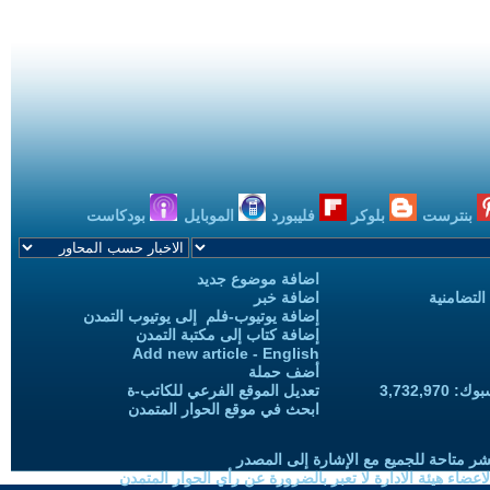
بنترست
بلوكر
فليبورد
الموبايل
بودكاست
اضافة موضوع جديد
التضامنية
اضافة خبر
إضافة يوتيوب-فلم إلى يوتيوب التمدن
إضافة كتاب إلى مكتبة التمدن
Add new article - English
أضف حملة
3,732,97
تعديل الموقع الفرعي للكاتب-ة
ابحث في موقع الحوار المتمدن
شر متاحة للجميع مع الإشارة إلى المصدر
ضاء هيئة الادارة لا تعبر بالضرورة عن رأي الحوار المتمدن