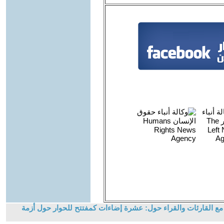
 القارئات والقراء حول: عشرة إضاءات كمفتتح للحوار حول أزمة