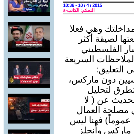
2015 / 4 / 10 - 10:36
التحكم: الكاتب-ة
مداخلتك وهي فعلا
تها لصيقة أكثر
سار الفلسطيني
الملاحظات السريعة
ى التعليق:
سيين دون ماركس،
تطرق لتحليل
حديث عن ( لا
 مصلحة العمال
عموماً) فهنا ليس
ه ماركس وأنجلز