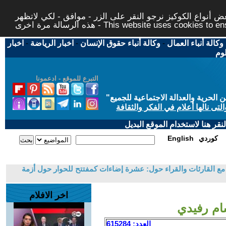
 أنواع الكوكيز نرجو النقر على الزر - موافق - لكي لاتظهر
This website uses cookies to ensure you ge
وكالة أنباء العمال
-
وكالة أنباء حقوق الإنسان
-
اخبار الرياضة
-
اخبار
لوم
التبرع للموقع - ادعمونا
حرية والعدالة الاجتماعية للجميع
"
تى نالها أعلام في الفكر والثقافة
قر هنا لاستخدام الموقع البديل
كوردي
English
 القارئات والقراء حول: عشرة إضاءات كمفتتح للحوار حول أزمة
اخر الافلام
سام رفيدي
العدد: 615284