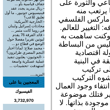
ماعي والثورة على
جفاف قياسية بأو ...
-
ريال مدريد يجدد عقد
 يرتعب منه
فينيسيوس جونيور.. ما أول
اث ماركس الفلسفي
تعليق للاعب؟
-
الخارجية الأمريكية:
التغيير للعالم.
محادثات إسرائيل ولبنان
في روما كانت مثمر ...
ً وكنت ساهمت به
-
قائد الفرقة 76 يقدم
لبوتين تقريرا مفصلا حول
 ليس من البساطة
الوضع في قطاع دو ...
-
محمد صلاح: لماذا اختار
ة اقتصادية
النجم المصري طرابزون؟
-
-الحوثيون- يعلنون تنفيذ
ة في البنية
عملية عسكرية واسعة
استهدفت -تحشيدات ...
لى تركيب
المزيد.....
تشوه التركيب
المعجبين بنا على
انتفاء وجود العمال
الفيسبوك
يير فتلك موضوعة
3,732,970
موجودة بذاتها. لا