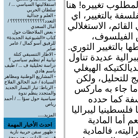
لمطلوب تغييره! هنا
استقلاليتها السياسي ... /
سلطان الحربي
فة بالتغيير، اي
-
العلم و جدالية
التعدد؟؟؟؟؟؟؟؟؟؟؟؟؟؟ /
القائم، الاستغلالي
أمال السعدي
-
بعض الملاحظات حول
س الفيلسوف،
كتاب «الشيوعية الجديدة»
للرفيق آسو كمال / عامر
ا بالتغيير الثوري.
صابر
-
الاطار التنسيقي كتلة
برالية عديدة تناول
نيابية أم تنظيم سياسي ؟
يالكتيكه الهيغلي
دراسة تحليلية ف ... / طيف
باسم هادي
ج للتحليل، ولكن
-
المشاريع الوطنية ومظاهر
السيادة / عبد الخالق الفلاح
ما جاء به ماركس
-
الرباط: تيار اليسار الجديد
والمتجدد ينظم ندوة
فة كما حدده
سياسية حول سؤا ... / أحمد
رباص
فلسطينيا ليبراليا
المزيد.....
عم أما المادية
احدث الأخبار المهمة
اليته، فالمادية
-
ظهور سفن حربية نازية
في نهر الدانوب بعد موجة