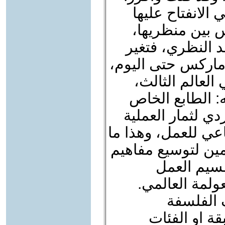
الانفتاح عليها
 بين منظريها،
د النظري، فتغير
 ماركس حتى اليوم،
العالم الثالث،
: الطابع الخاص
دي لثمار العملية
ماعي للعمل، وهذا ما
ين لتوسيع مفاهيم
سيم العمل
عولمة العالمي.
ف الفلسفة
قة او الفئات