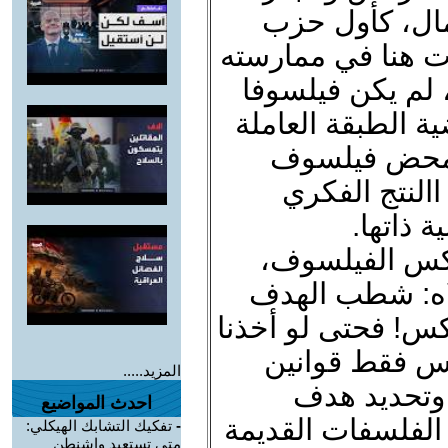
مال، كأول حزب
ت هنا في ممارسته
، لم يكن فيلسوفا
ة الطبقة العاملة
 لمحض فيلسوف
لنتج الفكري
 ذاتها.
اركس الفيلسوف،
لاه: شطب الهدف
كس! فحتى لو أخذنا
س فقط قوانين
المزيد.....
 وتحديد هدف
احدث المواضيع
 الفلسفات القديمة
-
تفكيك التشابك الهيكلي:
متى تستعيد واشنطن