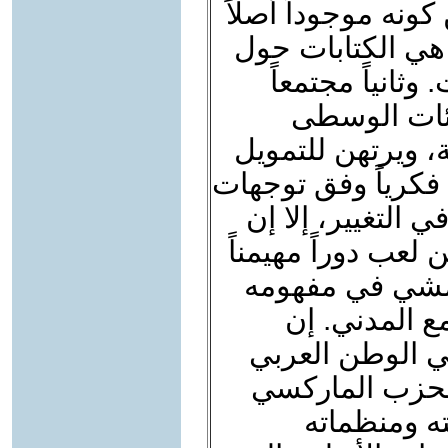
ونه موجوداً أصلاً
 هي الكتابات حول
ثانياً مجتمعاً
لفئات الوسطى
ة، ويرتهن للتمويل
فكرياً وفق توجهات
في التغيير، إلا إن
عب دوراً مهيمناً
امشي في مفهومه
ع المدني. إن
في الوطن العربي
 غياب الحزب الماركسي
ته ومنظماته