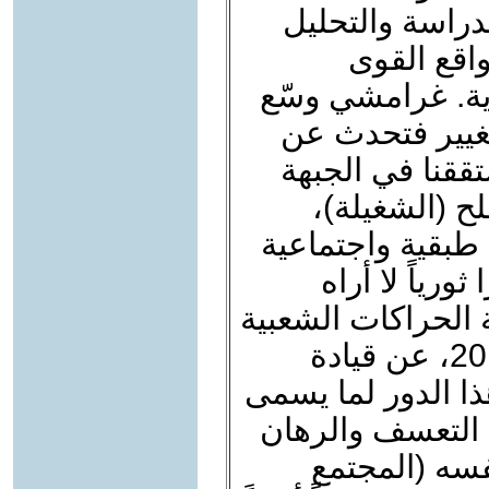
الدراسة والتحليل
اقع القوى
رية. غرامشي وسّع
لتغيير فتحدث عن
تققنا في الجبهة
ح (الشغيلة)،
 طبقية واجتماعية
ورياً لا أراه
بة الحراكات الشعبية
في المنطقة العربية منذ العام 2011، عن قيادة
ذا الدور لما يسمى
ن التعسف والرهان
فسه (المجتمع