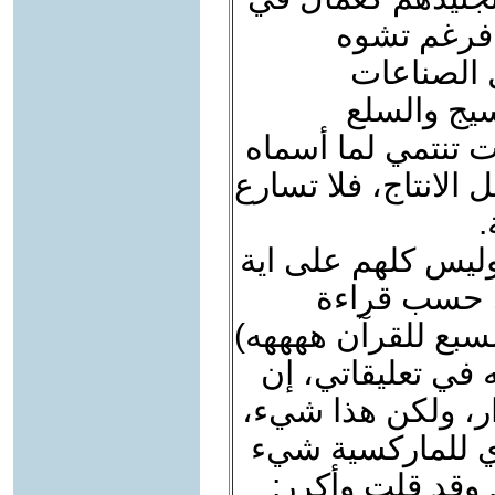
 فرغم تشوه
ل الصناعات
نسيج والسلع
 تنتمي لما أسماه
 الانتاج، فلا تسارع
.
 وليس كلهم على اية
ي حسب قراءة
السبع للقرآن ههههه)
 في تعليقاتي، إن
ر، ولكن هذا شيء،
ي للماركسية شيء
. وقد قلت وأكرر: