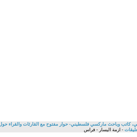
، كاتب وباحث ماركسي فلسطيني- حوار مفتوح مع القارئات والقراء حول
عليقات
- ازمة اليسار - فراس