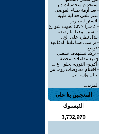
استخدام شخصيات ديز ...
-
بعد أزمة ضياء العوضي..
مصر تلغي فعالية طبية
للأسترالية باربر ...
-
كاميرا CNN تجوب شوارع
دمشق.. وهذا ما رصدته
خلال نظرة على الح ...
-
ترامب: صناعاتنا الدفاعية
تتوسع
-
تركيا تستهدف تشغيل
جميع مفاعلات محطة
-أكويو- النووية بحلول ع ...
-
اختتام مفاوضات روما بين
لبنان وإسرائيل
المزيد.....
المعجبين بنا على
الفيسبوك
3,732,970