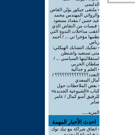
الدليمي
-
ملتقى جيكور يؤبّن القاص
والروائي المهندس محمد
عبد حسن / مقداد مسعود
-
قبسات من النقاش الذي
أعقب مداخلات الندوة التي
نظمها مؤخرا تي ... / أحمد
رباص
-
تفكيك التشابك الهيكلي:
متى تستعيد واشنطن
استقلاليتها السياسي ... /
سلطان الحربي
-
العلم و جدالية
التعدد؟؟؟؟؟؟؟؟؟؟؟؟؟؟ /
أمال السعدي
-
بعض الملاحظات حول
كتاب «الشيوعية الجديدة»
للرفيق آسو كمال / عامر
صابر
المزيد.....
احدث الأخبار المهمة
-
اتفاق شراكة مع تيك توك
يتيح لصناع المحتوى