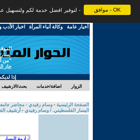
موافق - OK
لتوفير افضل خدمة لكم ولتسهيل عملي
أخبار عامة
-
وكالة أنباء المرأة
-
اخبار الأدب و
الموقع
يسارية
"من أج
حاز ال
إذا لديك
الزوار
اضافة/خدمات
بحث/الارشيف
الصفحة الرئيسية
-
وسام رفيدي - محاضر جامعي
اليسار الفلسطيني. / وسام رفيدي
-
أرشيف الت
- ازمة اليسار