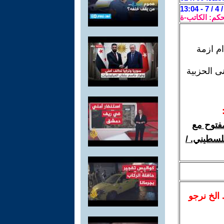
حكم: الكاتب-ة
ام ازمة
ى الحزبية
فتوح مع
لسطيني. /
.. الخ نرجو