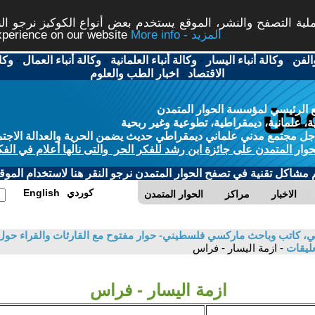
ة التصفح والنشر، الموقع يستخدم بعض أنواع الكوكيز نرجو النق
More info - المزيد
experience on our website
الفن
-
وكالة أنباء اليسار
-
وكالة أنباء العلمانية
-
وكالة أنباء العمال
-
وكا
الاقتصاد
-
اخبار الطب والعلوم
 الرئيسي لمؤسسة الحوار المتمدن
، علمانية، ديمقراطية، تطوعية وغير ربحية
ل مجتمع مدني علماني ديمقراطي حديث يضمن الحرية والعدالة الاجتم
حوار المتمدن على جائزة ابن رشد للفكر الحر والتى نالها أعلام في الفك
م مشاكل تقنية في تصفح الحوار المتمدن نرجو النقر هنا لاستخدام الموقع
كوردي
English
الاخبار
مراكز
الحوار المتمدن
، كاتب وباحث ماركسي فلسطيني- حوار مفتوح مع القارئات والقراء حول
عليقات
- ازمة اليسار - فراس
ازمة اليسار - فراس