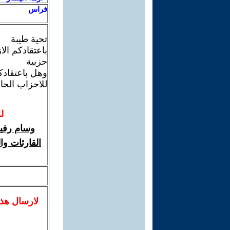
فراس
تحية طيبة
باعتقادكم ال
حزبية
وهل باعتقادك
للاحزاب الحال
ل
وسام رفي
القارئات وا
لا
رسال
هذ