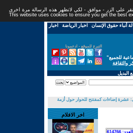
ر على الزر - موافق - لكي لاتظهر هذه الرسالة مرة اخرى -
This website uses cookies to ensure you get the best 
لة أنباء حقوق الإنسان
-
اخبار الرياضة
-
اخبار
التبرع للموقع - ادعمونا
اعية للجميع
"
ر والثقافة
 البديل
: عشرة إضاءات كمفتتح للحوار حول أزمة
اخر الافلام
العدد: 614766