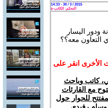
2015 / 3 / 30 - 14:33
التحكم: الكاتب-ة
 ودور اليسار
 التعاون معه؟؟
ت الأخرى انقر على
، كاتب وباحث
ح مع القارئات
فتتح للحوار حول
 وسام رفيدي