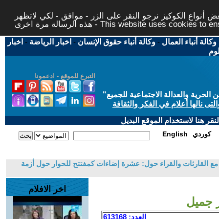
 أنواع الكوكيز نرجو النقر على الزر - موافق - لكي لاتظهر
This website uses cookies to ensure you ge
وكالة أنباء العمال
-
وكالة أنباء حقوق الإنسان
-
اخبار الرياضة
-
اخبار
لوم
التبرع للموقع - ادعمونا
حرية والعدالة الاجتماعية للجميع
"
تى نالها أعلام في الفكر والثقافة
قر هنا لاستخدام الموقع البديل
كوردي
English
 القارئات والقراء حول: عشرة إضاءات كمفتتح للحوار حول أزمة
اخر الافلام
ر جميل
العدد: 613168