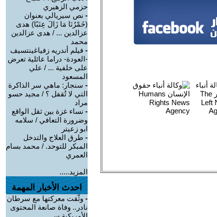
حزمي الزهيري
-
نص سيريالي بعنوان
(خَمْرُنَا مَا زَالَ عِنَبًا) هدى
عزالدين ... / هدى عزالدين
محمد
-
فيلم أندريه زفياغينتسيف
-العودة- دراما عائلية تعرض
على خلفية ... / علي
المسعود
-
سنجار: ماهي سر الذاكرة
التي لا تُقفل ؟ / مجيد حسو
مراد
-
نساء غزة بين ثقل الواقع
وضرورة التعافي / سلامه
ابو زعيتر
-
طرق العلاج والتدخل
المبكر للتوحد. / محمد بسام
العمري
المزيد.....
احدث الأخبار المهمة
-
وثّقت معركتها مع سرطان
نادر.. وفاة صانعة المحتوى
الأمريكية س ...