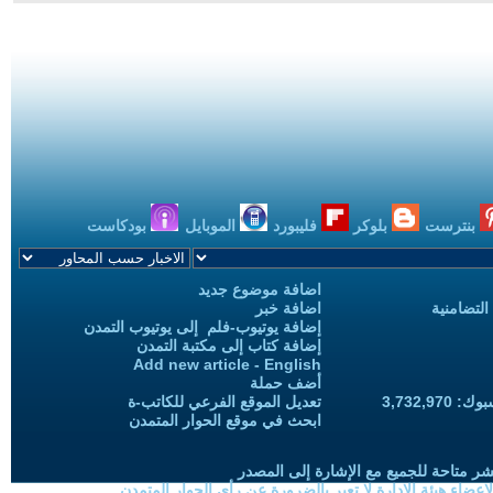
بنترست
بلوكر
فليبورد
الموبايل
بودكاست
اضافة موضوع جديد
التضامنية
اضافة خبر
إضافة يوتيوب-فلم إلى يوتيوب التمدن
إضافة كتاب إلى مكتبة التمدن
Add new article - English
أضف حملة
3,732,97
تعديل الموقع الفرعي للكاتب-ة
ابحث في موقع الحوار المتمدن
شر متاحة للجميع مع الإشارة إلى المصدر
ضاء هيئة الادارة لا تعبر بالضرورة عن رأي الحوار المتمدن