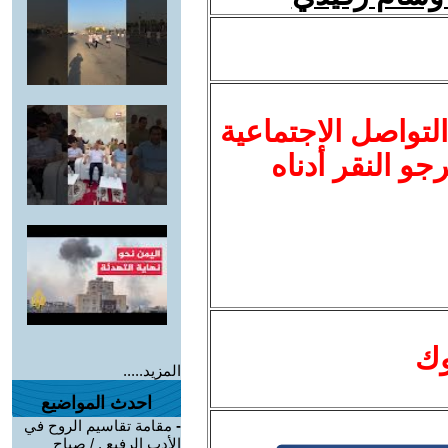
لتواصل الاجتماعية
نرجو النقر أدناه
وك
المزيد.....
احدث المواضيع
-
مقامة تقاسيم الروح في
الأدب الرفيع . / صباح