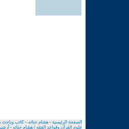
الصفحة الرئيسية
-
هشام حتاته – كاتب وباحث م
علوم القرآن وقواعد الفقه / هشام حتاته
-
أرشيف