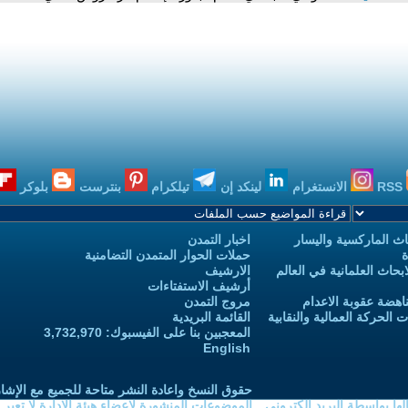
RSS
الانستغرام
لينكد إن
تيلكرام
بنترست
بلوكر
ث الماركسية واليسار
اخبار التمدن
ة
حملات الحوار المتمدن التضامنية
حاث العلمانية في العالم
الارشيف
أرشيف الاستفتاءات
اهضة عقوبة الاعدام
مروج التمدن
الحركة العمالية والنقابية
القائمة البريدية
المعجبين بنا على الفيسبوك: 3,732,970
English
حقوق النسخ واعادة النشر متاحة للجميع مع الإشا
ا بواسطة البريد الكتروني
الموضوعات المنشورة لاعضاء هيئة الادارة لا تعبر