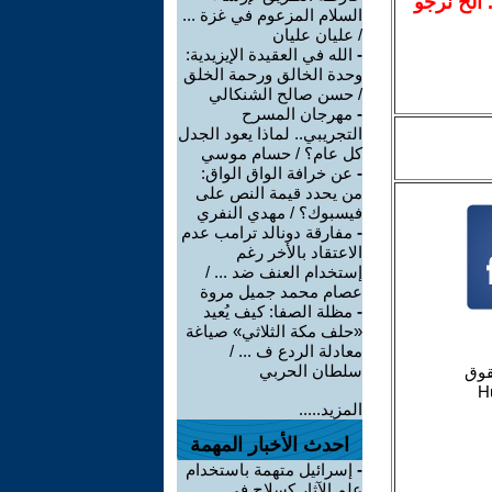
.. الخ نرجو
السلام المزعوم في غزة ...
/ عليان عليان
-
الله في العقيدة الإيزيدية:
وحدة الخالق ورحمة الخلق
/ حسن صالح الشنكالي
-
مهرجان المسرح
التجريبي.. لماذا يعود الجدل
كل عام؟ / حسام موسي
-
عن خرافة الواق الواق:
من يحدد قيمة النص على
فيسبوك؟ / مهدي النفري
-
مفارقة دونالد ترامب عدم
الاعتقاد بالأخر رغم
إستخدام العنف ضد ... /
عصام محمد جميل مروة
-
مظلة الصفا: كيف يُعيد
«حلف مكة الثلاثي» صياغة
معادلة الردع ف ... /
سلطان الحربي
المزيد.....
احدث الأخبار المهمة
-
إسرائيل متهمة باستخدام
علم الآثار كسلاح في