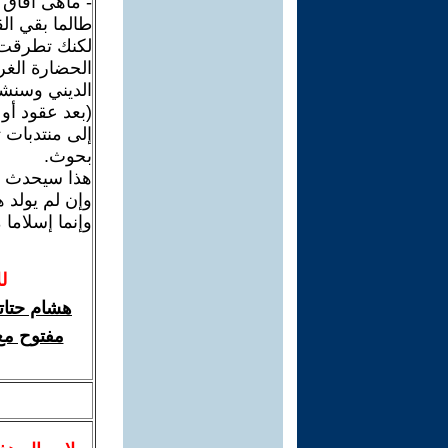
- ماهى آفاق 
طالما بقي ال
لكنك تطرقت 
الحضارة الغر
الديني وسنشه
(بعد عقود أو
إلى منتدبات ث
بحوث.
هذا سيحدث إن
وإن لم يولد 
وإنما إسلاما 
ل
هشام حتات
مفتوح مع