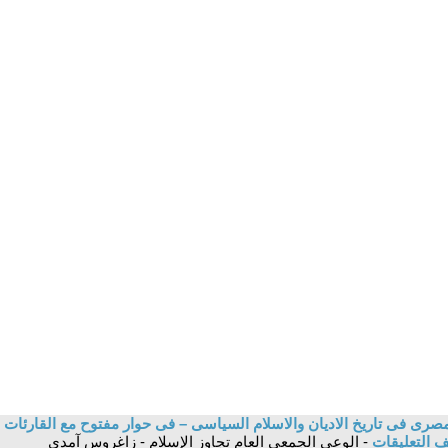
صرى فى تاريخ الاديان والاسلام السياسى – فى حوار مفتوح مع القارئات 
 التعليقات
- الوعي الجمعي العام تجاوز الإسلام - زاغروس آمدي