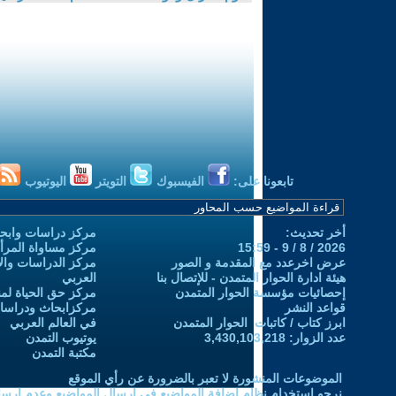
تابعونا على:
الفيسبوك
التويتر
اليوتيوب
أخر تحديث:
مركز دراسات وابحا
2026 / 8 / 9 - 15:59
مركز مساواة المرأ
عرض اخرعدد مع المقدمة و الصور
مركز الدراسات والاب
هيئة ادارة الحوار المتمدن - للإتصال بنا
العربي
إحصائيات مؤسسة الحوار المتمدن
مركز حق الحياة لمن
قواعد النشر
مركزابحاث ودراسات 
ابرز كتاب / كاتبات الحوار المتمدن
في العالم العربي
عدد الزوار: 3,430,103,218
يوتيوب التمدن
مكتبة التمدن
الموضوعات المنشورة لا تعبر بالضرورة عن رأي الموقع
نرجو استخدام نظام إضافة المواضيع في إرسال المواضيع وعدم إرساله