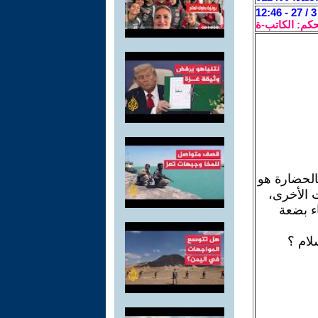
حكم: الكاتب-ة
بالحضارة هو
ت الأخرى،
اء بضعة
لام ؟