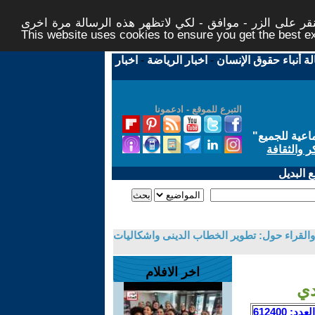
ر على الزر - موافق - لكي لاتظهر هذه الرسالة مرة اخرى -
This website uses cookies to ensure you get the best 
لة أنباء حقوق الإنسان
-
اخبار الرياضة
-
اخبار
التبرع للموقع - ادعمونا
اعية للجميع
"
ر والثقافة
 البديل
والقراء حول: تطوير الخطاب الدينى واشكاليات
اخر الافلام
دي
العدد: 612400