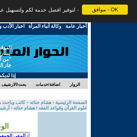
موافق - OK
لتوفير افضل خدمة لكم ولتسهيل عملي
أخبار عامة
-
وكالة أنباء المرأة
-
اخبار الأدب و
الموقع
يسارية
"من أج
حاز ال
إذا لديك
الزوار
اضافة/خدمات
بحث/الارشيف
الصفحة الرئيسية
-
هشام حتاته – كاتب وباحث م
علوم القرآن وقواعد الفقه / هشام حتاته
-
أرشيف
الو
- الوعي الجمعي 