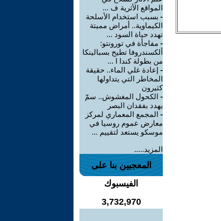
المواقع الأثرية ف ...
-
بسبب استخدام الأسلحة
الكيماوية.. أمراض مميتة
تهدد حياة السود ...
-
مفاجأة في تورونتو:
ألكسندروفا تطيح بسبالينكا
من بطولة كندا ا ...
-
إعادة غلي الماء.. حقيقة
المخاطر التي يتداولها
كثيرون
-
الكحول المغشوش.. سمّ
يهدد بفقدان البصر
-
المجمع المعماري لمركز
معارض عموم روسيا في
موسكو يستعد لتقييم ...
المزيد.....
المعجبين بنا على
الفيسبوك
3,732,970