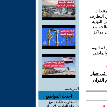
منتجات
كس التطرف
 النهاية
الجوامع
ى مراكز
فه اليوم
والماضي..
 فى حوار
 القرآن
المزيد.....
احدث المواضيع
-
المقاومة تتكيف مع
خارطة الطريق لإرساء