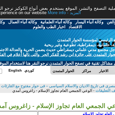
ة التصفح والنشر، الموقع يستخدم بعض أنواع الكوكيز نرجو النق
More info - المزيد
experience on our website
الفن
-
وكالة أنباء اليسار
-
وكالة أنباء العلمانية
-
وكالة أنباء العمال
-
وكا
الاقتصاد
-
اخبار الطب والعلوم
 الرئيسي لمؤسسة الحوار المتمدن
، علمانية، ديمقراطية، تطوعية وغير ربحية
ل مجتمع مدني علماني ديمقراطي حديث يضمن الحرية والعدالة الاجتم
حوار المتمدن على جائزة ابن رشد للفكر الحر والتى نالها أعلام في الفك
م مشاكل تقنية في تصفح الحوار المتمدن نرجو النقر هنا لاستخدام الموقع
كوردي
English
الاخبار
مراكز
الحوار المتمدن
صرى فى تاريخ الاديان والاسلام السياسى – فى حوار مفتوح مع القارئات 
 التعليقات
- الوعي الجمعي العام تجاوز الإسلام - زاغروس آمدي
عي الجمعي العام تجاوز الإسلام - زاغروس آم
العام تجاوز الإسلام