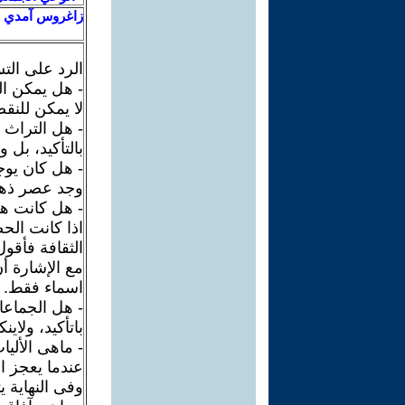
زاغروس آمدي
الرد على الت
- هل يمكن الت
لا يمكن للنق
- هل التراث 
بالتأكيد، بل 
- هل كان يوج
وجد عصر ذهبي
- هل كانت هن
اذا كانت الحض
الثقافة فأقو
مع الإشارة أ
اسماء فقط.
- هل الجماعات
باتأكيد، ولاين
- ماهى الألي
عندما يعجز ال
وفى النهاية ي