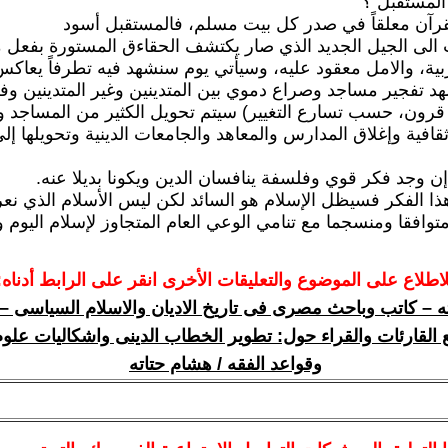
المستقبل ؟
قرآن معلقاً في صدر كل بيت مسلم، فالمستقبل أسود
الى الجيل الجديد الذي صار يكتشف الحقاءق المستورة بفعل 
بية، والامل معقود عليه، وسيأتي يوم سنشهد فيه تطرفاً يعا
د تفجير مساجد وصراع دموي بين المتدينين وغير المتدينين وفي
 قرون، حسب تسارع التغيير) سيتم تحويل الكثير من المساجد و
قافية وإغلاق المدارس والمعاهد والجامعات الدينية وتحويلها إل
 وجد فكر قوي وفلسفة ينافسان الدين ويكونا بديلا عنه.
هذا الفكر فسيظل الإسلام هو السائد لكن ليس الأسلام الذي نعر
متوافقا ومنسجما مع تنامي الوعي العام المتجاوز لإسلام اليوم 
لاطلاع على الموضوع والتعليقات الأخرى انقر على الرابط أدناه:
ه – كاتب وباحث مصرى فى تاريخ الاديان والاسلام السياسى –
 القارئات والقراء حول: تطوير الخطاب الدينى واشكاليات علوم
وقواعد الفقه / هشام حتاته