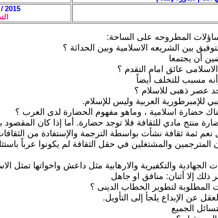
2015 / 3 / 27 - 12:46
الت
ساؤلات المطروحه على الساحة:
وفيق بين الشريعه الاسلامية وبين الحداثة ؟
ضين أن يجتمعا
الاسلامى عائق امام التقدم ؟
وأنه مسبب للتخلف أيضاً
د عصر ذهبى للاسلام ؟
 للإمبرطورية العربية وليس للإسلام.
اك حضارة اسلامية ، وماهو مفهوم الحضارة لدى العرب ؟
ارة منتج مادي للثقافة فلا توجد حضارة. أما إذا كان المقصود 
ل نعم ثمة ثقافة نشأت بواسطة الترجمة والإستفادة من الثقافا
ن المترجمين والمشتغلين في حقل الثقافة لم يكونوا عرباً باستث
 الجهادية والتكفيرية والارهابية مثل داعش واخواتها تمثل الاس
كر ذلك إلا أثنان: منافق او جاهل
ات المطلوبة لتطوير الخطاب الدينى ؟
عقل عن الإبداع يلجأ إلى التأويل.
تسائل الجميع