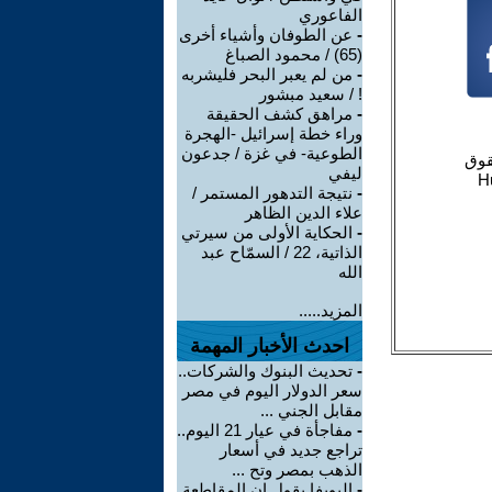
الفاعوري
-
عن الطوفان وأشياء أخرى
(65) / محمود الصباغ
-
من لم يعبر البحر فليشربه
! / سعيد مبشور
-
مراهق كشف الحقيقة
وراء خطة إسرائيل -الهجرة
الطوعية- في غزة / جدعون
ليفي
-
نتيجة التدهور المستمر /
علاء الدين الظاهر
-
الحكاية الأولى من سيرتي
الذاتية، 22 / السمّاح عبد
الله
المزيد.....
احدث الأخبار المهمة
-
تحديث البنوك والشركات..
سعر الدولار اليوم في مصر
مقابل الجني ...
-
مفاجأة في عيار 21 اليوم..
تراجع جديد في أسعار
الذهب بمصر وتح ...
-
اليويفا يقول إن المقاطعة