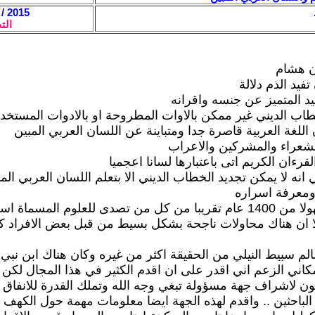
2015 / 3 / 26 - 07:56
الت
ن هشام
فيد الذم دلالة
يد المتميز عن جنسه واقرانه
طاب الديني غير ممكن بالاوات المطروحة او بالادوات المستخد
 اللغة العربية قاصرة جدا ومتباينة عن اللسان العربي المبين
شعراء والمشركين والاعراب
رءان الكريم اتى باعتبارها لسانا اعجميا
انه لا يمكن تجديد الخطاب الديني الا بتعلم اللسان العربي المب
معرفة اسراره
وهو كان مجهولا من 1400 عام تقريبا من كل من تصدى للعلوم المسماة ا
لا ان هناك محاولات ناجحة بشكل بسيط من قبل بعض الافراد 
لم سبيط النيلي من الحقيقة اكثر من غيره وكان هناك ابن نبي 
مكاني الزعم اني اقدر على ان اقدم الكثير في هذا المجال لكن 
ن لاشراف جهة مسؤولة تبغي وجه الله وتملك القدرة للانفاق 
لباحثين .. واقدم لهذه الجهة ايضا معلومات مهمة حول الكهف 