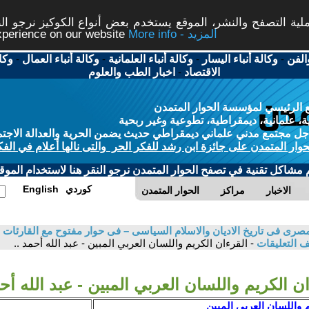
ة التصفح والنشر، الموقع يستخدم بعض أنواع الكوكيز نرجو النق
More info - المزيد
experience on our website
الفن
-
وكالة أنباء اليسار
-
وكالة أنباء العلمانية
-
وكالة أنباء العمال
-
وكا
الاقتصاد
-
اخبار الطب والعلوم
 الرئيسي لمؤسسة الحوار المتمدن
، علمانية، ديمقراطية، تطوعية وغير ربحية
ل مجتمع مدني علماني ديمقراطي حديث يضمن الحرية والعدالة الاجتم
حوار المتمدن على جائزة ابن رشد للفكر الحر والتى نالها أعلام في الفك
م مشاكل تقنية في تصفح الحوار المتمدن نرجو النقر هنا لاستخدام الموقع
كوردي
English
الاخبار
مراكز
الحوار المتمدن
صرى فى تاريخ الاديان والاسلام السياسى – فى حوار مفتوح مع القارئات 
 التعليقات
- القرءان الكريم واللسان العربي المبين - عبد الله أحمد ..
ن الكريم واللسان العربي المبين - عبد الله أحم
م واللسان العربي المبين