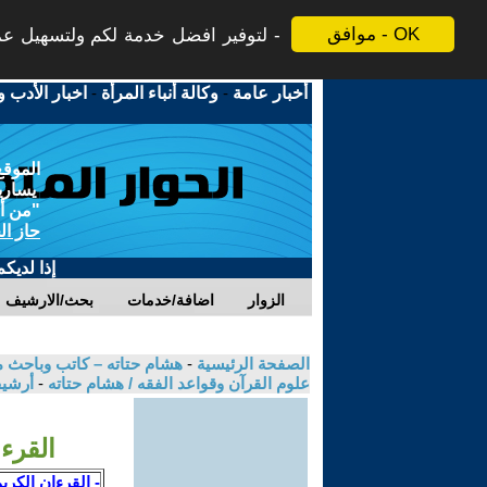
موافق - OK
لتوفير افضل خدمة لكم ولتسهيل عملي
أخبار عامة
-
وكالة أنباء المرأة
-
اخبار الأدب و
الموقع
يسارية
"من أج
حاز ال
إذا لديك
الزوار
اضافة/خدمات
بحث/الارشيف
الصفحة الرئيسية
-
هشام حتاته – كاتب وباحث م
علوم القرآن وقواعد الفقه / هشام حتاته
-
أرشيف
القرءا
- القرءان الكري