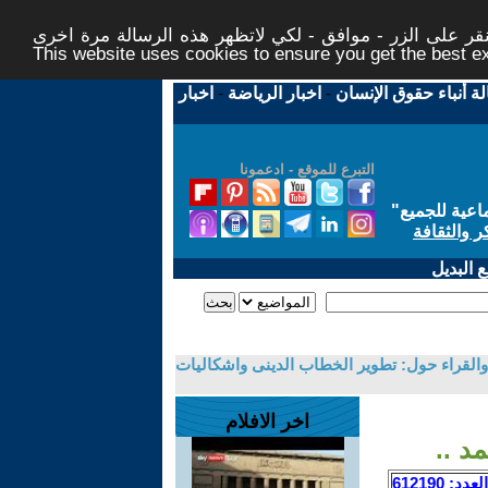
ر على الزر - موافق - لكي لاتظهر هذه الرسالة مرة اخرى -
This website uses cookies to ensure you get the best 
لة أنباء حقوق الإنسان
-
اخبار الرياضة
-
اخبار
التبرع للموقع - ادعمونا
اعية للجميع
"
ر والثقافة
 البديل
والقراء حول: تطوير الخطاب الدينى واشكاليات
اخر الافلام
د ..
العدد: 612190