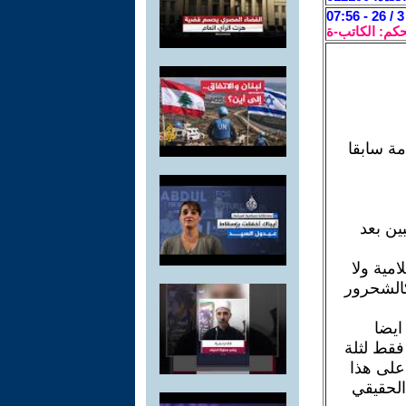
حكم: الكاتب-ة
مة سابقا
ين بعد
سلامية ولا
كالشحرور
ايضا
فقط لثلة
على هذا
الحقيقي