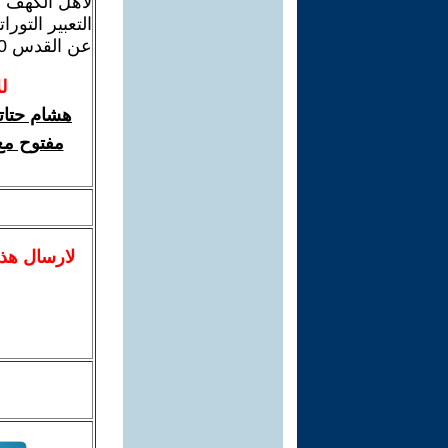
لاهل الكهف ك
التعبير التو
عن القدس 800 كم
ل
هشام حتات
مفتوح مع
لا
رسال
هذ