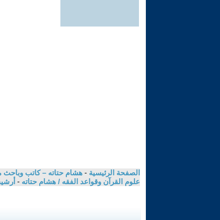
الصفحة الرئيسية
-
هشام حتاته – كاتب وباحث م
علوم القرآن وقواعد الفقه / هشام حتاته
-
أرشيف