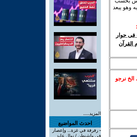
داس بحسب
ه وهو يبعد
 فى حوار
 القرآن
.. الخ نرجو
المزيد.....
احدث المواضيع
-
رفرفة في غزة... وإعصار
في واشنطن / نوال عايد