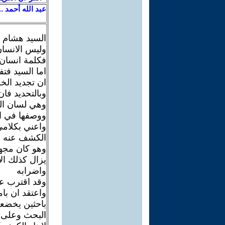
عبد الله أحمد ..
السيد هشام
وليس الانسا
فكلمة انسان ت
اما السيد فتف
ان تجديد الخ
وبالتحديد فان
وهي لسان ال
ووصفها في الق
واعني بكلامي 
الكشف عنه و
يزال كذلك ا
واضرابه
وقد اقترب عا
واعتقد ان با
باحثين يخضعو
البحث وعلى ا