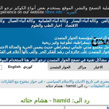
ة التصفح والنشر، الموقع يستخدم بعض أنواع الكوكيز نرجو النق
More info - المزيد
experience on our website
الفن
-
وكالة أنباء اليسار
-
وكالة أنباء العلمانية
-
وكالة أنباء العمال
-
وكا
الاقتصاد
-
اخبار الطب والعلوم
 الرئيسي لمؤسسة الحوار المتمدن
، علمانية، ديمقراطية، تطوعية وغير ربحية
ل مجتمع مدني علماني ديمقراطي حديث يضمن الحرية والعدالة الاجتم
حوار المتمدن على جائزة ابن رشد للفكر الحر والتى نالها أعلام في الفك
م مشاكل تقنية في تصفح الحوار المتمدن نرجو النقر هنا لاستخدام الموقع
كوردي
English
الاخبار
مراكز
الحوار المتمدن
صرى فى تاريخ الاديان والاسلام السياسى – فى حوار مفتوح مع القارئات 
 التعليقات
- رد الى: hamid - هشام حتاته
رد الى: hamid - هشام حتاته