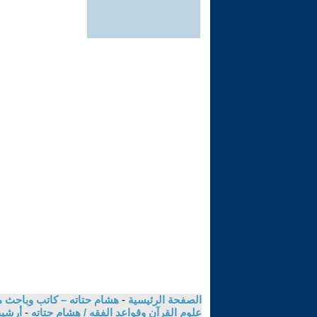
الصفحة الرئيسية
-
هشام حتاته – كاتب وباحث م
علوم القرآن وقواعد الفقه / هشام حتاته
-
أرشيف