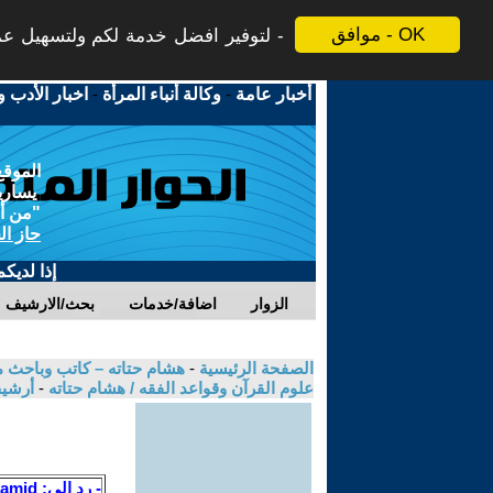
موافق - OK
لتوفير افضل خدمة لكم ولتسهيل عملي
أخبار عامة
-
وكالة أنباء المرأة
-
اخبار الأدب و
الموقع
يسارية
"من أج
حاز ال
إذا لديك
الزوار
اضافة/خدمات
بحث/الارشيف
الصفحة الرئيسية
-
هشام حتاته – كاتب وباحث م
علوم القرآن وقواعد الفقه / هشام حتاته
-
أرشيف
- رد الى: hamid