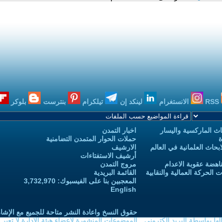
RSS
الانستغرام
لينكد إن
تيلكرام
بنترست
بلوكر
ث الماركسية واليسار
اخبار التمدن
ة
حملات الحوار المتمدن التضامنية
حاث العلمانية في العالم
الارشيف
أرشيف الاستفتاءات
اهضة عقوبة الاعدام
مروج التمدن
الحركة العمالية والنقابية
القائمة البريدية
المعجبين بنا على الفيسبوك: 3,732,970
English
حقوق النسخ واعادة النشر متاحة للجميع مع الإشا
ا بواسطة البريد الكتروني
الموضوعات المنشورة لاعضاء هيئة الادارة لا تعبر