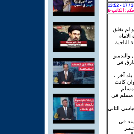
حكم: الكاتب-ة
 لم يغلق
الامام
 الناجية
والتدميو
فارق فى
لد آخر ،
وان كانت
 مسلم
بو مسلم فى
اسى الثانى
سنه فى
اخصر