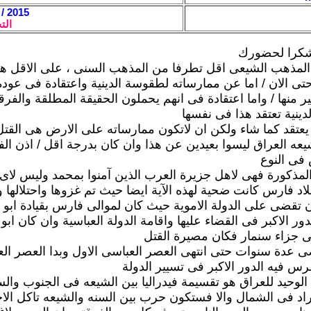
2015 / 3 / 17 - 13:52
الت
شكرا لحضورك
المذهب الشيعى اقل تطرفا من المذهب السنى ، على الاقل هو
حتى الان / اما عن ممارساته لطقوسة الدينية واعتقادة فى عودة 
ر منها / واما اعتقادة فى انهم يحملون الحقيقة المطلقة والفرقة
دينية تعتقد هذا فى نفسها
يعتقد كما شاء ولكن ان لاتكون ممارساته على الارض هى القتل 
شيعه العراق ليسوا بعيدين عن هذا وان كان بدرجة اقل / اذن ال
فى النوع
 المذكورة فهى لاهل جزيرة العرب الذين آمنوا بمحمد وليس لاى ب
لاد فارس كانت ضحية لهذه الآية ايضا حيث تم غزوها واحتلالها 
تقضى على الدولة الاموية حيث كان لموالى فارس بقيادة ابو
ور الاكبر فى القضاء عليها واقامة الدولة العباسية وان كان ا
اقى جزاء سنمار فكان مصيرة القتل
 عدة سنوات حتى انتهى العصر العباسى الاول وبدا العصر العب
رس فيه الدور الاكبر فى تسيير الدولة
الوحيد للعراق هو تقسيمة فيدراليا بين الشيعه فى الجنوب وال
اد فى الشمال والا فستكون حرب بين السنه والشيعه تاكل ال