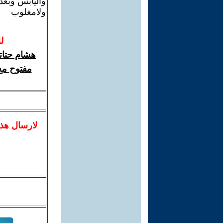
واليابس وبعد
ولامغلوب
ل
هشام حتات
مفتوح مع
لا
رسال
هذ