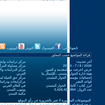
تابعونا على:
الفيسبوك
التويتر
اليوتيوب
أخر تحديث:
مركز دراسات وابحا
2026 / 8 / 7 - 20:00
مركز مساواة المرأ
عرض اخرعدد مع المقدمة و الصور
مركز الدراسات والاب
هيئة ادارة الحوار المتمدن - للإتصال بنا
العربي
إحصائيات مؤسسة الحوار المتمدن
مركز حق الحياة لمن
قواعد النشر
مركزابحاث ودراسات 
ابرز كتاب / كاتبات الحوار المتمدن
في العالم العربي
عدد الزوار: 3,428,426,994
يوتيوب التمدن
مكتبة التمدن
الموضوعات المنشورة لا تعبر بالضرورة عن رأي الموقع
نرجو استخدام نظام إضافة المواضيع في إرسال المواضيع وعدم إرساله