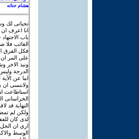
هشام حتاته
تحياتى لك و
انا اعرف ان 
باب الاجتهاد 
الغائب فلا ضي
فكل الفرق ال
على المر ان 
ونبذ الاخر و
الدرجة وليس 
اما عن الآية
ولاننسى ان ب
استاطاعت ان 
الخراسانى الد
النهاية قد ل
ولكن لم تمضى
لذى كان للفف
ارى ان الحل 
الوسط والاكر