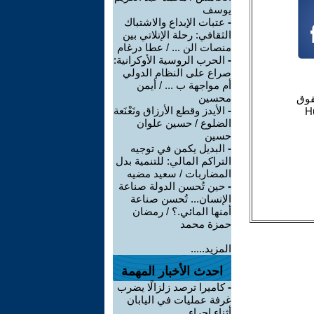
يوسف
-
عتبات الإبداع والاشتباك
الثقافي: رحلة الإتلاتي بين
منصات الن ... / عطا درغام
-
الحرب الروسية الأوكرانية:
صراع على النظام الدولي
أم مواجهة ب ... / أيمن
محسين
-
الأيدز وقطع الأرزاق ونَعْنَعة
الضلوع / حسين علوان
حسين
-
البديل يكمن في توجيه
التراكم المالي: للتنمية بدل
المضاربات / سعيد مضيه
-
حين تُحسن الدولة صناعة
الإنسان... تُحسن صناعة
أمنها المائي.؟ / رمضان
حمزة محمد
المزيد.....
احدث الأخبار المهمة
-
كاميرا ترصد زلزالًا يضرب
غرفة عمليات في اليابان
أثناء إجراء ...