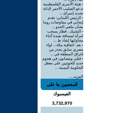
-
هيئة الأسرى الفلسطينية
تدعو الصليب الأحمر لإدانة
تجديد إسرائ ...
-
الرئيس اللبناني: تقدم
إيجابي في مفاوضات روما
بشأن ملفي الحدو ...
-
التشيك.. قطار يسحب
امرأة لمسافة بعيدة أثناء
محاولتها إنقاذ ط ...
-
بعد -اتفاقية مكة-.. لواء
مصري سابق يحذر من
إغراق المنطقة في ...
-
قتلى ومصابون في هجوم
جديد للحوثيين على معقل
الحكومة اليمنية ...
المزيد.....
المعجبين بنا على
الفيسبوك
3,732,970