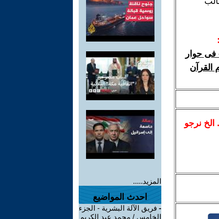
الب
 فى حوار
 القرآن
.. الخ نرجو
المزيد.....
احدث المواضيع
-
فريق الآلة البشرية - الجزء
الخامس / محمد عبد الكريم