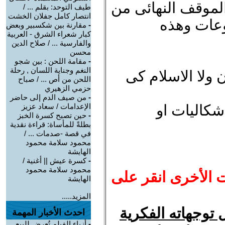
الموقف النهائى من
طيف التوحد: بقلم ... /
انتصار كامل جفلان الخشت
وعات وهذه
-
مقارنة بين شكسبير وبعض
كبار شعراء الشرق - العربية
والفارسية ... / صلاح الدين
محسن
-
مقامة اللحن : بين شجو
النغم وجناية اللسان , رحلة
ن ولا الاسلام كى
اللحن من أص ... / صباح
حزمي الزهيري
-
من صيف الدم إلى حاضر
شكاليات او
الإعدامات / سعاد عزيز
-
حين تصبح كسرة الخبز
بطلةً للمأساة: قراءة نقدية
في قصة -صدمات ... /
محمود سلامة محمود
الهايشة
-
كسرة عيش || أغنية /
محمود سلامة محمود
ت الأخرى انقر على
الهايشة
المزيد.....
توجهاته الفكرية
احدث الأخبار المهمة
-
أزياء الفيلم تُعرض للبيع..