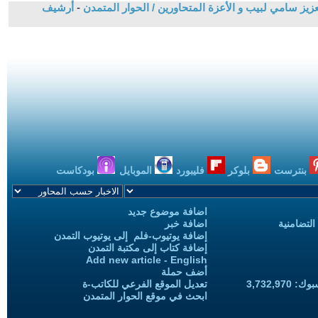
زيز سامي لبيب و الأعزة المتحاورين / الحوار المتمدن
-
أرشيف
بنترست
بلوكر
فليبورد
الموبايل
بودكاست
اضافة موضوع جديد
التضامنية
اضافة خبر
إضافة يوتيوب-فلم إلى يوتيوب التمدن
إضافة كتاب إلى مكتبة التمدن
Add new article - English
أضف حملة
3,732,97
تعديل الموقع الفرعي للكاتب-ة
ابحث في موقع الحوار المتمدن