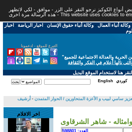
 أنواع الكوكيز نرجو النقر على الزر - موافق - لكي لاتظهر
This website uses cookies to ensure you ge
وكالة أنباء العمال
-
وكالة أنباء حقوق الإنسان
-
اخبار الرياضة
-
اخبار
لوم
التبرع للموقع - ادعمونا
حرية والعدالة الاجتماعية للجميع
"
تى نالها أعلام في الفكر والثقافة
قر هنا لاستخدام الموقع البديل
كوردي
English
زيز سامي لبيب و الأعزة المتحاورين / الحوار المتمدن
-
أرشيف
اخر الافلام
امثاله - شاهر الشرقاوى
العدد: 598801