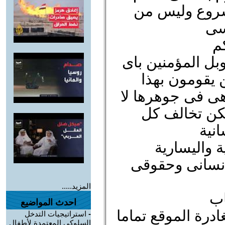
مشروع وليس من
سى
م
بل المؤمنين باى
ن يقومون بهذا
هى فى جوهرها لا
كن تخالف كل
انية
ة واليسارية
انسانى وحقوقى
المزيد.....
اب
احدث المواضيع
درة الموقع تماما
-
استراتيجيات التدخل
السلوكي المعتمدة لأطفال