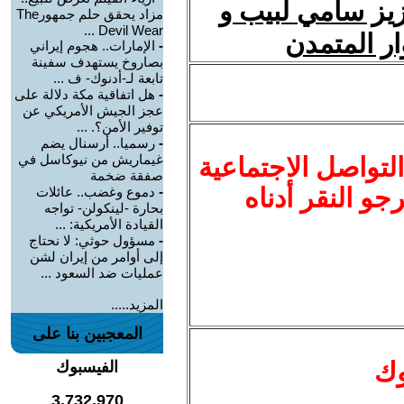
زيز سامي لبيب و
مزاد يحقق حلم جمهورThe
Devil Wear ...
ار المتمدن
-
الإمارات.. هجوم إيراني
بصاروخ يستهدف سفينة
تابعة لـ-أدنوك- ف ...
-
هل اتفاقية مكة دلالة على
عجز الجيش الأمريكي عن
توفير الأمن؟. ...
-
رسميا.. أرسنال يضم
غيماريش من نيوكاسل في
لتواصل الاجتماعية
صفقة ضخمة
نرجو النقر أدناه
-
دموع وغضب.. عائلات
بحارة -لينكولن- تواجه
القيادة الأمريكية: ...
-
مسؤول حوثي: لا نحتاج
إلى أوامر من إيران لشن
عمليات ضد السعود ...
المزيد.....
المعجبين بنا على
وك
الفيسبوك
3,732,970