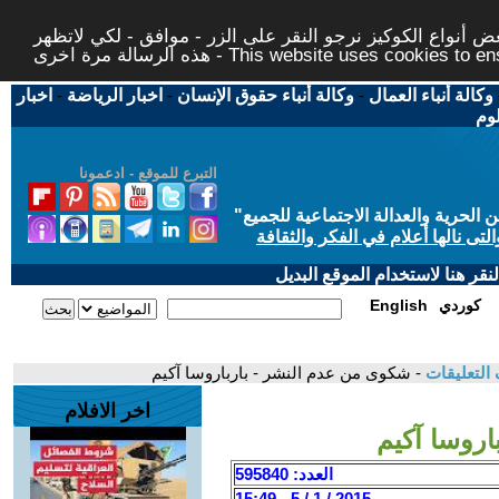
 أنواع الكوكيز نرجو النقر على الزر - موافق - لكي لاتظهر
This website uses cookies to ensure you ge
وكالة أنباء العمال
-
وكالة أنباء حقوق الإنسان
-
اخبار الرياضة
-
اخبار
لوم
التبرع للموقع - ادعمونا
حرية والعدالة الاجتماعية للجميع
"
تى نالها أعلام في الفكر والثقافة
قر هنا لاستخدام الموقع البديل
كوردي
English
التعليقات
- شكوى من عدم النشر - بارباروسا آكيم
اخر الافلام
اروسا آكيم
العدد: 595840
2015 / 1 / 5 - 15:49