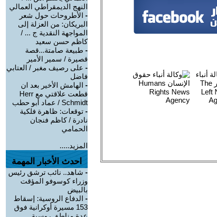
النهج الديمقراطي العمالي
-
الأطروحات حول شعر
البريكان: من العزلة إلى
المواجهة النقدية ج ... /
كاظم حسن سعيد
-
طبيعة صامتة...قصة
قصيرة / سمير الأمير
-
على رصيف مغبر / العتابي
فاضل
-
الهامش الأخير بعد ان
قطعت علاقتي مع Herr
Schmidt / عماد أبو حطب
-
توقعات: ظاهرة فلكية
نادرة / كاظم فنجان
الحمامي
المزيد.....
احدث الأخبار المهمة
-
شاهد.. نائب ترشق رئيس
وزراء كوسوفو المؤقت
بالبيض
-
الدفاع الروسية: إسقاط
153 مسيرة أوكرانية فوق
عدة مناطق روسية ...