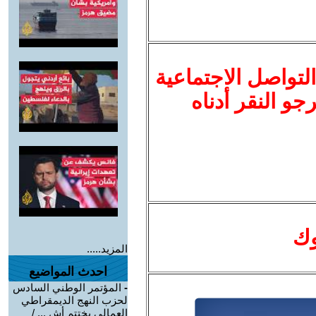
لتواصل الاجتماعية
نرجو النقر أدناه
وك
المزيد.....
احدث المواضيع
-
المؤتمر الوطني السادس
لحزب النهج الديمقراطي
العمالي يختتم أش ... /