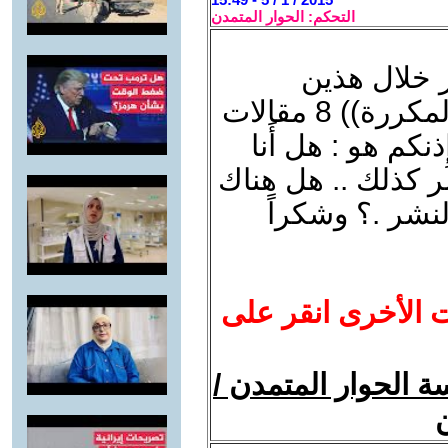
التحكم: الحوار المتمدن
 خلال هذين
اليومين أَرسلت (( عدا المقالات المكررة)) 8 مقالات
نكم هو : هل أَنا
مر كذلك .. هل هناك
النشر .؟ وشكراً
ت الأخرى انقر على
 الحوار المتمدن /
ن