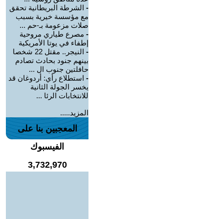
-
الشرطة البريطانية تحقق
مع مؤسسة خيرية بسبب
صلات مزعومة بـ-حم ...
-
مصرع طياري مروحية
إطفاء في يوتا الأمريكية
-
النيجر.. مقتل 22 شخصا
بينهم جنود بحادث تصادم
حافلتين جنوب ال ...
-
استطلاع رأي: أردوغان قد
يخسر الجولة الثانية
للانتخابات الرئا ...
المزيد.....
المعجبين بنا على
الفيسبوك
3,732,970