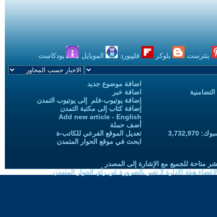
بنترست
بلوكر
فليبورد
الموبايل
بودكاست
اضافة موضوع جديد
التضامنية
اضافة خبر
إضافة يوتيوب-فلم إلى يوتيوب التمدن
إضافة كتاب إلى مكتبة التمدن
Add new article - English
أضف حملة
3,732,97
تعديل الموقع الفرعي للكاتب-ة
ابحث في موقع الحوار المتمدن
شر متاحة للجميع مع الإشارة إلى المصدر
ضاء هيئة الادارة لا تعبر بالضرورة عن رأي الحوار المتمدن