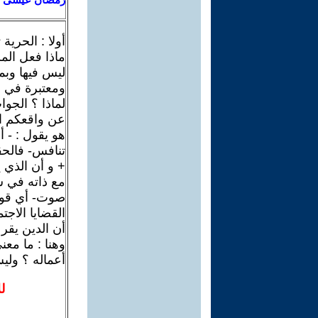
أولا : الحري
ماذا فعل الم
ليس فيها وبم
ومعتبرة في ا
لماذا ؟ الجو
عن واقعكم ا
هو يقول : - أ
تنافس- فالحق
+ و أن الذي 
مع ذاته في س
صوت- أي قول 
القضايا الاجت
أن الدين يقر
وهنا : ما مع
أعماله ؟ ولي
ل