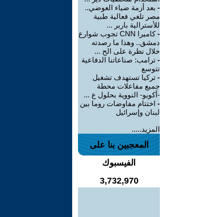
-
بعد أزمة ضياء العوضي..
مصر تلغي فعالية طبية
للأسترالية باربر ...
-
كاميرا CNN تجوب شوارع
دمشق.. وهذا ما رصدته
خلال نظرة على الح ...
-
ترامب: صناعاتنا الدفاعية
تتوسع
-
تركيا تستهدف تشغيل
جميع مفاعلات محطة
-أكويو- النووية بحلول ع ...
-
اختتام مفاوضات روما بين
لبنان وإسرائيل
المزيد.....
المعجبين بنا على
الفيسبوك
3,732,970