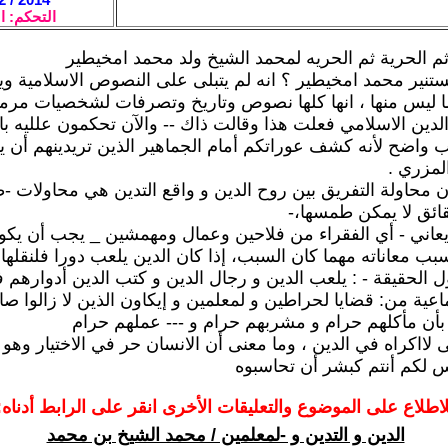
التحكم: ا
ة ثم الحرية ثم الحريه لمحمد الشيخ ولد محمد امخيطير
ستنير محمد امخيطير ؟ انه لم يتبلى على النصوص الاسلامية ويأ
ا ليس منها ، انها كلها نصوص وتاريخ وتصرفات لشخصيات مرم
لدين الاسلامي فعلت هذا وقالت ذاك -- والآن تحكمون علليه بال
اب واضح لأنه كشف عوراتكم أمام الجماهير الذين تريدينهم أن يب
لمزري .
ن محاولة التفريق بين روح الدين و واقع التدين هي محاولات -طي
ائق لا يمكن طمسها،-
يعاني - أي الفقراء من فلاحين وعمال ومهمشين _ يجب أن يك
بب معاناته مهما كان السبب، إذا كان الدين يلعب دورا فلنقلها
الحقيقة - : يلعب الدين و رجال الدين و كتب الدين أدوارهم
ماعية من: قضايا لحراطين و لمعلمين و إيكاون الذين لا زالوا ص
 بأن مأكلهم حرام و مشربهم حرام و --- عملهم حرام
نى لااكراه في الدين ، وما معنى أن الانسان حر في الاختيار و
س لكم أنتم كبشر أن تحاسبوه
لاطلاع على الموضوع والتعليقات الأخرى انقر على الرابط أدناه:
الدين و التدين و -لمعلمين / محمد الشيخ بن محمد