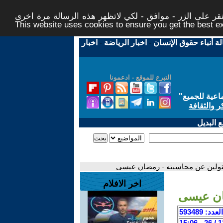
ر على الزر - موافق - لكي لاتظهر هذه الرسالة مرة اخرى -
This website uses cookies to ensure you get the best 
لة أنباء حقوق الإنسان
-
اخبار الرياضة
-
اخبار
التبرع للموقع - ادعمونا
اعية للجميع
"
ر والثقافة
 البديل
سئولين عن محاسبته - رمضان عيسى
اخر الافلام
ان عيسى
العدد: 593489