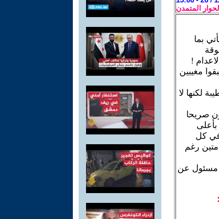
لحوار المتمدن
تي بما
وقة
اعدام !
قوا مغيبين
بة لكنها لا
ون صريحا
 بأعلى
 في كل
امتين رغم
هو مسئول عن