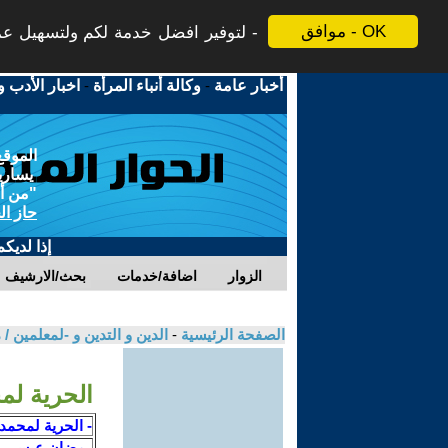
موافق - OK
لتوفير افضل خدمة لكم ولتسهيل عملي
أخبار عامة
-
وكالة أنباء المرأة
-
اخبار الأدب و
الموقع
يسارية
"من أج
حاز ال
إذا لديك
الزوار
اضافة/خدمات
بحث/الارشيف
الصفحة الرئيسية
-
الدين و التدين و -لمعلمين 
الحرية لم
- الحرية لمحمد
رمضان عيسى