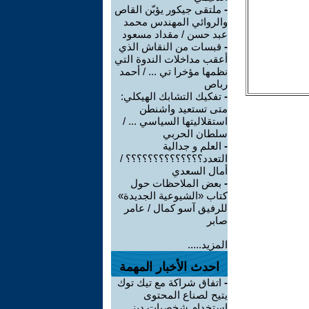
-
ملتقى جيكور يؤبّن القاص
والروائي المهندس محمد
عبد حسن / مقداد مسعود
-
قبسات من النقاش الذي
أعقب مداخلات الندوة التي
نظمها مؤخرا تي ... / أحمد
رباص
-
تفكيك التشابك الهيكلي:
متى تستعيد واشنطن
استقلاليتها السياسي ... /
سلطان الحربي
-
العلم و جدالية
التعدد؟؟؟؟؟؟؟؟؟؟؟؟؟؟ /
أمال السعدي
-
بعض الملاحظات حول
كتاب «الشيوعية الجديدة»
للرفيق آسو كمال / عامر
صابر
المزيد.....
احدث الأخبار المهمة
-
اتفاق شراكة مع تيك توك
يتيح لصناع المحتوى
استخدام شخصيات ديز ...