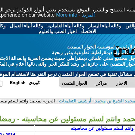
ة التصفح والنشر، الموقع يستخدم بعض أنواع الكوكيز نرجو النق
More info - المزيد
experience on our website
الفن
-
وكالة أنباء اليسار
-
وكالة أنباء العلمانية
-
وكالة أنباء العمال
-
وكا
الاقتصاد
-
اخبار الطب والعلوم
 الرئيسي لمؤسسة الحوار المتمدن
، علمانية، ديمقراطية، تطوعية وغير ربحية
ل مجتمع مدني علماني ديمقراطي حديث يضمن الحرية والعدالة الاجتم
حوار المتمدن على جائزة ابن رشد للفكر الحر والتى نالها أعلام في الفك
م مشاكل تقنية في تصفح الحوار المتمدن نرجو النقر هنا لاستخدام الموقع
كوردي
English
الاخبار
مراكز
الحوار المتمدن
/ محمد الشيخ بن محمد
-
أرشيف التعليقات
- الحرية لمحمد وانتم لستم م
حمد وانتم لستم مسئولين عن محاسبته - رمض
 وانتم لستم مسئولين عن محاسبته
2014 / 12 / 26 - 15:06