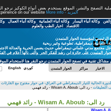
ة التصفح والنشر، الموقع يستخدم بعض أنواع الكوكيز نرجو النق
More info - المزيد
experience on our website
الفن
-
وكالة أنباء اليسار
-
وكالة أنباء العلمانية
-
وكالة أنباء العمال
-
وكا
الاقتصاد
-
اخبار الطب والعلوم
 الرئيسي لمؤسسة الحوار المتمدن
، علمانية، ديمقراطية، تطوعية وغير ربحية
ل مجتمع مدني علماني ديمقراطي حديث يضمن الحرية والعدالة الاجتم
حوار المتمدن على جائزة ابن رشد للفكر الحر والتى نالها أعلام في الفك
م مشاكل تقنية في تصفح الحوار المتمدن نرجو النقر هنا لاستخدام الموقع
كوردي
English
الاخبار
مراكز
الحوار المتمدن
دورة الحالية للتيار الديمقراطي في العراق- في حوار مفتوح مع القارئات وا
 التعليقات
- رد الى: Wisam A. Aboub - رائد فهمي
رد الى: Wisam A. Aboub - رائد فهمي