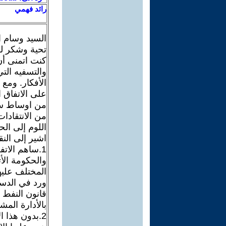
رائد فهمي
السيد وسام ا
تحية وشكر ل
كنت اتمنى أن 
والتسفيه الت
الأفكار. ومع
على الاتفاق 
من اوساط سي
من الانتقاد
اللوم إلى الح
اشير إلى النقا
1.ساهم الات
والحكومة الأت
المختلف عليه
ورد في الدست
قانون النفط 
بالأدارة المش