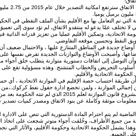
تفاق!
3. بفضل هذا الاتفاق سترتفع 
قة التي تم التعامل بها مع الأقليم بشأن الملف النفطي في الحك
ي لا تختلف عمّا يدعو له منتقدو الاتفاق، لم تؤد سوى إلى تعميق
ومة الاتحادية، وتمكين الأقليم عمليا من تعزيز قدراته الذاتية ف
يق النفط وتحسين موقعه التفاوضي.
 أوضاع جديدة في المناطق المتنازع عليها ، والاحتمال ضعيف أن 
اعها، وأصبحت الأوضاع والتوازنات الجديدة تفرض نفسها على
أن التوصل إلى اتفاقات دستورية متوازنة يتطلب خلق أجواء مؤا
 أسلوب التحريض والخطاب المتشنج. وهذه مسؤولية تقع على ج
لحكومة الاتحادية والأقليم.
بشأن طريقة احتساب حصة الإقليم في الموازنة الاتحادية ، أي 
 من إجمالي الموازنة ، ولمن تخضع ادارة حقول نفط كركوك.،من
انتظار نشر مشروع قانون الموازنة لعلم 2015 الذي لم تنته الحكو
علومات موثقة وكاملة عن بنود الاتفاق ومصدر كميات تصدير 
 الماضية لم يتم احترام المادة الدستورية التي تنص على الادارة
ية من جميع الأطراف، وخُلقت أجواء متوتر شجعت على اتخاذ ا
ذا يشمل الحكومة الاتحادية وحكومة الأقليم، والآثار التي ن
لى الجميع.