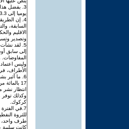
ينص عليها الا
يوميا إلى 3.3 مليون برميل يوميا.
4. إن الطري
السابقة، والت
الاقليم والحك
وتصدير وتسو
5. لقد نشأت
إلى سابق أوض
المفاوضات. و
وليس اعتماد
الأطراف، في ا
6. ما أثير 
17 بالمائة
وكذلك توفر م
كركوك.
7.في الفترة
للثروة النفط
طرف واحد، وه
كانت سلبية ع