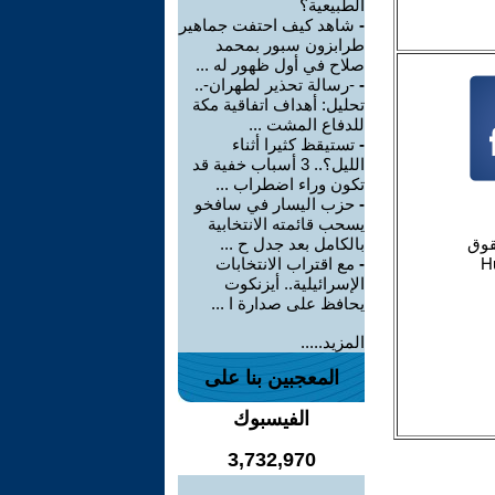
الطبيعية؟
-
شاهد كيف احتفت جماهير
طرابزون سبور بمحمد
صلاح في أول ظهور له ...
-
-رسالة تحذير لطهران-..
تحليل: أهداف اتفاقية مكة
للدفاع المشت ...
-
تستيقظ كثيرا أثناء
الليل؟.. 3 أسباب خفية قد
تكون وراء اضطراب ...
-
حزب اليسار في سافخو
يسحب قائمته الانتخابية
بالكامل بعد جدل ح ...
-
مع اقتراب الانتخابات
الإسرائيلية.. أيزنكوت
يحافظ على صدارة ا ...
المزيد.....
المعجبين بنا على
الفيسبوك
3,732,970