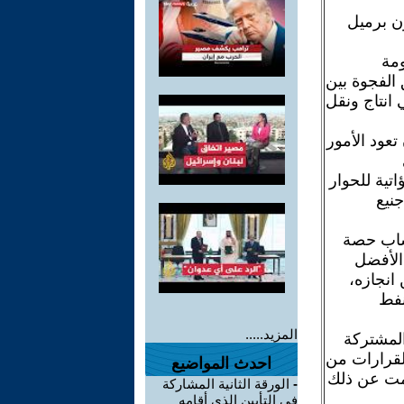
امكانية التصدير خلال عام 2015 من 2.75 مليون برميل
ومة
 الفجوة بين
ي انتاج ونقل
تعود الأمور
تية للحوار
نيع
حساب حصة
 الأفضل
مة بعد من انجازه،
نفط
المزيد.....
 المشتركة
لقرارات من
احدث المواضيع
جمت عن ذلك
-
الورقة الثانية المشاركة
في التأبين الذي أقامه