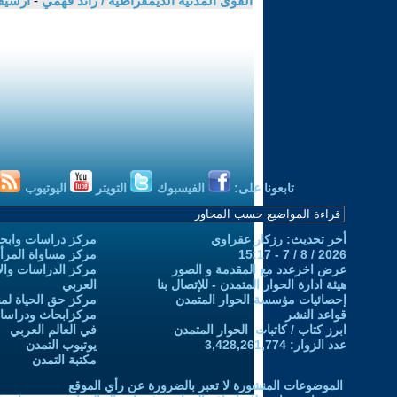
القوى المدنية الديمقراطية / رائد فهمي
-
أرشيف
تابعونا على:
الفيسبوك
التويتر
اليوتيوب
أخر تحديث: رزكار عقراوي
مركز دراسات وابحا
2026 / 8 / 7 - 15:17
مركز مساواة المرأ
عرض اخرعدد مع المقدمة و الصور
مركز الدراسات والاب
هيئة ادارة الحوار المتمدن - للإتصال بنا
العربي
إحصائيات مؤسسة الحوار المتمدن
مركز حق الحياة لمن
قواعد النشر
مركزابحاث ودراسات 
ابرز كتاب / كاتبات الحوار المتمدن
في العالم العربي
عدد الزوار: 3,428,261,774
يوتيوب التمدن
مكتبة التمدن
الموضوعات المنشورة لا تعبر بالضرورة عن رأي الموقع