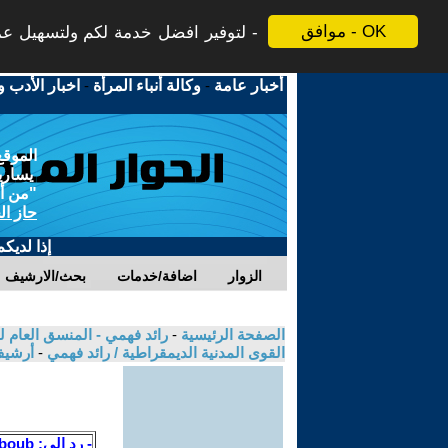
موافق - OK
لتوفير افضل خدمة لكم ولتسهيل عملي
أخبار عامة
-
وكالة أنباء المرأة
-
اخبار الأدب و
الموقع
يسارية
"من أج
حاز ال
إذا لديك
الزوار
اضافة/خدمات
بحث/الارشيف
الصفحة الرئيسية
-
رائد فهمي - المنسق العام لل
القوى المدنية الديمقراطية / رائد فهمي
-
أرشيف
- رد الى: Wisam A. Aboub