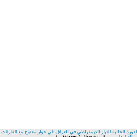
دورة الحالية للتيار الديمقراطي في العراق- في حوار مفتوح مع القارئات وا