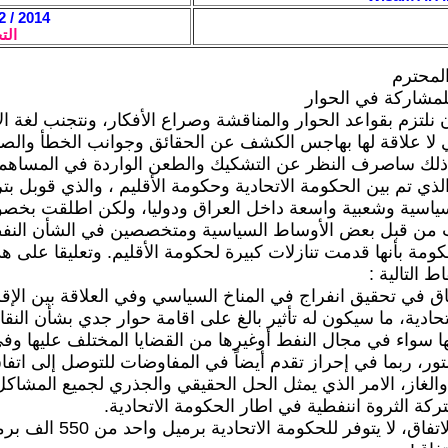
2014 / 12 / 10 - 19:58
الت
لمحترم
لمشاركة في الحوار
نلتزم بقواعد الحوار والمناقشة وصراع الأفكار، ونتجنب لغة الا
ي لا علاقة لها بهاجس الكشف عن الحقائق وجوانب الخطأ وال
 ذلك ساصرف النظر عن التشكيك والطعن الواردة في المساهمة
الذي تم بين الحكومة الاتحادية وحكومة الأقليم ، والذي قوبل ب
اسية وشعبية واسعة داخل العراق ودوليا، ولكن اطلقت بخص
ات من قبل بعض الأوساط السياسية ومتخصصين في الشأن الن
كومة بأنها قدمت تنازلات كبيرة لحكومة الأقليم. وتعليقا على ه
ط التالية :
فاق في تحقيق انفراج في المناخ السياسي وفي العلاقة بين الإقل
حادية، ما سيكون له تأثير بالغ على اقامة حوار جدي بشأن النقا
ا سواء في مجال النفط أوغيرها من القضايا المختلف عليها وف
ور، ربما في إحراز تقدم أيضاً في المفاوضات للتوصل إلى اتف
والغاز، الامر الذي يمثل الحل الحقيقي والجذري لجميع المشاكل
تركة الثروة اننفطية في اطار الحكومة الاتحادية.
2.بدون هذا الاتفاق، لا يتوفر للحكومة الا