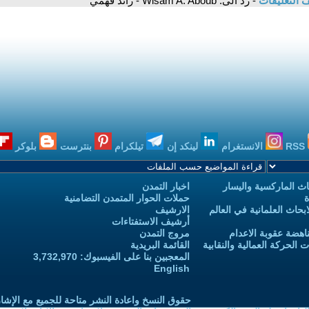
 التعليقات
- رد الى: Wisam A. Aboub - رائد فهمي
RSS
الانستغرام
لينكد إن
تيلكرام
بنترست
بلوكر
ث الماركسية واليسار
اخبار التمدن
ة
حملات الحوار المتمدن التضامنية
حاث العلمانية في العالم
الارشيف
أرشيف الاستفتاءات
اهضة عقوبة الاعدام
مروج التمدن
الحركة العمالية والنقابية
القائمة البريدية
المعجبين بنا على الفيسبوك: 3,732,970
English
حقوق النسخ واعادة النشر متاحة للجميع مع الإشا