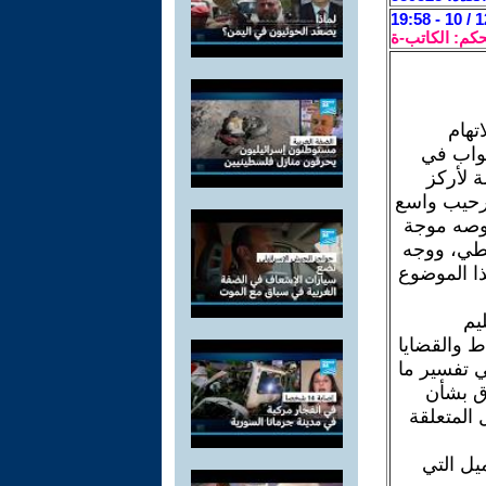
حكم: الكاتب-ة
تهام
صواب في
 لأركز
ترحيب واسع
وصه موجة
فطي، ووجه
ذا الموضوع
يم
ط والقضايا
ي تفسير ما
اق بشأن
 المتعلقة
تحادية برميل واحد من 550 الف برميل التي