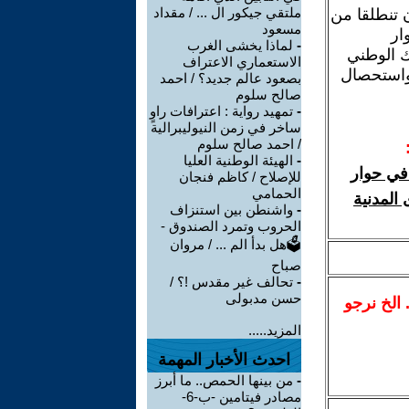
ملتقي جيكور ال ... / مقداد
ن تنطلقا من
مسعود
ار
-
لماذا يخشى الغرب
سك الوطني
الاستعماري الاعتراف
 واستحصال
بصعود عالم جديد؟ / احمد
صالح سلوم
-
تمهيد رواية : اعترافات راوٍ
ساخر في زمن النيوليبرالية
/ احمد صالح سلوم
-
الهيئة الوطنية العليا
 في حوار
للإصلاح / كاظم فنجان
الحمامي
 المدنية
-
واشنطن بين استنزاف
الحروب وتمرد الصندوق -
🗳هل بدأ الم ... / مروان
صباح
-
تحالف غير مقدس !؟ /
حسن مدبولى
.. الخ نرجو
المزيد.....
احدث الأخبار المهمة
-
من بينها الحمص.. ما أبرز
مصادر فيتامين -ب-6-