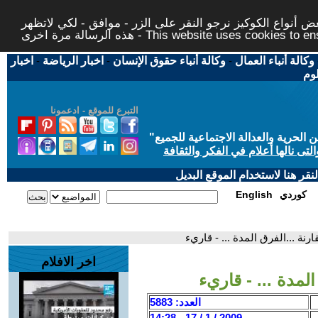
 أنواع الكوكيز نرجو النقر على الزر - موافق - لكي لاتظهر
This website uses cookies to ensure you ge
وكالة أنباء العمال
-
وكالة أنباء حقوق الإنسان
-
اخبار الرياضة
-
اخبار
لوم
التبرع للموقع - ادعمونا
حرية والعدالة الاجتماعية للجميع
"
تى نالها أعلام في الفكر والثقافة
قر هنا لاستخدام الموقع البديل
كوردي
English
ارنة ...الفرق المدة ... - قاريء
اخر الافلام
المدة ... - قاريء
العدد: 5883
2009 / 1 / 17 - 14:28