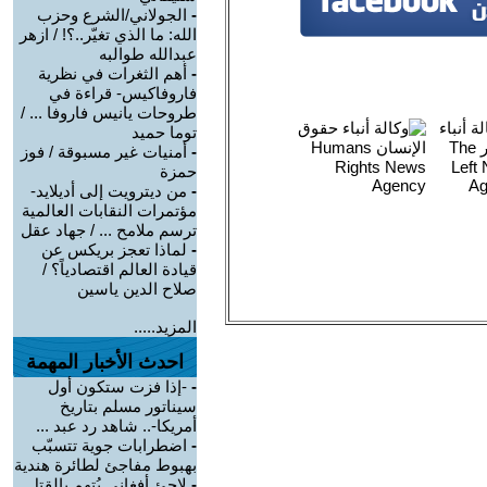
-
الجولاني/الشرع وحزب
الله: ما الذي تغيّر..؟! / ازهر
عبدالله طوالبه
-
أهم الثغرات في نظرية
فاروفاكيس- قراءة في
طروحات يانيس فاروفا ... /
توما حميد
-
أمنيات غير مسبوقة / فوز
حمزة
-
من ديترويت إلى أديلايد-
مؤتمرات النقابات العالمية
ترسم ملامح ... / جهاد عقل
-
لماذا تعجز بريكس عن
قيادة العالم اقتصادياً؟ /
صلاح الدين ياسين
المزيد.....
احدث الأخبار المهمة
-
-إذا فزت ستكون أول
سيناتور مسلم بتاريخ
أمريكا-.. شاهد رد عبد ...
-
اضطرابات جوية تتسبّب
بهبوط مفاجئ لطائرة هندية
-
لاجئ أفغاني يُتهم بالقتل