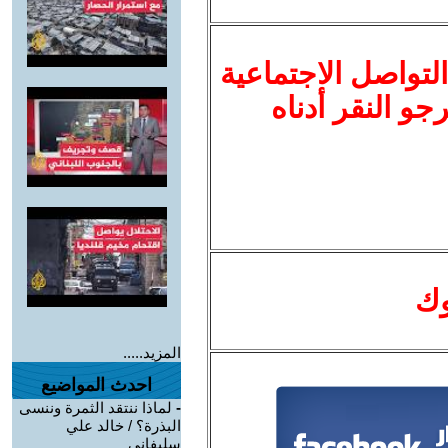
لتواصل الاجتماعية
نرجو النقر أدناه
وك
المزيد.....
احدث المواضيع
-
لماذا ننتقد الثمرة وننسى
البذرة؟ / خالد علي
سليفاني