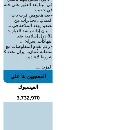
في أثينا بعد العثور على جثة
في حقيب ...
-
بعد هجومين قرب باب
المندب.. تحذيرات من
تصعيد يهدد الملاحة في ...
-
-بيان إدانة بأشد العبارات-
لـ8 دول إسلامية ضد
انتهاكات إسرائ ...
-
رغم تقدم المفاوضات مع
سلطنة عُمان.. إيران تحدد 3
شروط لإعادة ...
المزيد.....
المعجبين بنا على
الفيسبوك
3,732,970