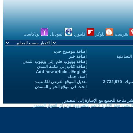
بنترست
بلوكر
فليبورد
الموبايل
بودكاست
اضافة موضوع جديد
التضامنية
اضافة خبر
إضافة يوتيوب-فلم إلى يوتيوب التمدن
إضافة كتاب إلى مكتبة التمدن
Add new article - English
أضف حملة
3,732,97
تعديل الموقع الفرعي للكاتب-ة
ابحث في موقع الحوار المتمدن
شر متاحة للجميع مع الإشارة إلى المصدر
ضاء هيئة الادارة لا تعبر بالضرورة عن رأي الحوار المتمدن