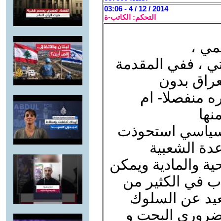
2014 / 12 / 4 - 03:06
التحكم: الكاتب-ة
مي ،
 ، ففي المقدمة
عراق بدون
ه منفصلا- ام
نها
السياسي استحوذت
عدة الشعبية
ية والمادية ويمكن
 في الكثير من
بعيد عن السلوك
لضروري البحت و