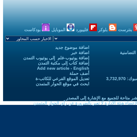
بنترست
بلوكر
فليبورد
الموبايل
بودكاست
اضافة موضوع جديد
التضامنية
اضافة خبر
إضافة يوتيوب-فلم إلى يوتيوب التمدن
إضافة كتاب إلى مكتبة التمدن
Add new article - English
أضف حملة
3,732,97
تعديل الموقع الفرعي للكاتب-ة
ابحث في موقع الحوار المتمدن
شر متاحة للجميع مع الإشارة إلى المصدر
ضاء هيئة الادارة لا تعبر بالضرورة عن رأي الحوار المتمدن