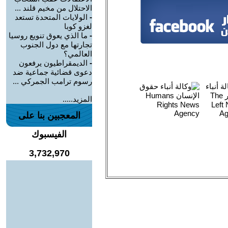
الاحتلال من مخيم قلند ...
-
الولايات المتحدة تستعد
لغزو كوبا
-
ما الذي يعوق تنويع روسيا
تجارتها مع دول الجنوب
العالمي؟
-
الديمقراطيون يرفعون
دعوى قضائية جماعية ضد
رسوم ترامب الجمركي ...
المزيد.....
المعجبين بنا على
الفيسبوك
3,732,970