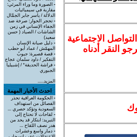
-
الصورة وما وراء المرئي:
مقاربة في سيميائيات
الدلالة / ياسر جابر الجمَّال
-
تحجر الحوار: صرخة ضد
الجفاء الإنساني في زمن
الشاشات / الصياد ‏( حسن
لتواصل الاجتماعية
سعيد‏)
-
دليل صيانة الإنسان
نرجو النقر أدناه
المهمّش / عماد أبو حطب
-
قصة قصيرة: جيوبُ
التفكير / داود سلمان عجاج
-
فراشة الحديقة* / إشبيليا
الجبوري
المزيد.....
احدث الأخبار المهمة
-
الحكومة العراقية تحذر
الفصائل من استهداف
وك
السعودية وتؤكد حصري ...
-
لقاحات لا تحتاج إلى
التبريد: ابتكار قد يحد من
هدر نصف اللقاح ...
-
دمار واسع وعشرات
الاعتقالات عقب انسحاب