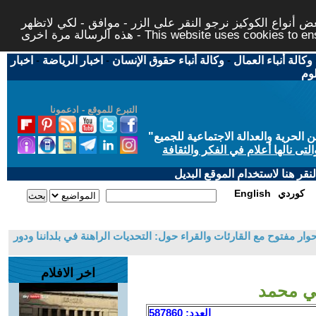
 أنواع الكوكيز نرجو النقر على الزر - موافق - لكي لاتظهر
This website uses cookies to ensure you ge
وكالة أنباء العمال
-
وكالة أنباء حقوق الإنسان
-
اخبار الرياضة
-
اخبار
لوم
التبرع للموقع - ادعمونا
حرية والعدالة الاجتماعية للجميع
"
تى نالها أعلام في الفكر والثقافة
قر هنا لاستخدام الموقع البديل
كوردي
English
وار مفتوح مع القارئات والقراء حول: التحديات الراهنة في بلداننا ودور
اخر الافلام
مي محمد
العدد: 587860