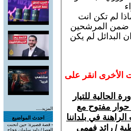
ء
ذا لم تكن انت
 ضمن المرشحين
ن البدائل لم يكن
ت الأخرى انقر على
ة الحالية للتيار
حوار مفتوح مع
المزيد.....
الراهنة في بلداننا
احدث المواضيع
-
قصة قصيرة: حين انحنت
ية / رائد فهمي
العصا / داود سلمان عجاج