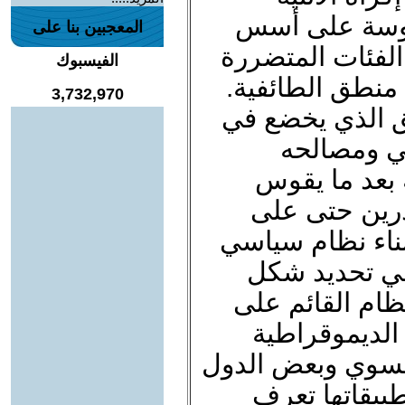
دروسة على أسس
المعجبين بنا على
الفئات المتضررة
الفيسبوك
 منطق الطائفية.
3,732,970
هق الذي يخضع في
جي ومصالحه
ة بعد ما يقوس
ادرين حتى على
ببناء نظام سياسي
في تحديد شكل
نظام القائم على
الديموقراطية
والسوي وبعض الدول
طبيقاتها تعرف