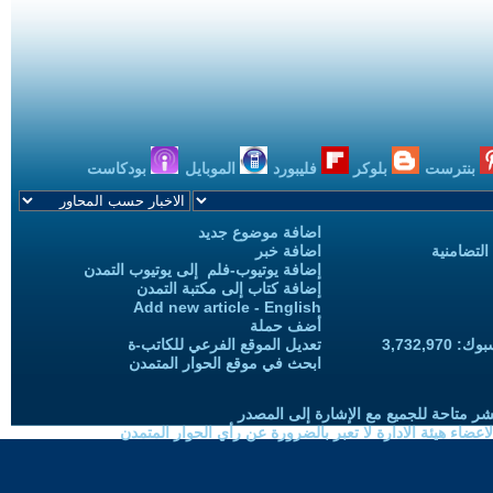
بنترست
بلوكر
فليبورد
الموبايل
بودكاست
اضافة موضوع جديد
التضامنية
اضافة خبر
إضافة يوتيوب-فلم إلى يوتيوب التمدن
إضافة كتاب إلى مكتبة التمدن
Add new article - English
أضف حملة
3,732,97
تعديل الموقع الفرعي للكاتب-ة
ابحث في موقع الحوار المتمدن
شر متاحة للجميع مع الإشارة إلى المصدر
ضاء هيئة الادارة لا تعبر بالضرورة عن رأي الحوار المتمدن