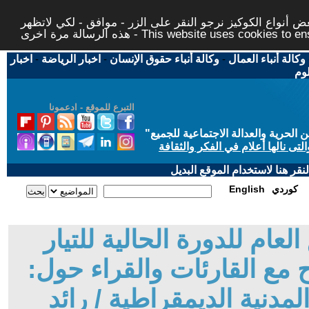
 أنواع الكوكيز نرجو النقر على الزر - موافق - لكي لاتظهر
This website uses cookies to ensure you ge
وكالة أنباء العمال
-
وكالة أنباء حقوق الإنسان
-
اخبار الرياضة
-
اخبار
لوم
التبرع للموقع - ادعمونا
حرية والعدالة الاجتماعية للجميع
"
تى نالها أعلام في الفكر والثقافة
قر هنا لاستخدام الموقع البديل
كوردي
English
عام للدورة الحالية للتيار
مع القارئات والقراء حول:
لمدنية الديمقراطية / رائد