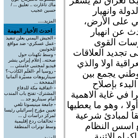
ريكا لعراق لم يسفر
ماك تاغارت .. تعليق ... /
دولة وانهيار
حسين عجيب
ي على الأرض،
المزيد.....
دث عن انهيار
احدث الأخبار المهمة
-
الجيش اليمني يعلن تنفيذ
سات القوى
-عمل عسكري- ضد مواقع
للحوثيين
ى تجديد العلاقات
-
وسط تكهنات حول
صحته.. إعلام إيراني ينشر
راقية اولا والذي
فيديو لمجتبى خامنئي ...
طني يجمع بين
-
روسيا أم -العَلَم الكاذب-؟
سيناريوهات مسيّرة ألمانيا
البدء بإصلاح
المفخخة ...
-
-اتفاقية مكة للدفاع
 في غاية الاهمية
المشترك- تفتح باب المندب
أمام سيناريو جد ...
ولا ، وهو ما يعطيها
-
جامعة مينيسوتا تلغي
تعيين مؤرخ إسرائيلي رئيسا
قا لمبادئ شرعية
لمركز دراسات ل ...
-
تحالفات ردع إقليمية
 اسس النظام
وسط توترات المنطقة
راه الاثنية
المزيد.....