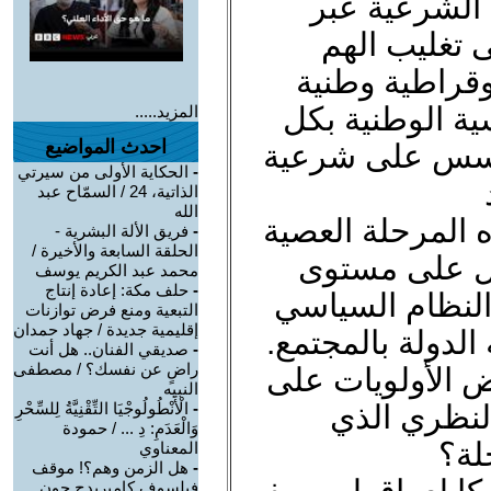
 الشرعية عبر
 تغليب الهم
قراطية وطنية
ية الوطنية بكل
المزيد.....
احدث المواضيع
مؤسس على شرعية
-
الحكاية الأولى من سيرتي
الذاتية، 24 / السمّاح عبد
الله
ه المرحلة العصية
-
فريق الألة البشرية -
الحلقة السابعة والأخيرة /
 بل على مستوى
محمد عبد الكريم يوسف
-
حلف مكة: إعادة إنتاج
النظام السياسي
التبعية ومنع فرض توازنات
إقليمية جديدة / جهاد حمدان
الدولة بالمجتمع.
-
صديقي الفنان.. هل أنت
راضٍ عن نفسك؟ / مصطفى
 الأولويات على
النبيه
لنظري الذي
-
الْأَنْطُولُوجْيَا التِّقْنِيَّةُ لِلسِّحْرِ
وَالْعَدَمِ: دِ ... / حمودة
لة؟
المعناوي
-
هل الزمن وهم؟! موقف
فيلسوف كامبريدج جون