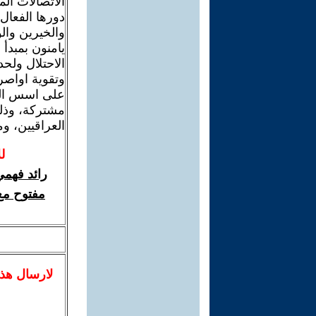
الاتصالات الم
دورها الفعال
والخيرين وال
يامنون بمبدأ 
الاحتلال ولح
وتقوية اواصر
على اسس التع
مشتركة، وذلك
العراقيين، و
ل
رائد فهمي
مفتوح مع 
لا
رسال
هذ