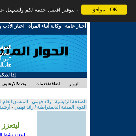
موافق - OK
لتوفير افضل خدمة لكم ولتسهيل عملي
أخبار عامة
-
وكالة أنباء المرأة
-
اخبار الأدب و
الموقع
يسارية
"من أج
حاز ال
إذا لديك
الزوار
اضافة/خدمات
بحث/الارشيف
الصفحة الرئيسية
-
رائد فهمي - المنسق العام لل
القوى المدنية الديمقراطية / رائد فهمي
-
أرشيف
ليتعزز
- ليتعزز نشط ال