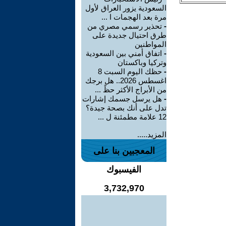
السعودية يزور العراق لأول
مرة بعد الهجمات ا ...
-
تحذير رسمي مصري من
طرق احتيال جديدة على
المواطنين
-
اتفاق أمني بين السعودية
وتركيا وباكستان
-
حظك اليوم السبت 8
اغسطس 2026.. هل برجك
من الأبراج الأكثر حظً ...
-
هل يرسل جسمك إشارات
تدل على أنك بصحة جيدة؟
12 علامة مطمئنة ل ...
المزيد.....
المعجبين بنا على
الفيسبوك
3,732,970