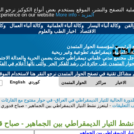
ة التصفح والنشر، الموقع يستخدم بعض أنواع الكوكيز نرجو النق
More info - المزيد
experience on our website
الفن
-
وكالة أنباء اليسار
-
وكالة أنباء العلمانية
-
وكالة أنباء العمال
-
وكا
الاقتصاد
-
اخبار الطب والعلوم
 الرئيسي لمؤسسة الحوار المتمدن
، علمانية، ديمقراطية، تطوعية وغير ربحية
ل مجتمع مدني علماني ديمقراطي حديث يضمن الحرية والعدالة الاجتم
حوار المتمدن على جائزة ابن رشد للفكر الحر والتى نالها أعلام في الفك
م مشاكل تقنية في تصفح الحوار المتمدن نرجو النقر هنا لاستخدام الموقع
كوردي
English
الاخبار
مراكز
الحوار المتمدن
دورة الحالية للتيار الديمقراطي في العراق- في حوار مفتوح مع القارئات وا
 التعليقات
- ليتعزز نشط التيار الديمقراطي بين الجماهير - صباح قدوري
 نشط التيار الديمقراطي بين الجماهير - صباح 
تيار الديمقراطي بين الجماهير