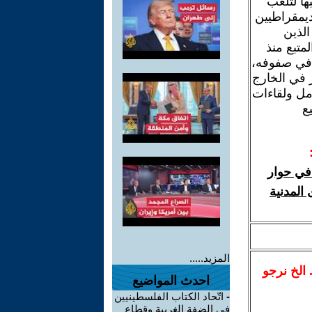
ها لتلعب
ديمقراطيين
الذين
لمتبع منذ
ن في صفوفه،
 في الخارج
مل ولقاءات
ع
 في حوار
 المدنية
المزيد.....
.. الخ نرجو
احدث المواضيع
-
اتّحاد الكتاب الفلسطينيين
في الضفة الغربية وقطاع