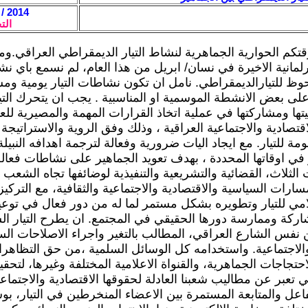
2014 / 12 / 1 - 11:23
الت
قتكم الحوارية الجماهرية لنشاط التيار الديمقراطي العراقي.وم
برلمانية الاخيرة في نسان/ ابريل من هذا العام، لم نسمع باي ن
ظ للتيارالديمقراطي. نامل ان تكون نشاطات التيار يومية ومس
ى بعض الانشطة الموسمية او المناسبية . يجب ان يتحرك التي
تها ومشاركتها في عملية اتخاذ القرارات المهمة والمصيرية للع
اقتصادية والاجتماعية العراقية ، وذلك وفق الروية والاستراتي
ة للتيار. مع ايجاد اليات ضرورية وفعالة لترجمة اهدافه النبيلة
 في اوقاتها المحددة ، بهدف تعويد الجماهير على نشاطات فعالة
الثلاث، القضائية والتشريعية والتنفيذية لوضائفها تجاه الشعب 
سارات السياسية والاقتصادية والاجتماعية والثقافية، مع التركي
امي للتيار وتطويره بشكل مستمر لما له من دور فعال في توعي
اركة وممارسة دورها الحقيقي في المجتمع. ان يطرح التيار ا
ن نفس الشارع العراقي، المطالب بالتغير واجراء الاصلاحات الس
والاجتماعية. واستخدامه كل الوسائل السلمية ،من حق التظاهر
حتجاجات الجماهرية، والقنواة الاعلامية المختلفة وغيرها، لتحق
 تعبر عن مطاليب شعبنا العادلة لحقوقها الاقتصادية والاجتماع
فاعل والمتابعة المستمرة بين الاعضاء المنخرطين في التيار، بو