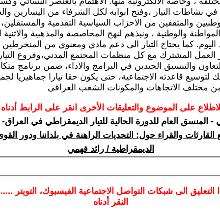
ختلفة ، وخاصة الالكترونية منها. الاهتمام بالعنصر النسائي وكسب
 في نشاطات التيار ،وفتح ابوابه لكل الشرفاء من اليسارين وال
وطنيين والمثقفين من الاحزاب السياسية التقدمية والمستقلين، 
المواطنة والوطنية ، ونبذهم لنهج المحاصصة والمذهبية والاثنية ا
د اليوم. كما يحتاج التيار الى دعم مادي ومعنوي من المنخرطي
 العمل المشترك مع كل منظمات المجتمع المدني،وفروع التيار
اون والتنسيق الجيدين في البرامج والاداء، ضمن برنامج متكا
 لتوسيع قاعدته الاجتماعية، حتى يكون حقا تيارا جماهيريا لجمي
من مختلف الاتجاهات والمكونات الشعب العراقي
لاطلاع على الموضوع والتعليقات الأخرى انقر على الرابط أدناه:
 - المنسق العام للدورة الحالية للتيار الديمقراطي في العراق-
القارئات والقراء حول: التحديات الراهنة في بلداننا ودور القوى
الديمقراطية / رائد فهمي
ا
التعليق الى شبكات التواصل الاجتماعية الفيسبوك
، التويتر ....
النقر أدناه