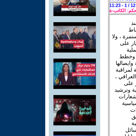
حكم: الكاتب-ة
نذ
شاط
تمرة ، ولا
ار على
ملية
جة وخطط
 وايصالها
 لمراقبة
العراقي ،
ز على
ة وترشيد
لشعارات
ياسية
ات
يق
ية
سائل