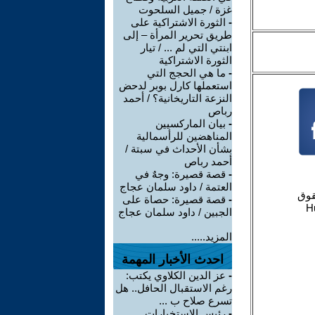
غزة / جميل السلحوت
-
الثورة الاشتراكية على
طريق تحرير المرأة – إلى
ابنتي التي لم ... / تيار
الثورة الاشتراكية
-
ما هي الحجج التي
استعملها كارل بوبر لدحض
النزعة التاريخانية؟ / أحمد
رباص
-
بيان الماركسيين
المناهضين للرأسمالية
بشأن الأحداث في سبتة /
أحمد رباص
-
قصة قصيرة: وجهٌ في
العتمة / داود سلمان عجاج
-
قصة قصيرة: حصاة على
الجبين / داود سلمان عجاج
المزيد.....
احدث الأخبار المهمة
-
عز الدين الكلاوي يكتب:
رغم الاستقبال الحافل.. هل
تسرع صلاح ب ...
-
رئيس الاستخبارات