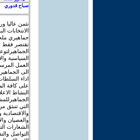
صباح قدوري
نثمن عاليا ور
الانتخابات ال
جماهيري ملحو
تقتصر فقط عل
الجماهيرلتوعي
السياسية وال
العمل المرسوم
الى الجماهير
اداء السلطات 
على كافة الم
النشاط الاعل
الجماهيرللمش
التي تنبثق م
والاقتصادية 
والعصيان والا
الشعارات التي
التواصل والت