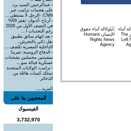
-
عبدالرحمن السيد يرد
على هجمات ترامب عبر
CNN: -الرجل لا يستطي ...
-
أرباح -أدنوك- تقفز 59%
في النصف الأول من 2026
رغم التحديات ا ...
-
بعد اتهام سائق تطبيق
نقل ذكي بالتحرش..
الداخلية المصرية تكشف ...
-
الدفاع الروسية: ضربنا
سفينتين محملتين بشحنات
عسكرية قبالة سو ...
-
ترامب: الولايات المتحدة
تمتلك كميات هائلة من
الذخائر
المزيد.....
المعجبين بنا على
الفيسبوك
3,732,970