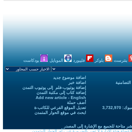
بنترست
بلوكر
فليبورد
الموبايل
بودكاست
اضافة موضوع جديد
التضامنية
اضافة خبر
إضافة يوتيوب-فلم إلى يوتيوب التمدن
إضافة كتاب إلى مكتبة التمدن
Add new article - English
أضف حملة
3,732,97
تعديل الموقع الفرعي للكاتب-ة
ابحث في موقع الحوار المتمدن
شر متاحة للجميع مع الإشارة إلى المصدر
ضاء هيئة الادارة لا تعبر بالضرورة عن رأي الحوار المتمدن