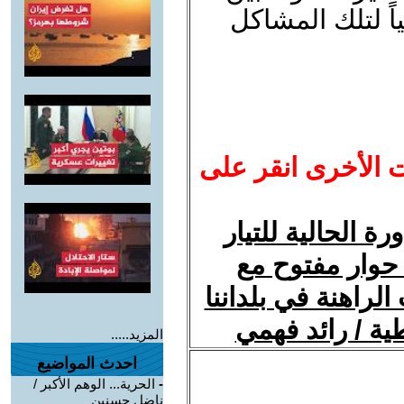
ياً لتلك المشاكل
ت الأخرى انقر على
ة الحالية للتيار
حوار مفتوح مع
الراهنة في بلداننا
ية / رائد فهمي
المزيد.....
احدث المواضيع
-
الحرية... الوهم الأكبر /
ناضل حسنين