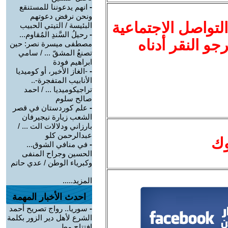
-
انهم يدعوننا للمستنقع
ونحن نرفض دعوتهم
لتواصل الاجتماعية
البئيسة / التيتي الحبيب
-
رحيلُ السَّندِ المُقاوم...
نرجو النقر أدناه
مصطفى ميسرة نصر: حين
تصنعُ المشقّ ... / سامي
ابراهيم فودة
-
-الغاز الأخير، أو كوميديا
الأنابيب المتفجرة-..
تراجيكوميديا ... / احمد
صالح سلوم
-
علم كوردستان في قصر
الشعب زيارة نيجيرفان
بارزاني ودلالات الت ... /
عبدالرحمن كلو
وك
-
في منافي الشوق...
الحسين وجراح المنفى
وكبرياء الوطن / عدي حاتم
المزيد.....
احدث الأخبار المهمة
-
سوريا.. رواج تصريح أحمد
الشرع لأهل دير الزور بكلمة
افتتاح مط ...