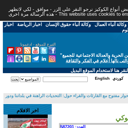
 أنواع الكوكيز نرجو النقر على الزر - موافق - لكي لاتظهر
This website uses cookies to ensure you ge
وكالة أنباء العمال
-
وكالة أنباء حقوق الإنسان
-
اخبار الرياضة
-
اخبار
لوم
التبرع للموقع - ادعمونا
حرية والعدالة الاجتماعية للجميع
"
تى نالها أعلام في الفكر والثقافة
قر هنا لاستخدام الموقع البديل
كوردي
English
وار مفتوح مع القارئات والقراء حول: التحديات الراهنة في بلداننا ودور
اخر الافلام
العدد: 587201