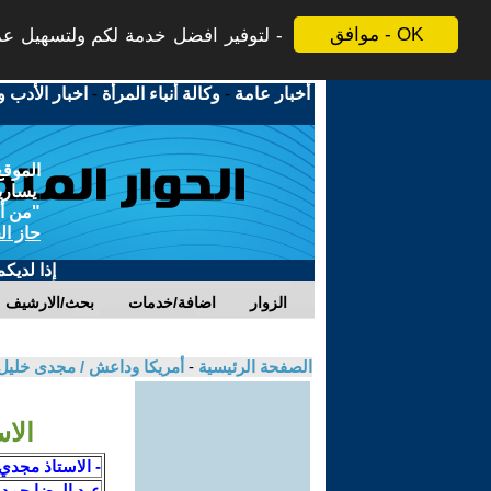
موافق - OK
لتوفير افضل خدمة لكم ولتسهيل عملي
أخبار عامة
-
وكالة أنباء المرأة
-
اخبار الأدب و
الموقع
يسارية
"من أج
حاز ال
إذا لديك
الزوار
اضافة/خدمات
بحث/الارشيف
الصفحة الرئيسية
-
أمريكا وداعش / مجدى خليل
الا
- الاستاذ مجدي
عبد الرضا حمد