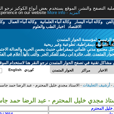
ة التصفح والنشر، الموقع يستخدم بعض أنواع الكوكيز نرجو النق
More info - المزيد
experience on our website
الفن
-
وكالة أنباء اليسار
-
وكالة أنباء العلمانية
-
وكالة أنباء العمال
-
وكا
الاقتصاد
-
اخبار الطب والعلوم
 الرئيسي لمؤسسة الحوار المتمدن
، علمانية، ديمقراطية، تطوعية وغير ربحية
ل مجتمع مدني علماني ديمقراطي حديث يضمن الحرية والعدالة الاجتم
حوار المتمدن على جائزة ابن رشد للفكر الحر والتى نالها أعلام في الفك
م مشاكل تقنية في تصفح الحوار المتمدن نرجو النقر هنا لاستخدام الموقع
كوردي
English
الاخبار
مراكز
الحوار المتمدن
-
أرشيف التعليقات
- الاستاذ مجدي خليل المحترم - عبد الرضا حمد جاسم
ستاذ مجدي خليل المحترم - عبد الرضا حمد جا
 خليل المحترم
 جاسم
2014 / 10 / 21 - 15:43