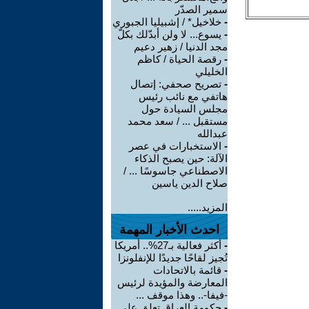
سمير الصدّر
-
خلاخيل* / إشبيليا الجبوري
-
يسوع... لا ولن أبدّلك بكلّ
مجد الدنيا / زهير دعيم
-
رقصة الحياة / كاظم
الخليلي
-
تصريح صحفي: إتصال
هاتفي مع نائب رئيس
مجلس السيادة حول
مستقبل ... / سعد محمد
عبدالله
-
الاستخبارات في عصر
الآلة: حين يصبح الذكاء
الاصطناعي جاسوسًا ... /
صلاح الدين ياسين
المزيد.....
احدث الأخبار المهمة
-
أكثر فعالية بـ27%.. أمريكا
تُجيز لقاحًا جديدًا للإنفلونزا
-
قائمة بالاتحادات
المعارضة والمؤيدة لرئيس
-فيفا-.. وهذا موقف ...
-
حكومة العراق تعلق على