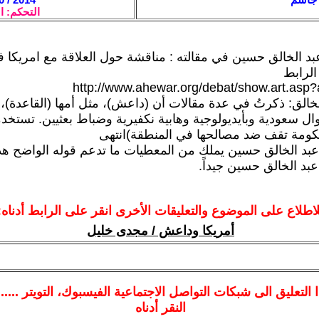
التحكم: ا
بد الخالق حسين في مقالته : مناقشة حول العلاقة مع امريكا 
http://www.ahewar.org/debat/show.art.asp
خالق: ذكرتُ في عدة مقالات أن (داعش)، مثل أمها (القاعدة)،
وال سعودية وبأيديولوجية وهابية نكفيرية وضباط بعثيين. تستخدم
مة تقف ضد مصالحها في المنطقة)انتهى
 عبد الخالق حسين يملك من المعطيات ما تدعم قوله الواضح هذا
بد الخالق حسين جيداً.
لاطلاع على الموضوع والتعليقات الأخرى انقر على الرابط أدناه:
أمريكا وداعش / مجدى خليل
ا
التعليق الى شبكات التواصل الاجتماعية الفيسبوك
، التويتر ....
النقر أدناه