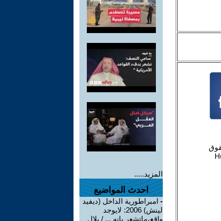
المزيد.....
احدث المواضيع
-
امبراطورية الداخل (ديفيد
لينش) 2006: لايوجد
واقع،ماتشعر بانه ... / بلال