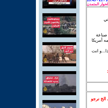
لحوار المتمدن
في
 صناعة
ه أمريكا
...و انت
.. الخ نرجو