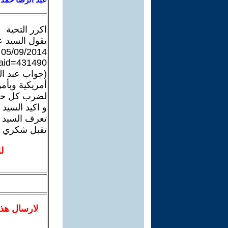
اكرر التحية
يقول السيد ع
05/09/2014 الرابط
?aid=431490
(جواب عبد ال
أمريكية وبأم
لضرب كل حكو
و اكيد السيد
تعرف السيد ع
تقبل شكري
ل
لا
رسال
هذ