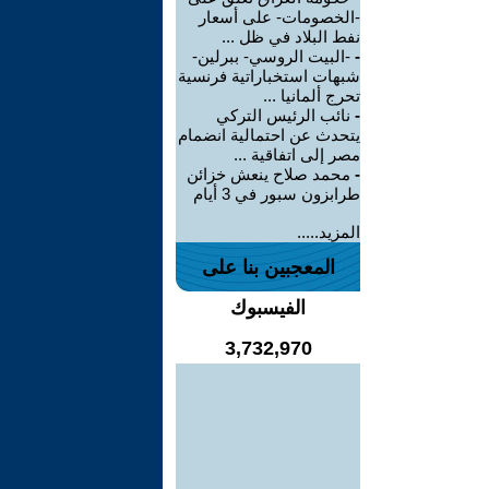
-الخصومات- على أسعار
نفط البلاد في ظل ...
-
-البيت الروسي- ببرلين-
شبهات استخباراتية فرنسية
تحرج ألمانيا ...
-
نائب الرئيس التركي
يتحدث عن احتمالية انضمام
مصر إلى اتفاقية ...
-
محمد صلاح ينعش خزائن
طرابزون سبور في 3 أيام
المزيد.....
المعجبين بنا على
الفيسبوك
3,732,970