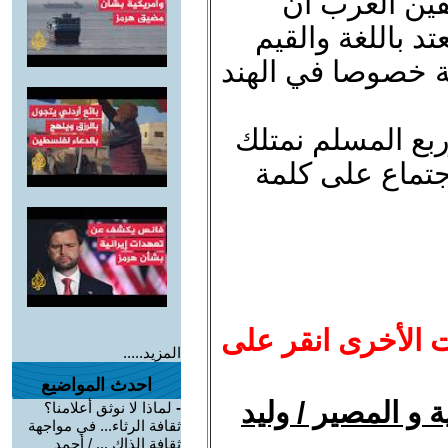
فين العرب ان
تد باللغة والقيم
ة خصوصا في الهند
ربع المسلم نمتلك
جتماع على كلمة
ت الأخرى انقر على
المزيد.....
احدث المواضيع
ة و المصير / وليد
-
لماذا لا نوثق أعلامنا؟
ثقافة الرثاء... في مواجهة
ثقافة الذاك ... / أحمد