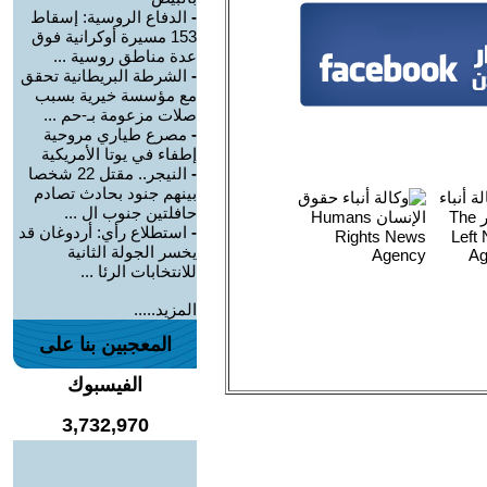
-
الدفاع الروسية: إسقاط
153 مسيرة أوكرانية فوق
عدة مناطق روسية ...
-
الشرطة البريطانية تحقق
مع مؤسسة خيرية بسبب
صلات مزعومة بـ-حم ...
-
مصرع طياري مروحية
إطفاء في يوتا الأمريكية
-
النيجر.. مقتل 22 شخصا
بينهم جنود بحادث تصادم
حافلتين جنوب ال ...
-
استطلاع رأي: أردوغان قد
يخسر الجولة الثانية
للانتخابات الرئا ...
المزيد.....
المعجبين بنا على
الفيسبوك
3,732,970