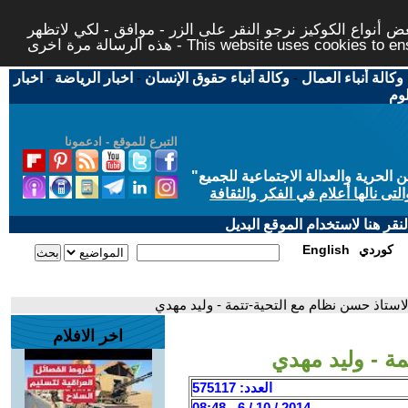
 أنواع الكوكيز نرجو النقر على الزر - موافق - لكي لاتظهر
This website uses cookies to ensure you ge
وكالة أنباء العمال
-
وكالة أنباء حقوق الإنسان
-
اخبار الرياضة
-
اخبار
لوم
التبرع للموقع - ادعمونا
حرية والعدالة الاجتماعية للجميع
"
تى نالها أعلام في الفكر والثقافة
قر هنا لاستخدام الموقع البديل
كوردي
English
لاستاذ حسن نظام مع التحية-تتمة - وليد مهدي
اخر الافلام
مة - وليد مهدي
العدد: 575117
2014 / 10 / 6 - 08:48