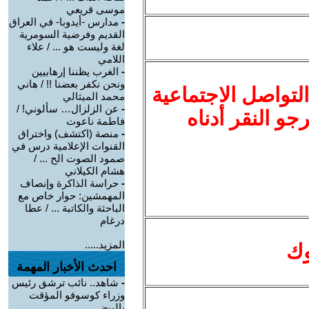
موسى قريعي
-
مدارس -أيدوبا- في العراق
القديم وفرضية السومرية
لغة وليست هو ... / علاء
اللامي
-
الغرب يظننا إرهابيين
ونحن نكفر بعضنا !! / هاني
لتواصل الاجتماعية
محمد الميثالي
-
عن الزلزال… سألوني! /
نرجو النقر أدناه
فاطمة ناعوت
-
منصة (اكتشف) واختراق
القنوات الإعلامية درس في
صمود الصوت الح ... /
هشام الكيلاني
-
حراسة الذاكرة وإنصاف
المهمشين: حوار خاص مع
الباحثة والكاتبة ... / عطا
درغام
المزيد.....
وك
احدث الأخبار المهمة
-
شاهد.. نائب ترشق رئيس
وزراء كوسوفو المؤقت
بالبيض