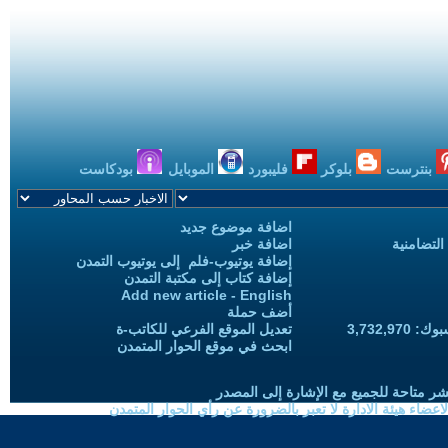
بنترست
بلوكر
فليبورد
الموبايل
بودكاست
اضافة موضوع جديد
التضامنية
اضافة خبر
إضافة يوتيوب-فلم إلى يوتيوب التمدن
إضافة كتاب إلى مكتبة التمدن
Add new article - English
أضف حملة
3,732,97
تعديل الموقع الفرعي للكاتب-ة
ابحث في موقع الحوار المتمدن
شر متاحة للجميع مع الإشارة إلى المصدر
ضاء هيئة الادارة لا تعبر بالضرورة عن رأي الحوار المتمدن