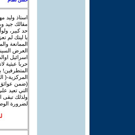
استاذ وليد م
مقالك جيد وم
حد كبير، ولو
يا ليتك لم ت
الممانعة والم
العرض السينم
اسرائيل اوال
حربا عبثية لا
المتطرفين! ب
المركزية-( ا
(ضمن عوائق 
التي تعيد على
ولذلك تبقى ا
لضرورة الوص
ل