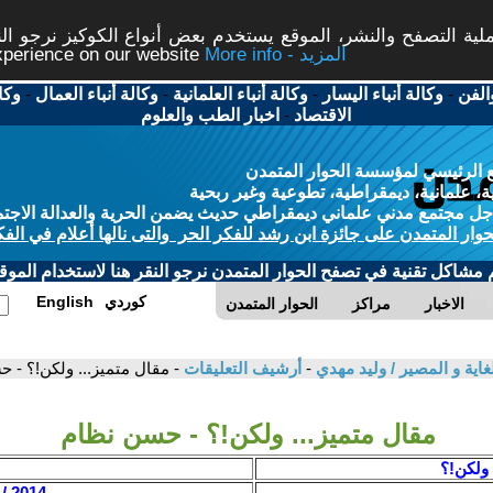
ة التصفح والنشر، الموقع يستخدم بعض أنواع الكوكيز نرجو النق
More info - المزيد
experience on our website
الفن
-
وكالة أنباء اليسار
-
وكالة أنباء العلمانية
-
وكالة أنباء العمال
-
وكا
الاقتصاد
-
اخبار الطب والعلوم
 الرئيسي لمؤسسة الحوار المتمدن
، علمانية، ديمقراطية، تطوعية وغير ربحية
ل مجتمع مدني علماني ديمقراطي حديث يضمن الحرية والعدالة الاجتم
حوار المتمدن على جائزة ابن رشد للفكر الحر والتى نالها أعلام في الفك
م مشاكل تقنية في تصفح الحوار المتمدن نرجو النقر هنا لاستخدام الموقع
كوردي
English
الاخبار
مراكز
الحوار المتمدن
لغاية و المصير / وليد مهدي
-
أرشيف التعليقات
- مقال متميز... ولكن!؟ - 
مقال متميز... ولكن!؟ - حسن نظام
 ولكن!؟
2014 / 10 / 5 - 20:41