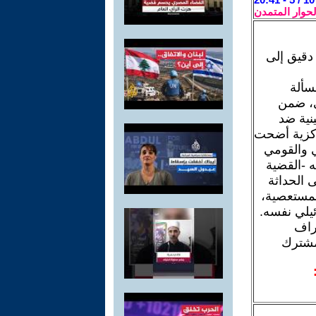
لحوار المتمدن
دقيق إلى
سألة
خي، ضمن
نية ضد
ركزية أضحت
ي والقومي
ه -القضية
 الحداثة
لمستعصية،
ئيلي نفسه.
طراف
مشترك