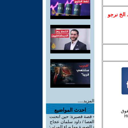
.. الخ نرجو
المزيد.....
احدث المواضيع
-
قصة قصيرة: حين انحنت
العصا / داود سلمان عجاج
-
الصورة وما وراء المرئي: