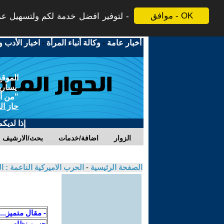
موافق - OK
لتوفير افضل خدمة لكم ولتسهيل عملي
أخبار عامة
-
وكالة أنباء المرأة
-
اخبار الأدب و
الموقع
يسارية
"من أج
حاز ال
إذا لديك
الزوار
اضافة/خدمات
بحث/الارشيف
الصفحة الرئيسية
-
الحرب الاميركية الناعمة : ا
- مقال متميز...
حسن نظام