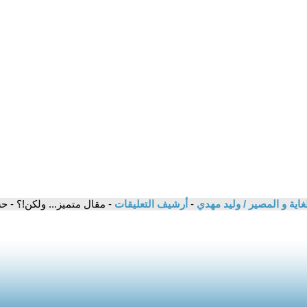
لغاية و المصير / وليد مهدي
-
أرشيف التعليقات
- مقال متميز... ولكن!؟ - 