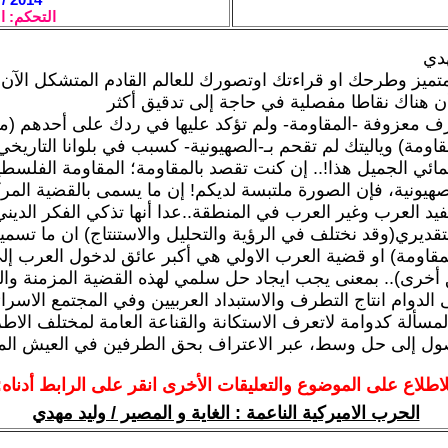
التحكم: ا
هدي
تميز وطرحك او قراءتك اوتصورك للعالم القادم المتشكل الآن 
أن هناك نقاطا مفصلية في حاجة إلى تدقيق أكثر
عزف معزوفة -المقاومة- ولم تؤكد عليها في ردك على أحدهم (م
قاومة) وياليتك لم تقحم بـ-الصهيونية- كسبب في بلوانا التاري
ائي الجميل هذا!.. إن كنت تقصد بالمقاومة؛ المقاومة الفلسطي
صهيونية، فإن الصورة ملتبسة لديكم! إن ما يسمى بالقضية الم
تفيد العرب وغير العرب في المنطقة..عدا أنها تذكي الفكر الدين
تقديري(وقد نختلف في الرؤية والتحليل والاستنتاج) ان ما تسمي
لمقاومة) او قضية العرب الاولي هي أكبر عائق لدخول العرب إلى
أخرى).. بمعنى يجب ايجاد حل سلمي لهذه القضية المزمنة وا
 الدوام انتاج التطرف والاستبداد العربيين وفي المجتمع الاسرا
لمسألة كدوامة لاتعرف الاستكانة والقناعة العامة لمختلف الا
ول إلى حل وسط، عبر الاعتراف بحق الطرفين في العيش ال
لاطلاع على الموضوع والتعليقات الأخرى انقر على الرابط أدناه:
الحرب الاميركية الناعمة : الغاية و المصير / وليد مهدي