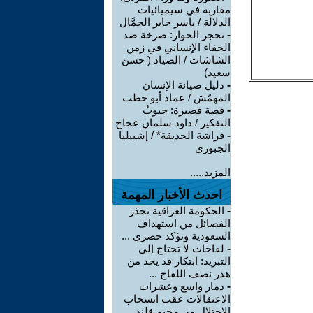
مقاربة في سيميائيات
الدلالة / ياسر جابر الجمَّال
-
تحجر الحوار: صرخة ضد
الجفاء الإنساني في زمن
الشاشات / الصياد ‏( حسن
سعيد‏)
-
دليل صيانة الإنسان
المهمّش / عماد أبو حطب
-
قصة قصيرة: جيوبُ
التفكير / داود سلمان عجاج
-
فراشة الحديقة* / إشبيليا
الجبوري
المزيد.....
احدث الأخبار المهمة
-
الحكومة العراقية تحذر
الفصائل من استهداف
السعودية وتؤكد حصري ...
-
لقاحات لا تحتاج إلى
التبريد: ابتكار قد يحد من
هدر نصف اللقاح ...
-
دمار واسع وعشرات
الاعتقالات عقب انسحاب
الاحتلال من مخيم قلند ...