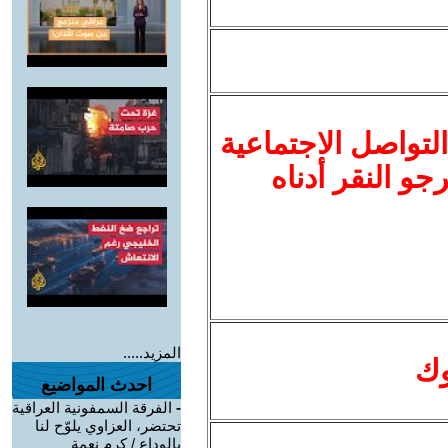
لتواصل الاجتماعية
نرجو النقر أدناه
المزيد.....
وك
احدث المواضيع
-
الفرقة السمفونية العراقية
تحتضر، العزاوي يلوّح لنا
بالوداع / كرم نعمة