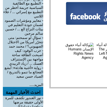
-
التطبيع مع الطائفية
السياسية جريمة أخطر من
التطبيع مع إسرائي ... / علاء
اللامي
-
معايير ومؤشرات الصمود
لضمان جودة التعليم في
بيئات النزاع الع ... / حسين
سالم مرجين
-
سؤال لو سمحتم: متى
تتحرّر أمريكا من الاحتلال
الصهيوني؟ / محمد حمد
-
حرب الوقود: كيف
أصبحت الطاقة ساحة
مواجهة بين الإستنزاف
العسك ... / زياد الزبيدي
-
رواية «أغنية هادئة»: أبشع
الفجائع ما تنمو بالتدريج /
الصياد حسن سعيد
المزيد.....
احدث الأخبار المهمة
-
نور الغندور تكشف للمرة
الأولى حقيقة مرضها
وزواجها وعملها الر ...