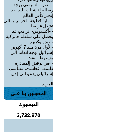
-
مصر.. السيسي يوجه
رسالة لناشئات اليد بعد
إنجاز كأس العالم
-
نهاية قطيعة الجزائر ومالي
تشغل فرنسا
-
-أكسيوس-: ترامب قد
يحصل على سلطة جمركية
جديدة وكبيرة
-
لأول مرة منذ 7 أكتوبر..
إسرائيل توجه اتهاماً إلى
مستوطن بقت ...
-
-من يرفض المغادرة
فليمت عطشاً-.. سياسي
إسرائيلي يدعو إلى إخل ...
المزيد.....
المعجبين بنا على
الفيسبوك
3,732,970