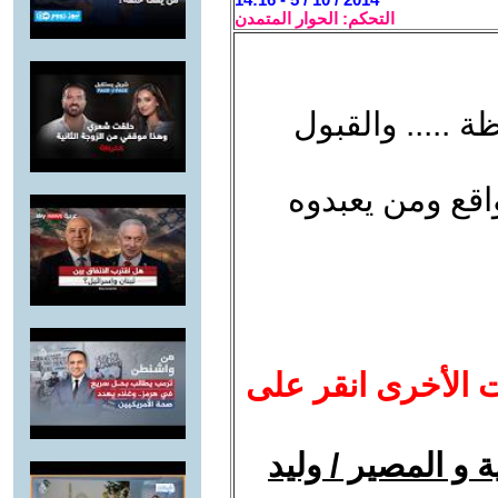
التحكم: الحوار المتمدن
 ..... والقبول
واقع ومن يعبدوه
ت الأخرى انقر على
ة و المصير / وليد