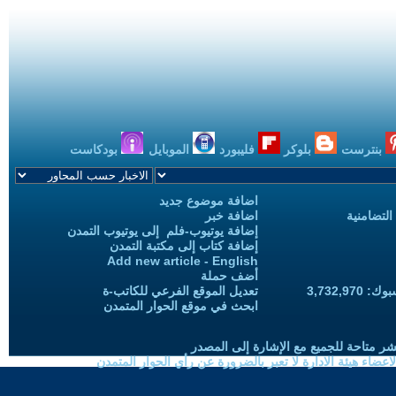
بنترست
بلوكر
فليبورد
الموبايل
بودكاست
اضافة موضوع جديد
التضامنية
اضافة خبر
إضافة يوتيوب-فلم إلى يوتيوب التمدن
إضافة كتاب إلى مكتبة التمدن
Add new article - English
أضف حملة
3,732,97
تعديل الموقع الفرعي للكاتب-ة
ابحث في موقع الحوار المتمدن
شر متاحة للجميع مع الإشارة إلى المصدر
ضاء هيئة الادارة لا تعبر بالضرورة عن رأي الحوار المتمدن