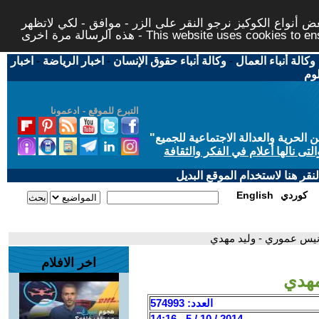
 أنواع الكوكيز نرجو النقر على الزر - موافق - لكي لاتظهر
This website uses cookies to ensure you ge
وكالة أنباء العمال
-
وكالة أنباء حقوق الإنسان
-
اخبار الرياضة
-
اخبار
لوم
التبرع للموقع - ادعمونا
حرية والعدالة الاجتماعية للجميع
"
تى نالها أعلام في الفكر والثقافة
قر هنا لاستخدام الموقع البديل
كوردي
English
نيس عموري - وليد مهدي
اخر الافلام
مهدي
العدد: 574993
2014 / 10 / 5 - 14:16