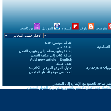
بنترست
بلوكر
فليبورد
الموبايل
بودكاست
اضافة موضوع جديد
التضامنية
اضافة خبر
إضافة يوتيوب-فلم إلى يوتيوب التمدن
إضافة كتاب إلى مكتبة التمدن
Add new article - English
أضف حملة
3,732,97
تعديل الموقع الفرعي للكاتب-ة
ابحث في موقع الحوار المتمدن
شر متاحة للجميع مع الإشارة إلى المصدر
ضاء هيئة الادارة لا تعبر بالضرورة عن رأي الحوار المتمدن