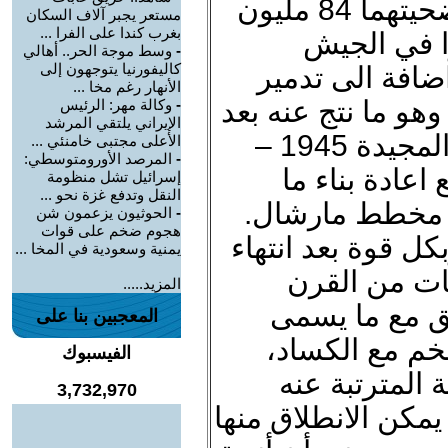
تفجير مجزرتين عالميتين سقط ضحيتهما 84 مليون
مستعر يجبر آلاف السكان
بغرب كندا على الفرا ...
ا في الجيش
-
وسط موجة الحر.. أهالي
كاليفورنيا يتوجهون إلى
ضافة الى تدمير
الأنهار رغم مخا ...
هو ما نتج عنه بعد
-
وكالة مهر: الرئيس
الإيراني يلتقي المرشد
انتهاء الحرب ما يسمى بالثلاثينية المجيدة 1945 –
الأعلى مجتبى خامنئي ...
-
المرصد الأورومتوسطي:
 اعادة بناء ما
إسرائيل تشل منظومة
النقل وتدفع غزة نحو ...
مع مخطط مارشال.
-
الحوثيون يزعمون شن
هجوم ضخم على قوات
ل قوة بعد انتهاء
يمنية وسعودية في المخا ...
نات من القرن
المزيد.....
ق مع ما يسمى
المعجبين بنا على
خم مع الكساد،
الفيسبوك
 المترتبة عنه
3,732,970
يمكن الانطلاق منها