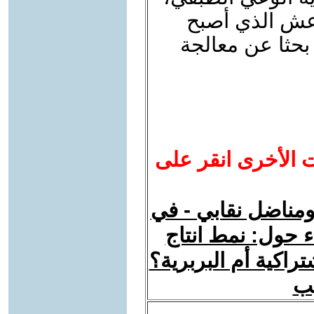
اعش الذي أصبح
 بحثا عن معالجة
ت الأخرى انقر على
ومناضل نقابي - في
ء حول: نمط انتاج
اكية أم البربرية؟
يب