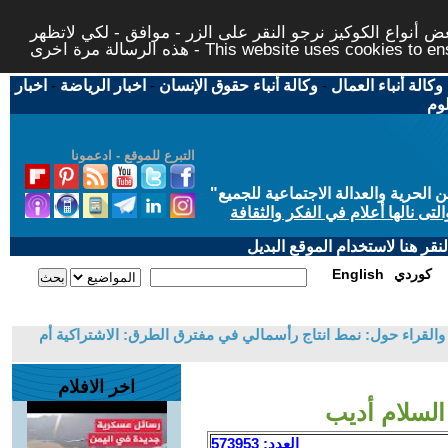
 أنواع الكوكيز نرجو النقر على الزر - موافق - لكي لاتظهر
This website uses cookies to ensure you ge
وكالة أنباء العمال
-
وكالة أنباء حقوق الإنسان
-
اخبار الرياضة
-
اخبار
لوم
التبرع للموقع - ادعمونا
حرية والعدالة الاجتماعية للجميع
"
تى نالها أعلام في الفكر والثقافة
قر هنا لاستخدام الموقع البديل
كوردي
English
والقراء حول: نمط انتاج رأسمالي في مفترق الطرق: الاشتراكية أم
اخر الافلام
 السلام أديب
العدد: 573953