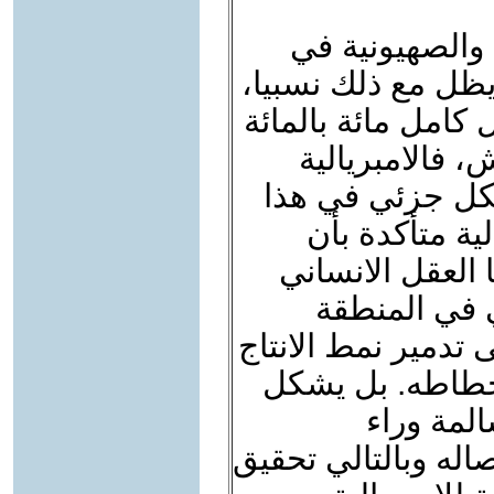
 والصهيونية في
يظل مع ذلك نسبيا،
كامل مائة بالمائة
 فالامبريالية
شكل جزئي في هذا
ية متأكدة بأن
 العقل الانساني
 في المنطقة
تدمير نمط الانتاج
حطاطه. بل يشكل
لمة وراء
اله وبالتالي تحقيق