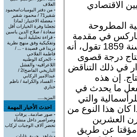
يين الاقتصادي
العلاف
-
من دفتر اليوميات/محمود
شقير71 / محمود شقير
-
معضلة الاختيار: لماذا
ية المطروحة
تجعلنا وفرة الخيارات أقل
سعادة / صلاح الدين ياسين
ماركس في مقدمة
-
قراءة تحليلية أدبية
وتفكيكية وفق منهج نظرية
نقده للاقتصاد السياسي الصادر سنة 1859 تقول، أنه
دريدا في قصيدة - ... /
فاطمة الفلاحي
انتاج درجة قصوى
-
-الحركة الوطنيه
ر في ذلك التناقض
اللاعراقيه- والفشل
التاريخي الفاضح/2 /
اج. إن هذه
عبدالامير الركابي
-
الفساد والكرامة / ناظم
فعل ما يحدث في
ختاري
لرأسمالية والتي
المزيد.....
كان هذا النوع من
احدث الأخبار المهمة
-
صور صادمة.. يرقات
قرن العشرين
وصراصير داخل منشأة
تحضر آلاف الوجبات لركاب
 مؤقتا عن طريق
...
-
شاهد.. حريق غابات