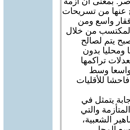
صر. بمعنى أن أزمة
نتج عنها من تسريحات
فقار واسع ومن
المكتسب من خلال
بح يتم لصالح
 ومحليا بدون
دلات تراكمها
 واسعا وسط
فاحشا للأقليات
ابة يتمثل في
المتأزمة والتي
ير الشعبية،
اسع المحلي