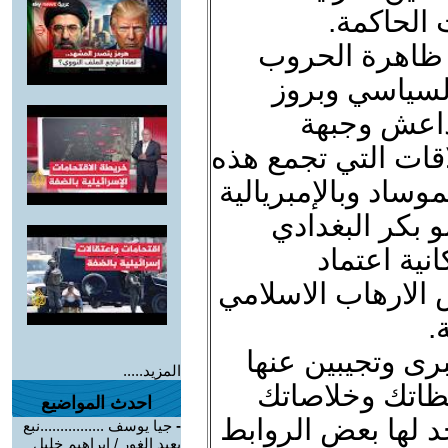
الحاكمة.
 ظاهرة الحروب
السياسي وبروز
داعش وجبهة
قات التي تجمع هذه
وساد وبالإمبريالية
 بكر البغدادي
نية اعتماد
س الارهاب الاسلامي
.
رى وتجيبين عنها
المزيد.....
ظاتك وخلاصاتك
احدث المواضيع
 لها بعض الروابط
-
جيا يوسف ................نبع
بعيد الغور / ابراهيم خليل