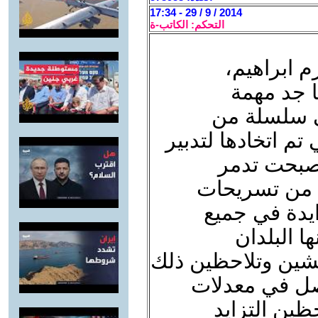
2014 / 9 / 29 - 17:34
التحكم: الكاتب-ة
م ابراهيم،
 جد مهمة
ى سلسلة من
تم اتخادها لتدبير
أصبحت تدمر
ة من تسريحات
ايدة في جميع
ا البلدان
يشين وتلاحظين ذلك
اصل في معدلات
حظين التزايد