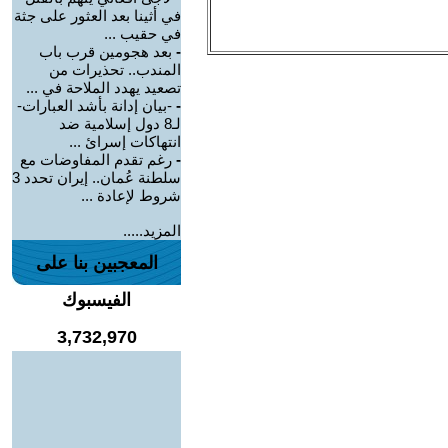
في أثينا بعد العثور على جثة
في حقيب ...
-
بعد هجومين قرب باب
المندب.. تحذيرات من
تصعيد يهدد الملاحة في ...
-
-بيان إدانة بأشد العبارات-
لـ8 دول إسلامية ضد
انتهاكات إسرائ ...
-
رغم تقدم المفاوضات مع
سلطنة عُمان.. إيران تحدد 3
شروط لإعادة ...
المزيد.....
المعجبين بنا على
الفيسبوك
3,732,970