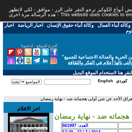
 أنواع الكوكيز نرجو النقر على الزر - موافق - لكي لاتظهر
This website uses cookies to ensure you ge
وكالة أنباء العمال
-
وكالة أنباء حقوق الإنسان
-
اخبار الرياضة
-
اخبار
لوم
التبرع للموقع - ادعمونا
حرية والعدالة الاجتماعية للجميع
"
تى نالها أعلام في الفكر والثقافة
قر هنا لاستخدام الموقع البديل
كوردي
English
عراق الأحد عن شن أولى هجماته ضد - نهاية رمضان
اخر الافلام
هجماته ضد - نهاية رمضان
العدد: 561997
2014 / 7 / 27 - 17:20