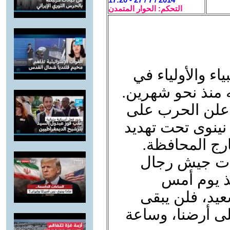
التحكم: الحوار المتمدن
ياء والأولياء في
 منذ نحو شهرين.
أعلن الحرب على
نينوى تحت تهديد
رج المحافظة.
ات جيش رجال
نذ يوم أمس
عيد، فلن يبقى
على أرضنا، وساعة