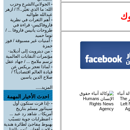
-
الجولاني/الشرع وحزب
الله: ما الذي تغيّر..؟! / ازهر
وك
عبدالله طوالبه
-
أهم الثغرات في نظرية
فاروفاكيس- قراءة في
طروحات يانيس فاروفا ... /
توما حميد
-
أمنيات غير مسبوقة / فوز
حمزة
-
من ديترويت إلى أديلايد-
مؤتمرات النقابات العالمية
ترسم ملامح ... / جهاد عقل
-
لماذا تعجز بريكس عن
قيادة العالم اقتصادياً؟ /
صلاح الدين ياسين
المزيد.....
احدث الأخبار المهمة
-
-إذا فزت ستكون أول
سيناتور مسلم بتاريخ
أمريكا-.. شاهد رد عبد ...
-
اضطرابات جوية تتسبّب
بهبوط مفاجئ لطائرة هندية
-
لاجئ أفغاني يُتهم بالقتل