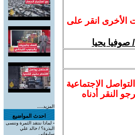
ت الأخرى انقر على
/ صوفيا يحيا
لتواصل الاجتماعية
نرجو النقر أدناه
المزيد.....
احدث المواضيع
-
لماذا ننتقد الثمرة وننسى
البذرة؟ / خالد علي
سليفاني