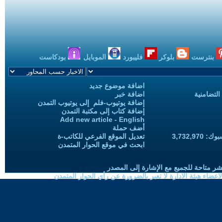
بنترست
بلوكر
فليبورد
الموبايل
بودكاست
اضافة موضوع جديد
التضامنية
اضافة خبر
إضافة يوتيوب-فلم إلى يوتيوب التمدن
إضافة كتاب إلى مكتبة التمدن
Add new article - English
أضف حملة
3,732,97
تعديل الموقع الفرعي للكاتب-ة
ابحث في موقع الحوار المتمدن
شر متاحة للجميع مع الإشارة إلى المصدر
ضاء هيئة الادارة لا تعبر بالضرورة عن رأي الحوار المتمدن