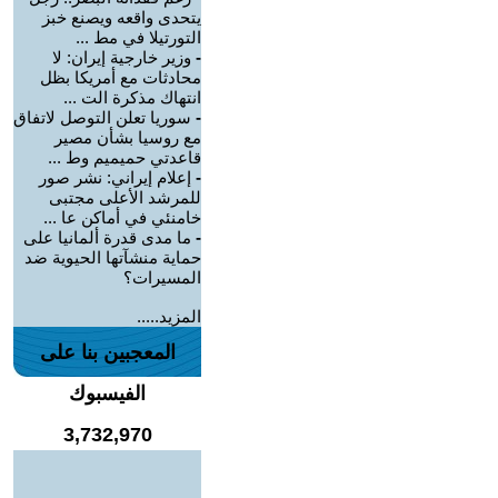
يتحدى واقعه ويصنع خبز
التورتيلا في مط ...
-
وزير خارجية إيران: لا
محادثات مع أمريكا بظل
انتهاك مذكرة الت ...
-
سوريا تعلن التوصل لاتفاق
مع روسيا بشأن مصير
قاعدتي حميميم وط ...
-
إعلام إيراني: نشر صور
للمرشد الأعلى مجتبى
خامنئي في أماكن عا ...
-
ما مدى قدرة ألمانيا على
حماية منشآتها الحيوية ضد
المسيرات؟
المزيد.....
المعجبين بنا على
الفيسبوك
3,732,970