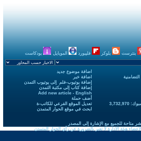
بنترست
بلوكر
فليبورد
الموبايل
بودكاست
اضافة موضوع جديد
التضامنية
اضافة خبر
إضافة يوتيوب-فلم إلى يوتيوب التمدن
إضافة كتاب إلى مكتبة التمدن
Add new article - English
أضف حملة
3,732,97
تعديل الموقع الفرعي للكاتب-ة
ابحث في موقع الحوار المتمدن
شر متاحة للجميع مع الإشارة إلى المصدر
ضاء هيئة الادارة لا تعبر بالضرورة عن رأي الحوار المتمدن