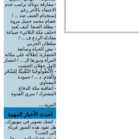
-
مفارقة دونالد ترامب عدم
الاعتقاد بالأخر رغم
إستخدام العنف ضد ... /
عصام محمد جميل مروة
-
مظلة الصفا: كيف يُعيد
«حلف مكة الثلاثي» صياغة
معادلة الردع ف ... /
سلطان الحربي
-
نبض الحياة وصانعة
الحضارة: إطلالة على مكانة
المرأة ودورها ال ... / انتصار
كامل جفلان الخشت
-
الْأَنْطُولُوجْيَا التِّقْنِيَّةُ لِلسِّحْرِ
وَالْعَدَمِ: دِ ... / حمودة
المعناوي
-
اتفاقية مكة للدفاع
المشترك / سري القدوة
المزيد.....
احدث الأخبار المهمة
-
كشك تصوير في نيويورك..
هل تقود هذه الصور غرباء
إلى الحب؟
-
رغم فقدانه البصر.. رجل