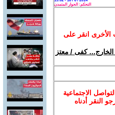
التحكم: الحوار المتمدن
 الأخرى انقر على
لخارج... كفى / معتز
لتواصل الاجتماعية
نرجو النقر أدناه