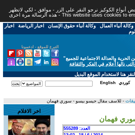
 أنواع الكوكيز نرجو النقر على الزر - موافق - لكي لاتظهر
This website uses cookies to ensure you ge
وكالة أنباء العمال
-
وكالة أنباء حقوق الإنسان
-
اخبار الرياضة
-
اخبار
لوم
التبرع للموقع - ادعمونا
حرية والعدالة الاجتماعية للجميع
"
تى نالها أعلام في الفكر والثقافة
قر هنا لاستخدام الموقع البديل
كوردي
English
يقات
- للاسف مقال حيسو بيسو - سوري فهمان
اخر الافلام
سوري فهمان
العدد: 555289
2014 / 6 / 18 - 13:02