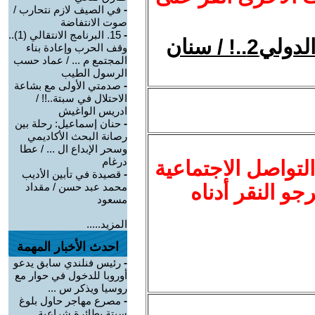
-
في الصيف لازم نتحارب /
صوت الانتفاضة
-
15. البرنامج الانتقالي (1)..
هوامش على الوضع السياسي الدولي2..! / سنان
وقف الحرب وإعادة بناء
المجتمع م ... / عماد حسب
الرسول الطيب
-
صدمتي الأولى مع بشاعة
الاحتلال في سبتة..!! /
ادريس الواغيش
-
حنان إسماعيل: رحلة بين
رصانة البحث الأكاديمي
وسحر الإبداع ال ... / عطا
درغام
لتواصل الاجتماعية
-
قصيدة في تأبين الأديب
نرجو النقر أدناه
محمد عبد حسن / مقداد
مسعود
المزيد.....
احدث الأخبار المهمة
-
رئيس فنلندي سابق يدعو
أوروبا للدخول في حوار مع
روسيا ويذكر س ...
-
مصرع مهاجر حاول بلوغ
سبتة بطائرة شراعية