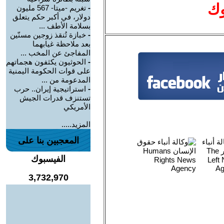
وك
-
تغريم -ميتا- 567 مليون
دولار، في أكبر حكم يتعلق
بسلامة الأطف ...
-
خبازة تُنقذ زوجين مسنّين
بعد ملاحظة غيابهما
المفاجئ عن المخب ...
-
الحوثيون يكثفون هجماتهم
على قوات الحكومة اليمنية
المدعومة من ...
-
استراتيجية إيران.. حرب
تستنزف قدرات الجيش
الأمريكي
المزيد.....
المعجبين بنا على
الفيسبوك
3,732,970