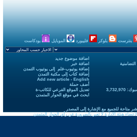
بنترست
بلوكر
فليبورد
الموبايل
بودكاست
اضافة موضوع جديد
التضامنية
اضافة خبر
إضافة يوتيوب-فلم إلى يوتيوب التمدن
إضافة كتاب إلى مكتبة التمدن
Add new article - English
أضف حملة
3,732,97
تعديل الموقع الفرعي للكاتب-ة
ابحث في موقع الحوار المتمدن
شر متاحة للجميع مع الإشارة إلى المصدر
ضاء هيئة الادارة لا تعبر بالضرورة عن رأي الحوار المتمدن