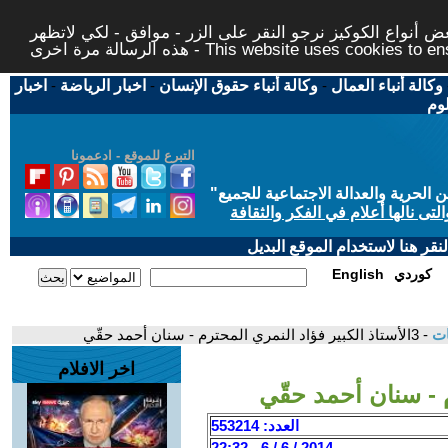
 أنواع الكوكيز نرجو النقر على الزر - موافق - لكي لاتظهر
This website uses cookies to ensure you ge
وكالة أنباء العمال
-
وكالة أنباء حقوق الإنسان
-
اخبار الرياضة
-
اخبار
لوم
التبرع للموقع - ادعمونا
حرية والعدالة الاجتماعية للجميع
"
تى نالها أعلام في الفكر والثقافة
قر هنا لاستخدام الموقع البديل
كوردي
English
ات
- 3الأستاذ الكبير فؤاد النمري المحترم - سنان أحمد حقّي
اخر الافلام
العدد: 553214
2014 / 6 / 6 - 22:32