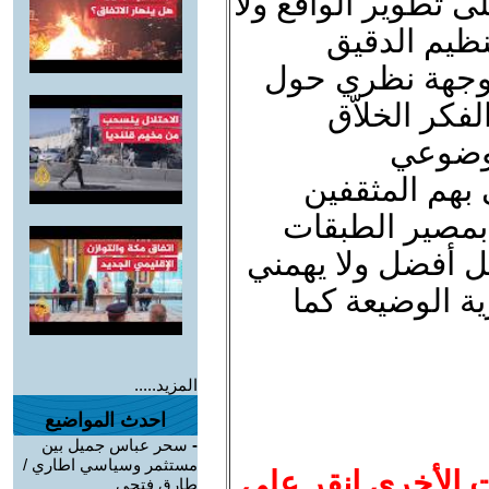
ى تطوير الواقع ولا
تنظيم الدقيق
ة وجهة نظري حول
فكر الخلاّق
موضوعي
 بهم المثقفين
بمصير الطبقات
ل أفضل ولا يهمني
ة الوضيعة كما
المزيد.....
احدث المواضيع
-
سحر عباس جميل بين
مستثمر وسياسي اطاري /
ت الأخرى انقر على
طارق فتحي