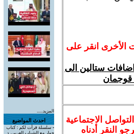
ت الأخرى انقر على
ضافات ستالين الى
المزيد.....
لتواصل الاجتماعية
احدث المواضيع
نرجو النقر أدناه
-
سلسلة قرأت لكم : كتاب
حوار مع الشباب العربي. د