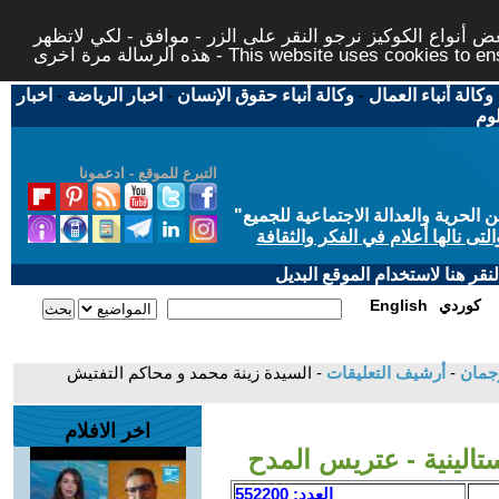
 أنواع الكوكيز نرجو النقر على الزر - موافق - لكي لاتظهر
This website uses cookies to ensure you ge
وكالة أنباء العمال
-
وكالة أنباء حقوق الإنسان
-
اخبار الرياضة
-
اخبار
لوم
التبرع للموقع - ادعمونا
حرية والعدالة الاجتماعية للجميع
"
تى نالها أعلام في الفكر والثقافة
قر هنا لاستخدام الموقع البديل
كوردي
English
-
أرشيف التعليقات
- السيدة زينة محمد و محاكم التفتيش
اخر الافلام
تالينية - عتريس المدح
العدد: 552200