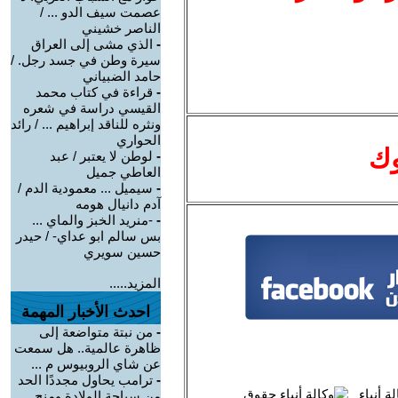
عصمت سيف الدو ... /
الناصر خشيني
-
الذي مشى إلى العراق
سيرة وطن في جسد رجل. /
حامد الضبياني
-
قراءة في كتاب محمد
القيسي دراسة في شعره
ونثره للناقد إبراهيم ... / رائد
الحواري
وك
-
لوطن لا يعتبر / عبد
العاطي جميل
-
سيميل ... معمودية الدم /
آدم دانيال هومه
-
-منريد الخبز والماي ...
بس سالم ابو عداي- / حيدر
حسين سويري
المزيد.....
احدث الأخبار المهمة
-
من نبتة متواضعة إلى
ظاهرة عالمية.. هل سمعت
عن شاي الروبيوس م ...
-
ترامب يحاول مجددًا الحد
من سياحة الولادة ومنح