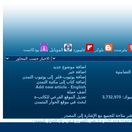
بنترست
بلوكر
فليبورد
الموبايل
بودكاست
اضافة موضوع جديد
التضامنية
اضافة خبر
إضافة يوتيوب-فلم إلى يوتيوب التمدن
إضافة كتاب إلى مكتبة التمدن
Add new article - English
أضف حملة
3,732,97
تعديل الموقع الفرعي للكاتب-ة
ابحث في موقع الحوار المتمدن
شر متاحة للجميع مع الإشارة إلى المصدر
ضاء هيئة الادارة لا تعبر بالضرورة عن رأي الحوار المتمدن