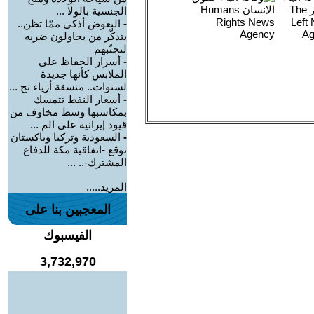
الجنسية بالولا ...
-
البعوض أذكى ممّا تظن..
يتذكّر من يحاولون ضربه
لتجنّبهم
-
أسرار الحفاظ على
الملابس كأنها جديدة
لسنوات.. منسقة أزياء تج ...
-
أسعار النفط تتمسك
بمكاسبها وسط مخاوف من
قيود إيرانية على الم ...
-
السعودية وتركيا وباكستان
توقع -اتفاقية مكة للدفاع
المشترك-.. ...
المزيد.....
المعجبين بنا على
الفيسبوك
3,732,970