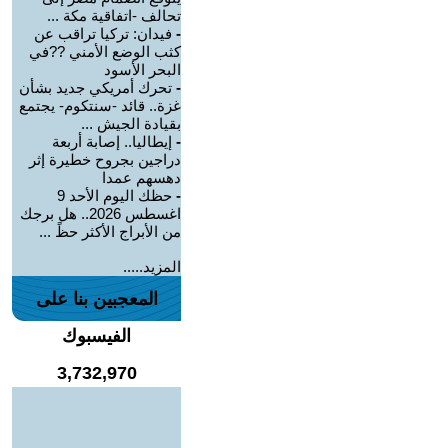
تحالف -اتفاقية مكة ...
-
فيدان: تركيا تراقب عن
كثب الوضع الأمني ??في
البحر الأسود
-
تحرك أمريكي جديد بشأن
غزة.. قائد -سنتكوم- يجتمع
بقيادة الجيش ...
-
إيطاليا.. إصابة أربعة
دراجين بجروح خطيرة إثر
دهسهم عمدا
-
حظك اليوم الأحد 9
اغسطس 2026.. هل برجك
من الأبراج الأكثر حظً ...
المزيد.....
المعجبين بنا على
الفيسبوك
3,732,970