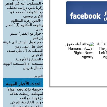
-
المسكوت عنه في قصص
زكريا تامر: دراسة تحليلية
مع الشواهد / محمد عبد
الكريم يوسف
-
-الدين زفرة المظلوم
وشهقة المكلوم-[1] / نصار
يحيى
-
حوار مع القمر / سينو
إبراهيم
-
مع تحول الهاتف الى غرفة
اخبار هل انتهى زمن
الفضائيات ؟ / علي سيف
الرعيني
-
الحضارة الأوروبية،
مسيحية أم لامسيحية الهوية
/ كمال غبريال
المزيد.....
احدث الأخبار المهمة
-
-يويفا- يؤكد دفعه أموالاً
لموظفة ارتبطت بعلاقة
مزعومة مع إنف ...
-
وزير الخارجية التركي
يتوقع انضمام مصر إلى