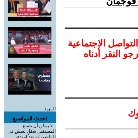
لتواصل الاجتماعية
نرجو النقر أدناه
المزيد.....
وك
احدث المواضيع
-
لا يمكن أن نصنع
المستقبل بعقلٍ يعيش في
الماضي / سعد اميدي