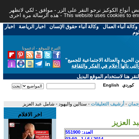
 أنواع الكوكيز نرجو النقر على الزر - موافق - لكي لاتظهر
This website uses cookies to ensure you ge
وكالة أنباء العمال
-
وكالة أنباء حقوق الإنسان
-
اخبار الرياضة
-
اخبار
لوم
التبرع للموقع - ادعمونا
حرية والعدالة الاجتماعية للجميع
"
تى نالها أعلام في الفكر والثقافة
قر هنا لاستخدام الموقع البديل
كوردي
English
-
أرشيف التعليقات
- ستالين واليهود - شامل عبد العزيز
اخر الافلام
د العزيز
العدد: 551900
2014 / 6 / 1 - 03:50