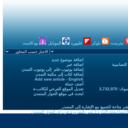
بنترست
بلوكر
فليبورد
الموبايل
بودكاست
اضافة موضوع جديد
التضامنية
اضافة خبر
إضافة يوتيوب-فلم إلى يوتيوب التمدن
إضافة كتاب إلى مكتبة التمدن
Add new article - English
أضف حملة
3,732,97
تعديل الموقع الفرعي للكاتب-ة
ابحث في موقع الحوار المتمدن
شر متاحة للجميع مع الإشارة إلى المصدر
ضاء هيئة الادارة لا تعبر بالضرورة عن رأي الحوار المتمدن