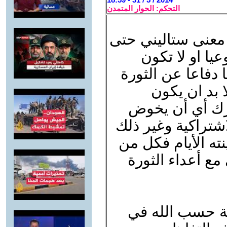
التحكم: الحوار المتمدن
ا معنى ستاليني حتى
يا او لا تكون
دفاعا عن الثورة
 بد ان يكون
يرك أي أن يخوض
شتراكية وغير ذلك
ينته الأيام فكل من
ع أعداء الثورة
لة حسب الله في