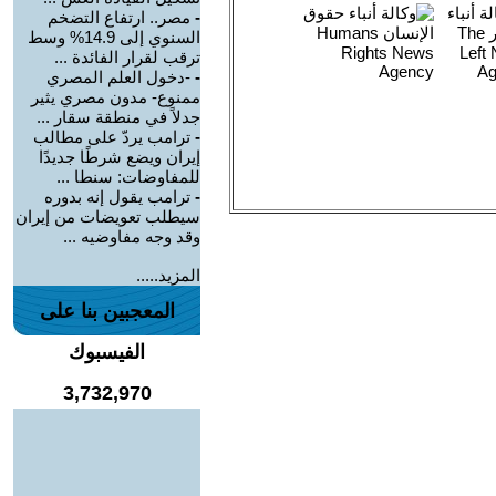
-
مصر.. ارتفاع التضخم
السنوي إلى 14.9% وسط
ترقب لقرار الفائدة ...
-
-دخول العلم المصري
ممنوع- مدون مصري يثير
جدلاً في منطقة سقار ...
-
ترامب يردّ على مطالب
إيران ويضع شرطًا جديدًا
للمفاوضات: سنطا ...
-
ترامب يقول إنه بدوره
سيطلب تعويضات من إيران
وقد وجه مفاوضيه ...
المزيد.....
المعجبين بنا على
الفيسبوك
3,732,970