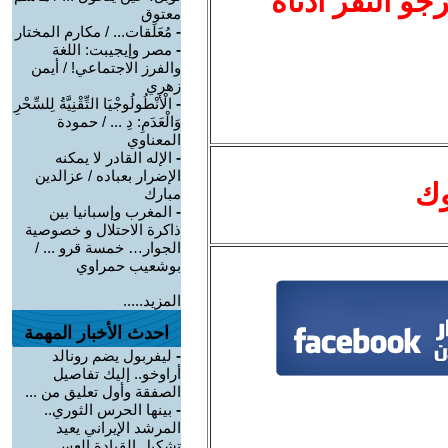
نرجو النقر أدناه
معتوق
-
مُعَلَقات... / مكارم المختار
-
مصر وإيجيبت: اللغة
والفرز الاجتماعي! / أيمن
زهري
-
الْأَنْطُولُوجْيَا التِّقْنِيَّةُ لِلسِّحْرِ
وَالْعَدَمِ: دِ ... / حمودة
المعناوي
-
الإله القادر لا يمكنه
الإضرار بعباده / عزالدين
وك
مبارك
-
المغرب وإسبانيا بين
ذاكرة الاحتلال و خصوصية
الجوار… خمسة قرو ... /
بوشعيب حمراوي
المزيد.....
احدث الأخبار المهمة
-
ليفربول يضم رونالد
أراوخو.. إليك تفاصيل
الصفقة وأول تعليق من ...
-
بينها الحرس الثوري..
المرشد الإيراني يعيد
تشكيل القيادة العس ...