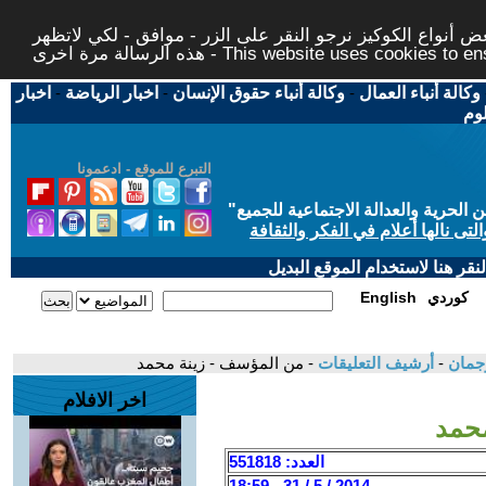
 أنواع الكوكيز نرجو النقر على الزر - موافق - لكي لاتظهر
This website uses cookies to ensure you ge
وكالة أنباء العمال
-
وكالة أنباء حقوق الإنسان
-
اخبار الرياضة
-
اخبار
لوم
التبرع للموقع - ادعمونا
حرية والعدالة الاجتماعية للجميع
"
تى نالها أعلام في الفكر والثقافة
قر هنا لاستخدام الموقع البديل
كوردي
English
-
أرشيف التعليقات
- من المؤسف - زينة محمد
اخر الافلام
حمد
العدد: 551818
2014 / 5 / 31 - 18:59