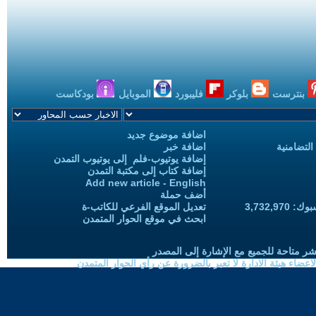
بنترست
بلوكر
فليبورد
الموبايل
بودكاست
اضافة موضوع جديد
التضامنية
اضافة خبر
إضافة يوتيوب-فلم إلى يوتيوب التمدن
إضافة كتاب إلى مكتبة التمدن
Add new article - English
أضف حملة
3,732,97
تعديل الموقع الفرعي للكاتب-ة
ابحث في موقع الحوار المتمدن
شر متاحة للجميع مع الإشارة إلى المصدر
ضاء هيئة الادارة لا تعبر بالضرورة عن رأي الحوار المتمدن