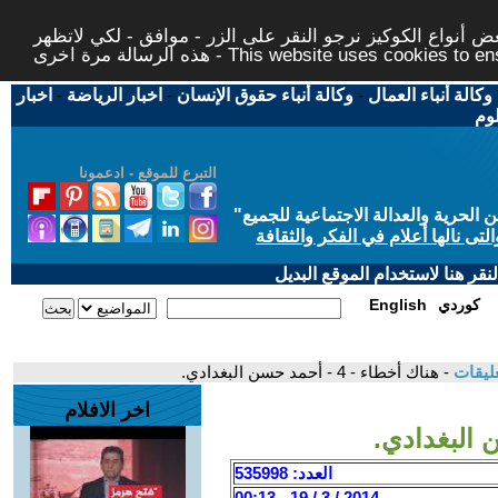
 أنواع الكوكيز نرجو النقر على الزر - موافق - لكي لاتظهر
This website uses cookies to ensure you ge
وكالة أنباء العمال
-
وكالة أنباء حقوق الإنسان
-
اخبار الرياضة
-
اخبار
لوم
التبرع للموقع - ادعمونا
حرية والعدالة الاجتماعية للجميع
"
تى نالها أعلام في الفكر والثقافة
قر هنا لاستخدام الموقع البديل
كوردي
English
ليقات
- هناك أخطاء - 4 - أحمد حسن البغدادي.
اخر الافلام
العدد: 535998
2014 / 3 / 19 - 00:13