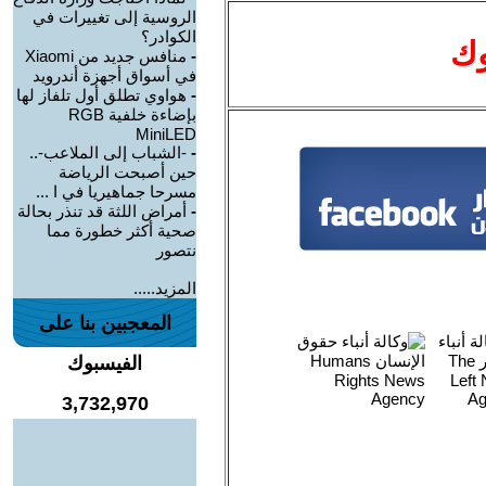
الروسية إلى تغييرات في
الكوادر؟
وك
-
منافس جديد من Xiaomi
في أسواق أجهزة أندرويد
-
هواوي تطلق أول تلفاز لها
بإضاءة خلفية RGB
MiniLED
-
-الشباب إلى الملاعب-..
حين أصبحت الرياضة
مسرحا جماهيريا في ا ...
-
أمراض اللثة قد تنذر بحالة
صحية أكثر خطورة مما
نتصور
المزيد.....
المعجبين بنا على
الفيسبوك
3,732,970