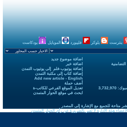
بنترست
بلوكر
فليبورد
الموبايل
بودكاست
اضافة موضوع جديد
التضامنية
اضافة خبر
إضافة يوتيوب-فلم إلى يوتيوب التمدن
إضافة كتاب إلى مكتبة التمدن
Add new article - English
أضف حملة
3,732,97
تعديل الموقع الفرعي للكاتب-ة
ابحث في موقع الحوار المتمدن
شر متاحة للجميع مع الإشارة إلى المصدر
ضاء هيئة الادارة لا تعبر بالضرورة عن رأي الحوار المتمدن