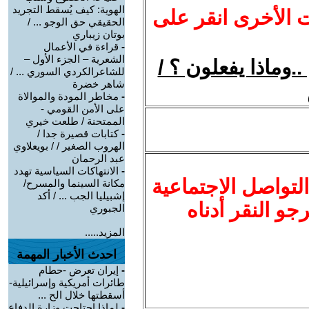
الهوية: كيف يُسقط التجريد
ت الأخرى انقر على
الحقيقي حق الوجو ... /
بوتان زيباري
-
قراءة في الأعمال
الشعرية – الجزء الأول –
.وماذا يفعلون ؟ /
للشاعرالكردي السوري ... /
شاهر خضرة
-
مخاطر المودة والموالاة
على الأمن القومي -
الممتحنة / طلعت خيري
-
كتابات قصيرة جدا /
الهروب الصغير / / بويعلاوي
عبد الرحمان
-
الانتهاكات السياسية تهدد
لتواصل الاجتماعية
مكانة السينما والمسرح/
إشبيليا الجب ... / أكد
نرجو النقر أدناه
الجبوري
المزيد.....
احدث الأخبار المهمة
-
إيران تعرض -حطام
طائرات أمريكية وإسرائيلية-
أسقطتها خلال الح ...
-
لماذا احتاجت وزارة الدفاع