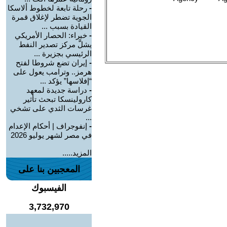
-
رحلة تابعة لخطوط ألاسكا
الجوية تضطر لإغلاق قمرة
القيادة بسبب ...
-
خبراء: الحصار الأمريكي
يشلَّ مركز تصدير النفط
الرئيسي بجزيرة ...
-
إيران تضع شروطا لفتح
هرمز.. وترامب يعول على
“إفلاسها” يؤكد ...
-
دراسة جديدة لمعهد
كارولينسكا تبحث تأثير
غرسات الثدي على تشخي
...
-
إنفوجراف | أحكام الإعدام
في مصر لشهر يوليو 2026
المزيد.....
المعجبين بنا على
الفيسبوك
3,732,970