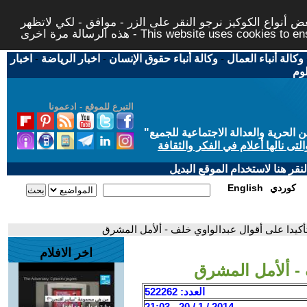
 أنواع الكوكيز نرجو النقر على الزر - موافق - لكي لاتظهر
This website uses cookies to ensure you ge
وكالة أنباء العمال
-
وكالة أنباء حقوق الإنسان
-
اخبار الرياضة
-
اخبار
لوم
التبرع للموقع - ادعمونا
حرية والعدالة الاجتماعية للجميع
"
تى نالها أعلام في الفكر والثقافة
قر هنا لاستخدام الموقع البديل
كوردي
English
تأكيدا على أقوال عبدالواوي خلف - ألأمل المشرق
اخر الافلام
 - ألأمل المشرق
العدد: 522262
2014 / 1 / 20 - 21:03