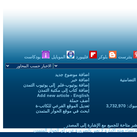
بنترست
بلوكر
فليبورد
الموبايل
بودكاست
اضافة موضوع جديد
التضامنية
اضافة خبر
إضافة يوتيوب-فلم إلى يوتيوب التمدن
إضافة كتاب إلى مكتبة التمدن
Add new article - English
أضف حملة
3,732,97
تعديل الموقع الفرعي للكاتب-ة
ابحث في موقع الحوار المتمدن
شر متاحة للجميع مع الإشارة إلى المصدر
ضاء هيئة الادارة لا تعبر بالضرورة عن رأي الحوار المتمدن