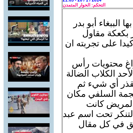
التحكم: الحوار المتمدن
ا الببغاء أبو بدر
ر بكعكة مقاول
كيدا على تجربته ان
راغ محتويات رأس
د الكلاب الضالة
قذر أي شيء ثم
جمة السلفي مكان
المريض كانت
التنكر تحت اسم عبد
يق في كل مقال