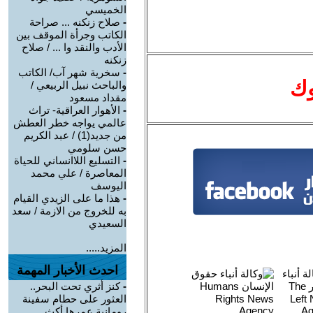
الخميسي
-
صلاح زنكنه ... صراحة
الكاتب وجرأة الموقف بين
الأدب والنقد وا ... / صلاح
زنكنه
-
سخرية شهر آب/ الكاتب
وك
والباحث نبيل الربيعي /
مقداد مسعود
-
الأهوار العراقية- تراث
عالمي يواجه خطر العطش
من جديد(1) / عبد الكريم
حسن سلومي
-
التسليع اللاانساني للحياة
المعاصرة / علي محمد
اليوسف
-
هذا ما على الزيدي القيام
به للخروج من الازمة / سعد
السعيدي
المزيد.....
احدث الأخبار المهمة
-
كنز أثري تحت البحر..
العثور على حطام سفينة
رومانية عمرها أكث ...