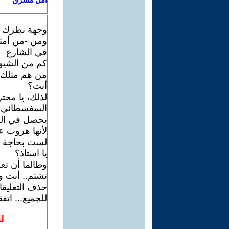
وجهة نظرك ان
ومن -من أمثا
في الشارع
كم من الشيوخ
من هم مثلك؟ 
أنت؟
لذلك، يا محت
السفسطائي عن
يحصل في الوا
لأنها هروب عن
لست بحاجة للر
يا استاذ؟
وطالما أن تع
تشتم.. أنت و
حذف التعليقا
للجميع... اتف
ل