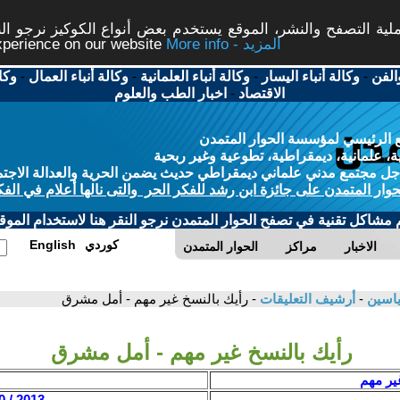
ة التصفح والنشر، الموقع يستخدم بعض أنواع الكوكيز نرجو النق
More info - المزيد
experience on our website
الفن
-
وكالة أنباء اليسار
-
وكالة أنباء العلمانية
-
وكالة أنباء العمال
-
وكا
الاقتصاد
-
اخبار الطب والعلوم
 الرئيسي لمؤسسة الحوار المتمدن
، علمانية، ديمقراطية، تطوعية وغير ربحية
ل مجتمع مدني علماني ديمقراطي حديث يضمن الحرية والعدالة الاجتم
حوار المتمدن على جائزة ابن رشد للفكر الحر والتى نالها أعلام في الفك
م مشاكل تقنية في تصفح الحوار المتمدن نرجو النقر هنا لاستخدام الموقع
كوردي
English
الاخبار
مراكز
الحوار المتمدن
 ياسين
-
أرشيف التعليقات
- رأيك بالنسخ غير مهم - أمل مشرق
رأيك بالنسخ غير مهم - أمل مشرق
ير مهم
2013 / 10 / 10 - 23:07