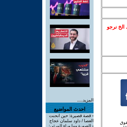
.. الخ نرجو
المزيد.....
احدث المواضيع
-
قصة قصيرة: حين انحنت
العصا / داود سلمان عجاج
-
الصورة وما وراء المرئي: