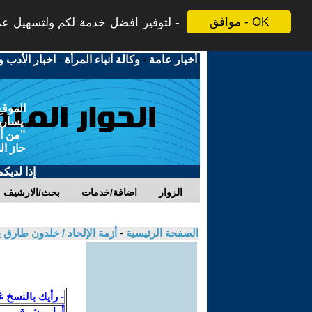
موافق - OK
لتوفير افضل خدمة لكم ولتسهيل عملي
أخبار عامة
-
وكالة أنباء المرأة
-
اخبار الأدب و
الموقع
يسارية
"من أج
حاز ال
إذا لديك
الزوار
اضافة/خدمات
بحث/الارشيف
الصفحة الرئيسية
-
أزمة الإلحاد / خلدون طارق
- رأيك بالنسخ غ
أمل مشرق