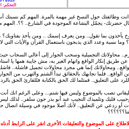
التحكم: ا
ت وطائفتك حول النسخ غير مهمة بالمرة. المهم كم نسبتك أن
ل حضرتك- يجمّل البشاعة الموجودة في الشارع.. ؟؟. المهم م
 يأخذون بما تقول.. ومن يعرف إسمك .. ومن يأخذ بفتاويك؟ 
وما نسبة وعدد الذي يذبحون باستعمال القرآن والأيات التي لا 
رم.. محاولاتك التجميلية وسحب الحوار إلى أعالي السحاب حيث 
 طريق إنكار الواقع واتهام الغير به، مش جايبة همها يا استاذ.
قع.. ومحاولاتك إنما هي مجرد محاولات تجميل فاشلة.. فاشلة.
 الواقع.. فلما نجابهك بالحقائق تبدأ الشتم والتهرب من الحوار
د على التعليق.. فمثلما لك الحق بالكتابة فللقارئ الحق بالرد.
ليقاتي تصب بالموضوع وليس فيها شتم... وعلى الرغم انك أنت 
حبيب قلبك وتلميذك النجيب عبد أبو بدر جون سلفر.. لذلك ل
ت أو ردعي عن التعليق.. لأنك أصلا موجود في وسيلة اتصال ح
قنا؟؟؟؟؟؟
لاطلاع على الموضوع والتعليقات الأخرى انقر على الرابط أدناه: