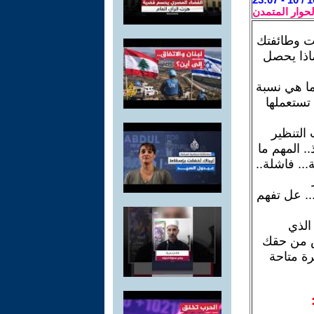
لحوار المتمدن
ت وطائفتك
اذا يحصل
ما هي نسبة
تستعملها
التنظير
. المهم ما
.. فاشلة..
.. عل تفهم
الذي
يس من حقك
رة متاحة