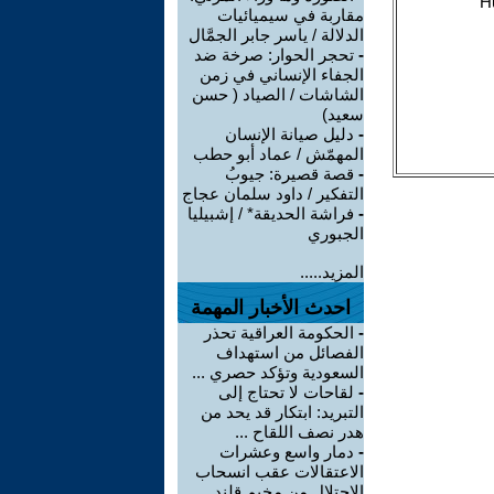
مقاربة في سيميائيات
الدلالة / ياسر جابر الجمَّال
-
تحجر الحوار: صرخة ضد
الجفاء الإنساني في زمن
الشاشات / الصياد ‏( حسن
سعيد‏)
-
دليل صيانة الإنسان
المهمّش / عماد أبو حطب
-
قصة قصيرة: جيوبُ
التفكير / داود سلمان عجاج
-
فراشة الحديقة* / إشبيليا
الجبوري
المزيد.....
احدث الأخبار المهمة
-
الحكومة العراقية تحذر
الفصائل من استهداف
السعودية وتؤكد حصري ...
-
لقاحات لا تحتاج إلى
التبريد: ابتكار قد يحد من
هدر نصف اللقاح ...
-
دمار واسع وعشرات
الاعتقالات عقب انسحاب
الاحتلال من مخيم قلند ...