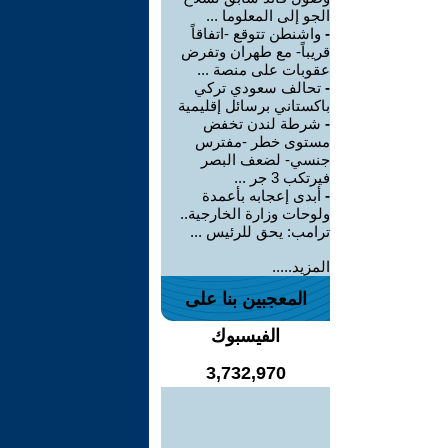
الجو إلى المعلوما ...
-
واشنطن تتوقع -اتفاقاً
قريباً- مع طهران وتفرض
عقوبات على منصة ...
-
تحالف سعودي تركي
باكستاني برسائل إقليمية
-
شرطة لندن تخفض
مستوى خطر -مفترس
جنسي- لضعف البصر
فيرتكب 3 جر ...
-
أبدى إعجابه بأعمدة
ولوحات وزارة الخارجية..
ترامب: يحق للرئيس ...
المزيد.....
المعجبين بنا على
الفيسبوك
3,732,970