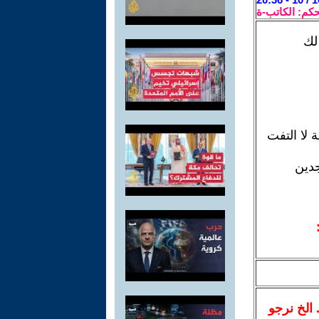
حكم: الكاتب-ة
لك
 لا التفت
جدين
.. الخ نرجو