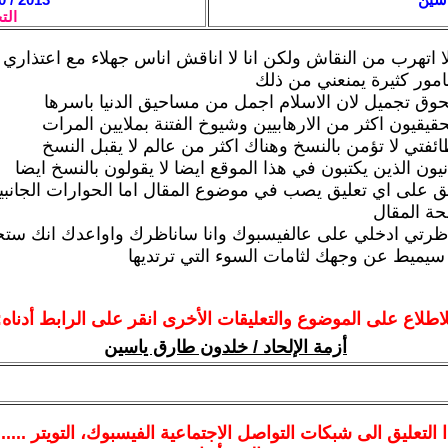
الت
لا اتهرب من النقاش ولكن انا لا اناقش اناس جهلاء مع اعتذاري 
مور كثيرة يمنعني من ذلك
ق تجميل لان الاسلام اجمل من مساحيق الدنيا باسرها
قيقيون اكثر من الارهابيين وشيوخ الفتنة بملايين المرات
ائفتي لا تؤمن بالنسخ وهناك اكثر من عالم لا يقبل النسخ
يون الذين يكتبون في هذا الموقع ايضا لا يقولون بالنسخ ايضا
لق على اي تعليق يصب في موضوع المقال اما الحوارات الجانبية
حة المقال
اظرتي ادخلي على عالفيسبوك وانا ساناظرك واواعدك انك ست
 سيميط عن وجهك لثامات السوء التي ترتديها
لاطلاع على الموضوع والتعليقات الأخرى انقر على الرابط أدناه:
أزمة الإلحاد / خلدون طارق ياسين
ا
التعليق الى شبكات التواصل الاجتماعية الفيسبوك
، التويتر ....