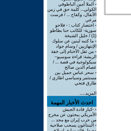
-
الملا أمين الباطوفي
الكولي... كلمة حق في زمن
الأنفال، وكفاح ... / فرست
مرعي
-
اختصار كتاب : - فلاحو
سورية- للكاتب حنا بطاطو
(1) / خليل الشيخة
-
ما كتبه لينين عن سلوك
الإنتهازيين / وسام جواد
-
من ثقل الأختام إلى خفة
الريشة: قراءة سوسيو–
سيكولوجية في قصة ... /
عصام الدين صالح
-
سحر عباس جميل بين
مستثمر وسياسي اطاري /
طارق فتحي
المزيد.....
احدث الأخبار المهمة
-
-كبار قادة الجيش
الأمريكي يبحثون عن مخرج
من حرب إيران مع محد ...
-
البنتاغون يسحب صلاحية
وصول قائد سابق لسلاح