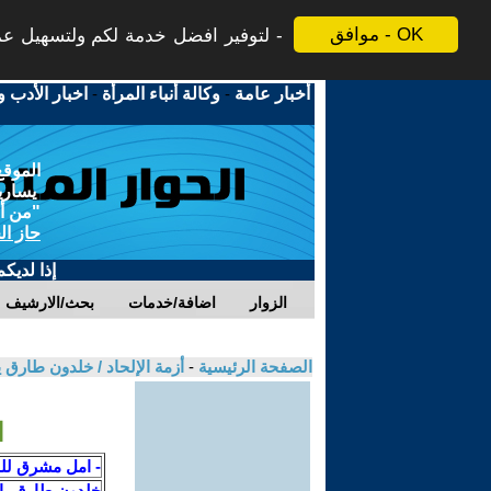
موافق - OK
لتوفير افضل خدمة لكم ولتسهيل عملي
أخبار عامة
-
وكالة أنباء المرأة
-
اخبار الأدب و
الموقع
يسارية
"من أج
حاز ال
إذا لديك
الزوار
اضافة/خدمات
بحث/الارشيف
الصفحة الرئيسية
-
أزمة الإلحاد / خلدون طارق
ا
- امل مشرق للم
خلدون طارق ي