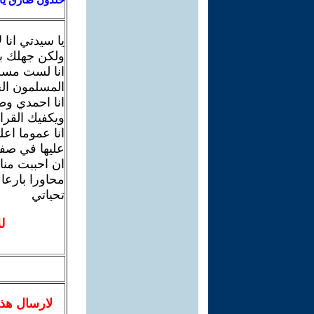
يا سيدتي انا 
ولكن جهلك با
انا لست مسحو
المسلمون الح
انا احمدي وط
ويكفيك القران
انا عموما اع
عليها في صف
ان احببت من
محاورا بارعا
تحياتي
ل
لا
رسال
هذ