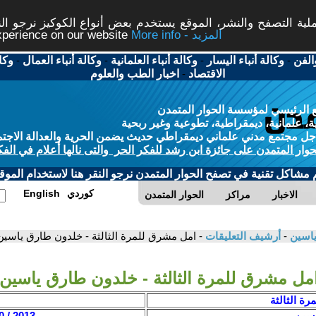
ة التصفح والنشر، الموقع يستخدم بعض أنواع الكوكيز نرجو النق
More info - المزيد
experience on our website
الفن
-
وكالة أنباء اليسار
-
وكالة أنباء العلمانية
-
وكالة أنباء العمال
-
وكا
الاقتصاد
-
اخبار الطب والعلوم
 الرئيسي لمؤسسة الحوار المتمدن
، علمانية، ديمقراطية، تطوعية وغير ربحية
ل مجتمع مدني علماني ديمقراطي حديث يضمن الحرية والعدالة الاجتم
حوار المتمدن على جائزة ابن رشد للفكر الحر والتى نالها أعلام في الفك
م مشاكل تقنية في تصفح الحوار المتمدن نرجو النقر هنا لاستخدام الموقع
كوردي
English
الاخبار
مراكز
الحوار المتمدن
 ياسين
-
أرشيف التعليقات
- امل مشرق للمرة الثالثة - خلدون طارق ياسين
مل مشرق للمرة الثالثة - خلدون طارق ياسين
رة الثالثة
اسين
2013 / 10 / 10 - 20:36