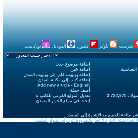
بنترست
بلوكر
فليبورد
الموبايل
بودكاست
اضافة موضوع جديد
التضامنية
اضافة خبر
إضافة يوتيوب-فلم إلى يوتيوب التمدن
إضافة كتاب إلى مكتبة التمدن
Add new article - English
أضف حملة
3,732,97
تعديل الموقع الفرعي للكاتب-ة
ابحث في موقع الحوار المتمدن
شر متاحة للجميع مع الإشارة إلى المصدر
ضاء هيئة الادارة لا تعبر بالضرورة عن رأي الحوار المتمدن