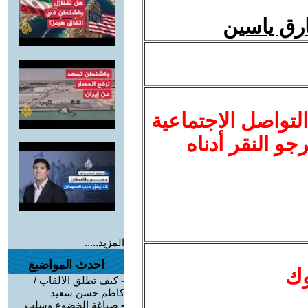
ارق ياسين
لتواصل الاجتماعية
نرجو النقر أدناه
المزيد.....
احدث المواضيع
وك
-
كيف تطلق الالقاب /
كاظم حسن سعيد
-
صياغة الخضوع وسلب