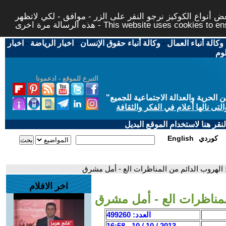
 أنواع الكوكيز نرجو النقر على الزر - موافق - لكي لاتظهر
This website uses cookies to ensure you ge
وكالة أنباء العمال
-
وكالة أنباء حقوق الإنسان
-
اخبار الرياضة
-
اخبار
لوم
التبرع للموقع - ادعمونا
حرية والعدالة الاجتماعية للجميع
"
تى نالها أعلام في الفكر والثقافة
قر هنا لاستخدام الموقع البديل
كوردي
English
 الهروب الدائم من المناظرات الع - أمل مشرق
اخر الافلام
لمناظرات الع - أمل مشرق
العدد: 499260
2013 / 10 / 10 - 16:58