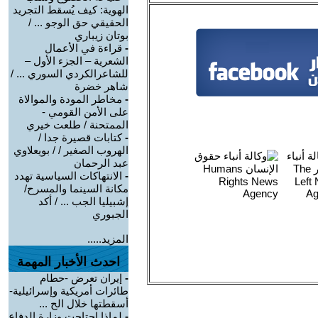
الهوية: كيف يُسقط التجريد
الحقيقي حق الوجو ... /
بوتان زيباري
-
قراءة في الأعمال
الشعرية – الجزء الأول –
للشاعرالكردي السوري ... /
شاهر خضرة
-
مخاطر المودة والموالاة
على الأمن القومي -
الممتحنة / طلعت خيري
-
كتابات قصيرة جدا /
الهروب الصغير / / بويعلاوي
عبد الرحمان
-
الانتهاكات السياسية تهدد
مكانة السينما والمسرح/
إشبيليا الجب ... / أكد
الجبوري
المزيد.....
احدث الأخبار المهمة
-
إيران تعرض -حطام
طائرات أمريكية وإسرائيلية-
أسقطتها خلال الح ...
-
لماذا احتاجت وزارة الدفاع