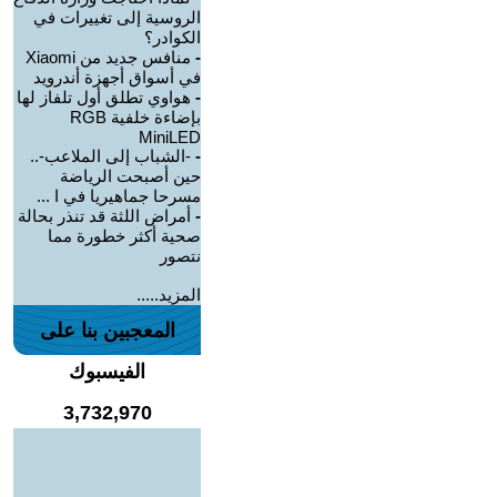
الروسية إلى تغييرات في
الكوادر؟
-
منافس جديد من Xiaomi
في أسواق أجهزة أندرويد
-
هواوي تطلق أول تلفاز لها
بإضاءة خلفية RGB
MiniLED
-
-الشباب إلى الملاعب-..
حين أصبحت الرياضة
مسرحا جماهيريا في ا ...
-
أمراض اللثة قد تنذر بحالة
صحية أكثر خطورة مما
نتصور
المزيد.....
المعجبين بنا على
الفيسبوك
3,732,970