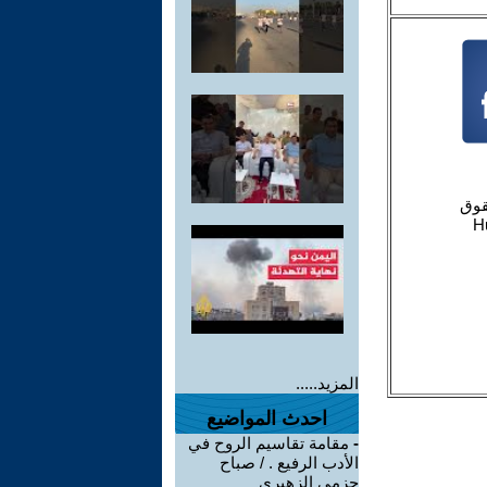
المزيد.....
احدث المواضيع
-
مقامة تقاسيم الروح في
الأدب الرفيع . / صباح
حزمي الزهيري