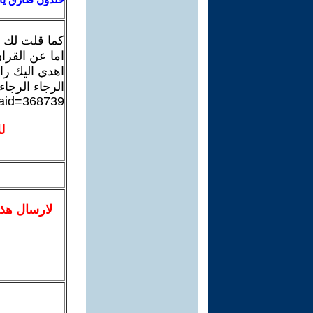
كما قلت لك ا
اما عن القرا
اهدي اليك را
الرجاء الرجاء
?aid=368739
ل
لا
رسال
هذ