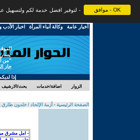
موافق - OK
لتوفير افضل خدمة لكم ولتسهيل عملي
أخبار عامة
-
وكالة أنباء المرأة
-
اخبار الأدب و
الموقع
يسارية
"من أج
حاز ال
إذا لديك
الزوار
اضافة/خدمات
بحث/الارشيف
الصفحة الرئيسية
-
أزمة الإلحاد / خلدون طارق
- امل مشرق مر
خلدون طارق ي