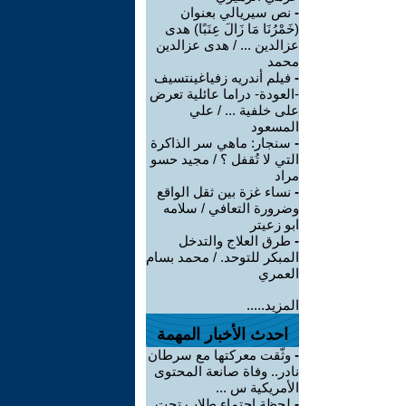
-
نص سيريالي بعنوان
(خَمْرُنَا مَا زَالَ عِنَبًا) هدى
عزالدين ... / هدى عزالدين
محمد
-
فيلم أندريه زفياغينتسيف
-العودة- دراما عائلية تعرض
على خلفية ... / علي
المسعود
-
سنجار: ماهي سر الذاكرة
التي لا تُقفل ؟ / مجيد حسو
مراد
-
نساء غزة بين ثقل الواقع
وضرورة التعافي / سلامه
ابو زعيتر
-
طرق العلاج والتدخل
المبكر للتوحد. / محمد بسام
العمري
المزيد.....
احدث الأخبار المهمة
-
وثّقت معركتها مع سرطان
نادر.. وفاة صانعة المحتوى
الأمريكية س ...
-
لحظة احتماء طلاب تحت