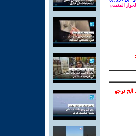
لحوار المتمدن
.. الخ نرجو