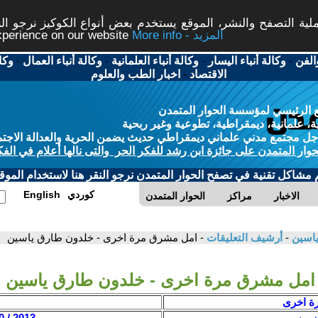
ة التصفح والنشر، الموقع يستخدم بعض أنواع الكوكيز نرجو النق
More info - المزيد
experience on our website
الفن
-
وكالة أنباء اليسار
-
وكالة أنباء العلمانية
-
وكالة أنباء العمال
-
وكا
الاقتصاد
-
اخبار الطب والعلوم
 الرئيسي لمؤسسة الحوار المتمدن
، علمانية، ديمقراطية، تطوعية وغير ربحية
ل مجتمع مدني علماني ديمقراطي حديث يضمن الحرية والعدالة الاجتم
حوار المتمدن على جائزة ابن رشد للفكر الحر والتى نالها أعلام في الفك
م مشاكل تقنية في تصفح الحوار المتمدن نرجو النقر هنا لاستخدام الموقع
كوردي
English
الاخبار
مراكز
الحوار المتمدن
 ياسين
-
أرشيف التعليقات
- امل مشرق مرة اخرى - خلدون طارق ياسين
امل مشرق مرة اخرى - خلدون طارق ياسين
ة اخرى
اسين
2013 / 10 / 10 - 07:33