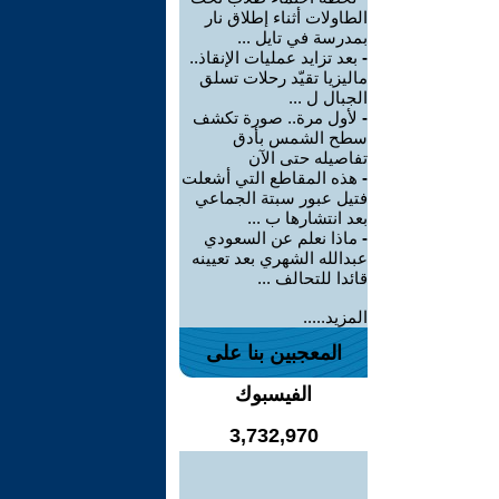
الطاولات أثناء إطلاق نار
بمدرسة في تايل ...
-
بعد تزايد عمليات الإنقاذ..
ماليزيا تقيّد رحلات تسلق
الجبال ل ...
-
لأول مرة.. صورة تكشف
سطح الشمس بأدق
تفاصيله حتى الآن
-
هذه المقاطع التي أشعلت
فتيل عبور سبتة الجماعي
بعد انتشارها ب ...
-
ماذا نعلم عن السعودي
عبدالله الشهري بعد تعيينه
قائدا للتحالف ...
المزيد.....
المعجبين بنا على
الفيسبوك
3,732,970