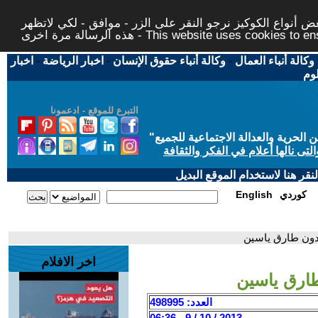
 أنواع الكوكيز نرجو النقر على الزر - موافق - لكي لاتظهر
This website uses cookies to ensure you ge
وكالة أنباء العمال
-
وكالة أنباء حقوق الإنسان
-
اخبار الرياضة
-
اخبار
لوم
التبرع للموقع - ادعمونا
حرية والعدالة الاجتماعية للجميع
"
تى نالها أعلام في الفكر والثقافة
قر هنا لاستخدام الموقع البديل
كوردي
English
اخر الافلام
العدد: 498995
2013 / 10 / 9 - 06:36