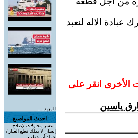
ره من اجل قطعة
عبادة الاله لنعبد
ت الأخرى انقر على
ارق ياسين
المزيد.....
احدث المواضيع
-
عشر محاولات لإصلاح
إنسان لا يملك قطع الغيار /
عماد أبو حطب