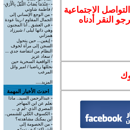
-
-عِنْدَمَا يُصَابُ اللَّيْلُ بِالْأَرَقِ-
لتواصل الاجتماعية
/ فاطمة شاوتي
-
من الوجع الإنساني إلى
نرجو النقر أدناه
الجمال المقاوم / ريتا عودة
-
في العشق , أنا المجنون
وهي ذاتها ليلى / شيرزاد
همزاني
-
إيفين... حين يتحول
السجن إلى مرآة لخوف
النظام من انتفاضة جدي ...
/ سعاد عزيز
-
الواقعية السحرية حين
نحللها رياضيا / امير وائل
المرعب
وك
المزيد.....
احدث الأخبار المهمة
-
عبدالرحمن السيد.. ماذا
نعلم عن ابن المهاجر
المصري الذي -لم ي ...
-
الكسوف الكلي للشمس..
أين يمكنك مشاهدته؟
-
من الخصومة إلى
الشراكة: كيف توسّع