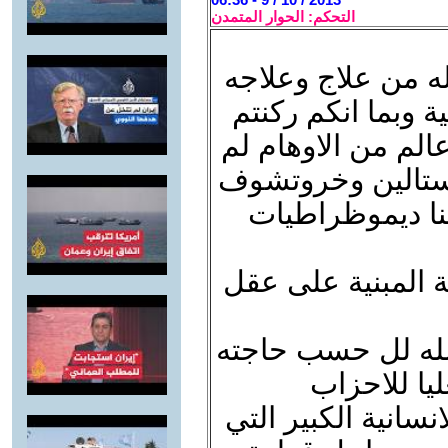
التحكم: الحوار المتمدن
ه من علاج وعلاجه
 وبما انكم ركنتم
لم من الاوهام لم
 وستالين وخروتشوف
لنا ديموظراطيات
ة المبنية على عقل
له لل حسب حاجته
ليا للاحزاب
نسانية الكبير التي