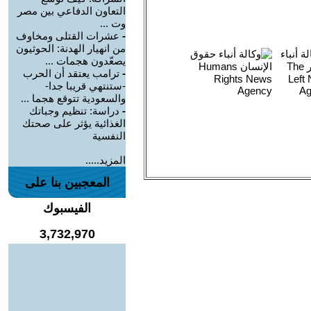
التعاون الدفاعي بين مصر
وت ...
-
عشرات القتلى ومخاوف
من انهيار الهدنة: الحوثيون
يصعّدون هجمات ...
-
ترامب يعتقد أن الحرب
-ستنتهي قريبا جدا-
والسعودية تتوقع هجما ...
-
دراسة: تنظيم وجباتك
الغذائية يؤثر على صحتك
النفسية
المزيد.....
المعجبين بنا على
الفيسبوك
3,732,970