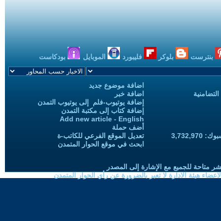
بنترست
بلوكر
فليبورد
الموبايل
بودكاست
اضافة موضوع جديد
التضامنية
اضافة خبر
إضافة يوتيوب-فلم إلى يوتيوب التمدن
إضافة كتاب إلى مكتبة التمدن
Add new article - English
أضف حملة
3,732,97
تعديل الموقع الفرعي للكاتب-ة
ابحث في موقع الحوار المتمدن
شر متاحة للجميع مع الإشارة إلى المصدر
ضاء هيئة الادارة لا تعبر بالضرورة عن رأي الحوار المتمدن