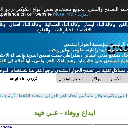
ة التصفح والنشر، الموقع يستخدم بعض أنواع الكوكيز نرجو النق
More info - المزيد
experience on our website
الفن
-
وكالة أنباء اليسار
-
وكالة أنباء العلمانية
-
وكالة أنباء العمال
-
وكا
الاقتصاد
-
اخبار الطب والعلوم
 الرئيسي لمؤسسة الحوار المتمدن
، علمانية، ديمقراطية، تطوعية وغير ربحية
ل مجتمع مدني علماني ديمقراطي حديث يضمن الحرية والعدالة الاجتم
حوار المتمدن على جائزة ابن رشد للفكر الحر والتى نالها أعلام في الفك
م مشاكل تقنية في تصفح الحوار المتمدن نرجو النقر هنا لاستخدام الموقع
كوردي
English
الاخبار
مراكز
الحوار المتمدن
الدين ولائي سيظل علماً من أعلام الفن العراقي / محمد الكحط
-
أرشيف ا
ابداع ووفاء - علي فهد
2009 / 9 / 26 - 21:18