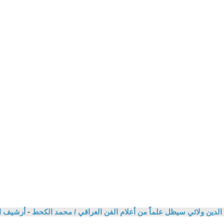
الدين ولائي سيظل علماً من أعلام الفن العراقي / محمد الكحط
-
أرشيف ا