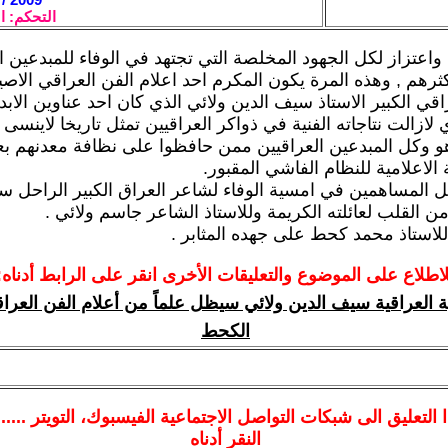
التحكم: ا
 واعتزاز لكل الجهود المخلصة التي تجتهد في الوفاء للمبدعين ا
كثرهم , وهذه المرة يكون المكرم احد اعلام الفن العراقي الاصي
قي الكبير الاستاذ سيف الدين ولائي الذي كان احد عناوين الابد
لازالت نتاجاته الفنية في ذواكر العراقيين تمثل تاريخا لاينسى
 وكل المبدعين العراقيين ممن حافظوا على نظافة معدنهم بع
 الاعلامية للنظام الفاشي المقبور.
ل المساهمين في امسية الوفاء لشاعر العراق الكبير الراحل س
من القلب لعائلته الكريمة وللاستاذ الشاعر جاسم ولائي .
استاذ محمد كحط على جهده المثابر .
لاطلاع على الموضوع والتعليقات الأخرى انقر على الرابط أدناه:
ة العراقية سيف الدين ولائي سيظل علماً من أعلام الفن العرا
الكحط
ا
التعليق الى شبكات التواصل الاجتماعية الفيسبوك
، التويتر ....
النقر أدناه