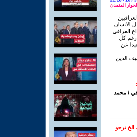
لحوار المتمدن
لعراقيين
ل الانسان
اع العراقي
 رغم كل
يدا عن
يف الدين
قي / محمد
.. الخ نرجو