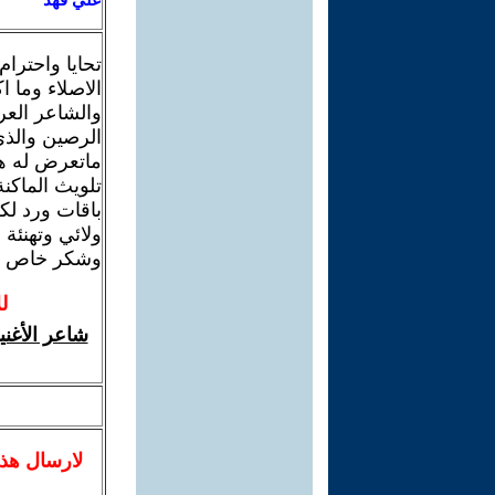
تحايا واحترام
الاصلاء وما ا
والشاعر العرا
الرصين والذي 
ماتعرض له هو
تلويث الماكنة
باقات ورد لك
ولائي وتهنئة 
وشكر خاص لل
ل
شاعر الأغني
لا
رسال
هذ