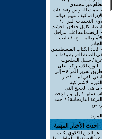
نظام مير محمدي
-
صمت الحواس وفضاءات
الإدراك: كيف نفهم عوالم
ذوي التحديات الفر ... /
انتصار كامل جفلان الخشت
-
الرقسماليه أعلى مراحل
الأمبرياليه... ج١١ / ليث
الجادر
-
اتّحاد الكتاب الفلسطينيين
في الضفة الغربية وقطاع
غزة / جميل السلحوت
-
الثورة الاشتراكية على
طريق تحرير المرأة – إلى
ابنتي التي لم ... / تيار
الثورة الاشتراكية
-
ما هي الحجج التي
استعملها كارل بوبر لدحض
النزعة التاريخانية؟ / أحمد
رباص
المزيد.....
احدث الأخبار المهمة
-
عز الدين الكلاوي يكتب:
رغم الاستقبال الحافل.. هل