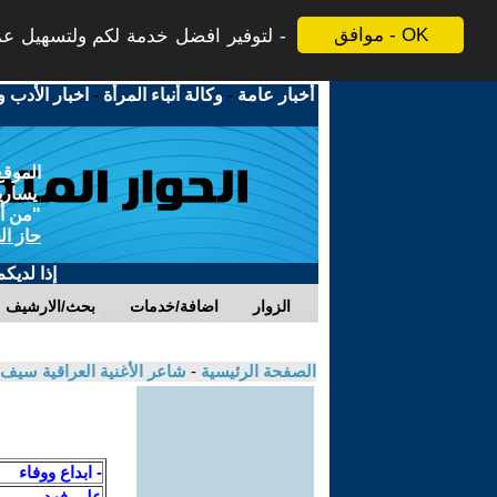
موافق - OK
لتوفير افضل خدمة لكم ولتسهيل عملي
أخبار عامة
-
وكالة أنباء المرأة
-
اخبار الأدب و
الموقع
يسارية
"من أج
حاز ال
إذا لديك
الزوار
اضافة/خدمات
بحث/الارشيف
الصفحة الرئيسية
-
شاعر الأغنية العراقية سيف 
- ابداع ووفاء
علي فهد