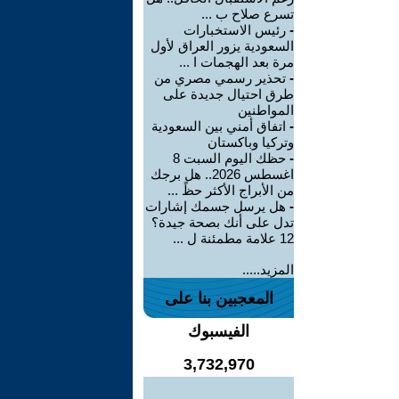
تسرع صلاح ب ...
-
رئيس الاستخبارات
السعودية يزور العراق لأول
مرة بعد الهجمات ا ...
-
تحذير رسمي مصري من
طرق احتيال جديدة على
المواطنين
-
اتفاق أمني بين السعودية
وتركيا وباكستان
-
حظك اليوم السبت 8
اغسطس 2026.. هل برجك
من الأبراج الأكثر حظً ...
-
هل يرسل جسمك إشارات
تدل على أنك بصحة جيدة؟
12 علامة مطمئنة ل ...
المزيد.....
المعجبين بنا على
الفيسبوك
3,732,970