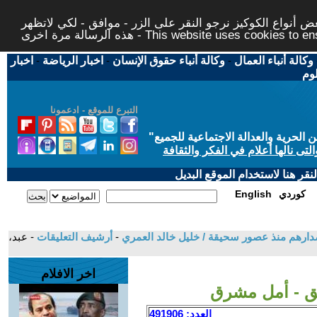
 أنواع الكوكيز نرجو النقر على الزر - موافق - لكي لاتظهر
This website uses cookies to ensure you ge
وكالة أنباء العمال
-
وكالة أنباء حقوق الإنسان
-
اخبار الرياضة
-
اخبار
لوم
التبرع للموقع - ادعمونا
حرية والعدالة الاجتماعية للجميع
"
تى نالها أعلام في الفكر والثقافة
قر هنا لاستخدام الموقع البديل
كوردي
English
اصدارهم منذ عصور سحيقة / خليل خالد العمري
-
أرشيف التعليقات
- عبد،
اخر الافلام
ق - أمل مشرق
العدد: 491906