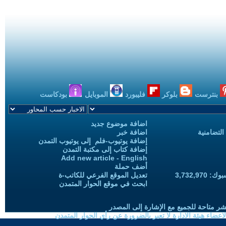
بنترست
بلوكر
فليبورد
الموبايل
بودكاست
اضافة موضوع جديد
التضامنية
اضافة خبر
إضافة يوتيوب-فلم إلى يوتيوب التمدن
إضافة كتاب إلى مكتبة التمدن
Add new article - English
أضف حملة
3,732,97
تعديل الموقع الفرعي للكاتب-ة
ابحث في موقع الحوار المتمدن
شر متاحة للجميع مع الإشارة إلى المصدر
ضاء هيئة الادارة لا تعبر بالضرورة عن رأي الحوار المتمدن