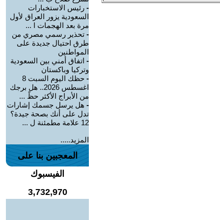
-
رئيس الاستخبارات
السعودية يزور العراق لأول
مرة بعد الهجمات ا ...
-
تحذير رسمي مصري من
طرق احتيال جديدة على
المواطنين
-
اتفاق أمني بين السعودية
وتركيا وباكستان
-
حظك اليوم السبت 8
اغسطس 2026.. هل برجك
من الأبراج الأكثر حظً ...
-
هل يرسل جسمك إشارات
تدل على أنك بصحة جيدة؟
12 علامة مطمئنة ل ...
المزيد.....
المعجبين بنا على
الفيسبوك
3,732,970