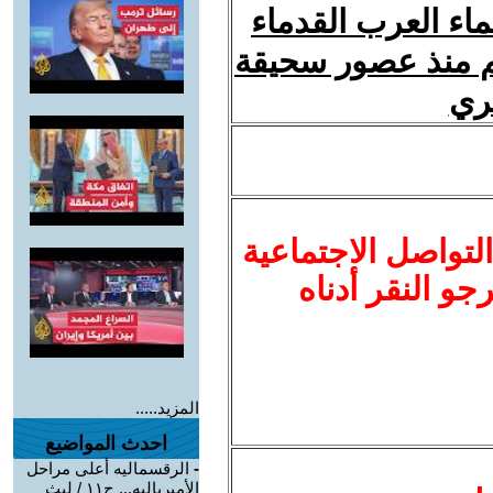
اء العرب القدماء
م منذ عصور سحيقة
مري
لتواصل الاجتماعية
نرجو النقر أدناه
المزيد.....
احدث المواضيع
-
الرقسماليه أعلى مراحل
الأمبرياليه... ج١١ / ليث