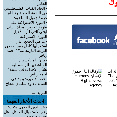
وك
الجادر
-
اتّحاد الكتاب الفلسطينيين
في الضفة الغربية وقطاع
غزة / جميل السلحوت
-
الثورة الاشتراكية على
طريق تحرير المرأة – إلى
ابنتي التي لم ... / تيار
الثورة الاشتراكية
-
ما هي الحجج التي
استعملها كارل بوبر لدحض
النزعة التاريخانية؟ / أحمد
رباص
-
بيان الماركسيين
المناهضين للرأسمالية
بشأن الأحداث في سبتة /
أحمد رباص
-
قصة قصيرة: وجهٌ في
العتمة / داود سلمان عجاج
المزيد.....
احدث الأخبار المهمة
-
عز الدين الكلاوي يكتب:
رغم الاستقبال الحافل.. هل
تسرع صلاح ب ...