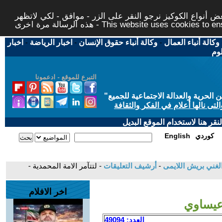
 أنواع الكوكيز نرجو النقر على الزر - موافق - لكي لاتظهر
This website uses cookies to ensure you ge
وكالة أنباء العمال
-
وكالة أنباء حقوق الإنسان
-
اخبار الرياضة
-
اخبار
لوم
التبرع للموقع - ادعمونا
حرية والعدالة الاجتماعية للجميع
"
تى نالها أعلام في الفكر والثقافة
قر هنا لاستخدام الموقع البديل
كوردي
English
الغني بريش اللايمى
-
أرشيف التعليقات
- لتتآمر الامة المحمدية -
اخر الافلام
 عيساوي
العدد: 49094