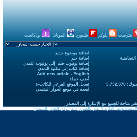
بنترست
بلوكر
فليبورد
الموبايل
بودكاست
اضافة موضوع جديد
التضامنية
اضافة خبر
إضافة يوتيوب-فلم إلى يوتيوب التمدن
إضافة كتاب إلى مكتبة التمدن
Add new article - English
أضف حملة
3,732,97
تعديل الموقع الفرعي للكاتب-ة
ابحث في موقع الحوار المتمدن
شر متاحة للجميع مع الإشارة إلى المصدر
ضاء هيئة الادارة لا تعبر بالضرورة عن رأي الحوار المتمدن