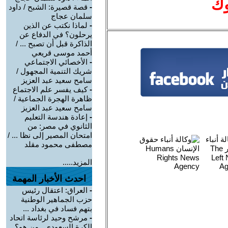
وك
-
قصة قصيرة: الشبح / داود
سلمان عجاج
-
لماذا نكتب عن الذين
يرحلون؟ في الدفاع عن
الذاكرة قبل أن تصبح ... /
أحمد موسى قريعي
-
الأخصائي الاجتماعي
شريك التنمية المجهول /
سامح سعيد عبد العزيز
-
كيف يفسر علم الاجتماع
ظاهرة الهجرة الجماعية /
سامح سعيد عبد العزيز
-
إعادة هندسة التعليم
الثانوي في مصر: من
امتحان المصير إلى نظا ... /
مصطفى محمود مقلد
المزيد.....
احدث الأخبار المهمة
-
العراق: اعتقال رئيس
حزب الجماهير الوطنية
بتهم فساد في بغداد ...
-
مرشح وحيد لرئاسة اتحاد
الكرة السعودي.. من هو؟