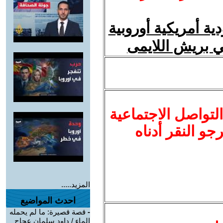
ة أمريكية أوروبية
ني بريش اللايمى
لتواصل الاجتماعية
نرجو النقر أدناه
المزيد.....
احدث المواضيع
-
قصة قصيرة: ما لم يحمله
الماء / داود سلمان عجاج