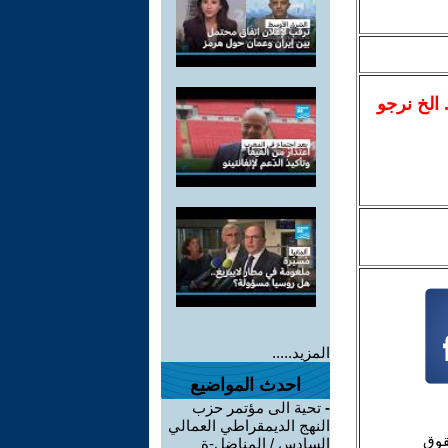
.. الخ نرجو
المزيد.....
احدث المواضيع
-
تحية الى مؤتمر حزب
النهج الديمقراطي العمالي
السادس / المناضل-ة