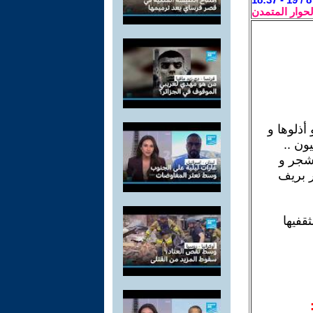
لحوار المتمدن
أذلوها و
 تركوه يتكاثر كالحشرات من 15 مليون إلى 90 مليون ..
لشجر و
ر بريف
قفيها