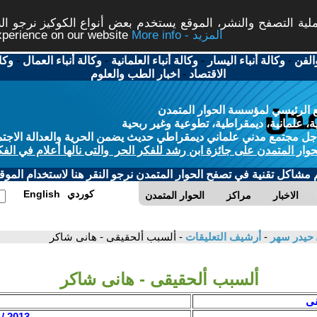
ة التصفح والنشر، الموقع يستخدم بعض أنواع الكوكيز نرجو النق
More info - المزيد
experience on our website
الفن
-
وكالة أنباء اليسار
-
وكالة أنباء العلمانية
-
وكالة أنباء العمال
-
وكا
الاقتصاد
-
اخبار الطب والعلوم
 الرئيسي لمؤسسة الحوار المتمدن
، علمانية، ديمقراطية، تطوعية وغير ربحية
ل مجتمع مدني علماني ديمقراطي حديث يضمن الحرية والعدالة الاجتم
حوار المتمدن على جائزة ابن رشد للفكر الحر والتى نالها أعلام في الفك
م مشاكل تقنية في تصفح الحوار المتمدن نرجو النقر هنا لاستخدام الموقع
كوردي
English
الاخبار
مراكز
الحوار المتمدن
 حيدر سهر
-
أرشيف التعليقات
- ألسبب ألحقيقى - هانى شاكر
ألسبب ألحقيقى - هانى شاكر
قى
2013 / 8 / 19 - 18:37