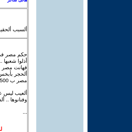
ألسبب ألحقي
__________
حكم مصر فى أ
فهانت مصر ووه
ألحجر بأبخس 
مصر ب 500 دولار للموسم !
ألعيب ليس عل
وفنانوها .. أل
...
ل