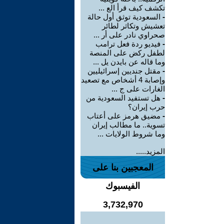
تكشف كيف قرأ الع ...
-
السعودية توثق أول حالة
تعشيش وتكاثر لطائر
صحراوي نادر على أر ...
-
فيديو ردة فعل ترامب
لطفل ركض على المنصة
وما قاله عن بايدن يل ...
-
مقتل جنديين إسرائيليين
وإصابة 4 أشخاص مع تصعيد
الغارات على ج ...
-
هل تستفيد السعودية من
حرب إيران؟
-
مضيق هرمز على أعتاب
تسوية.. ما مطالب إيران
وما شروط الولايات ...
المزيد.....
المعجبين بنا على
الفيسبوك
3,732,970