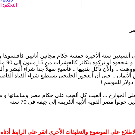
التحكم: ا
قى
_
لسبعين سنة ألأخيرة خمسة حكام مجانين أنانيين فأفلسوها و 
أذلوا شعبها .. و شجعوه أو
نت .. وألأن تأكل بثدييها .. فأصبح سهلاً جداً شراء ألبشر و أ
ألأثمان .. حتى أن ألعجوز ألخليجى يستطيع شراء ألفتاة ألقاص
ى ألجوارح ... ألعيب كل ألعيب على حكام مصر وساساتها و مث
ذين حولوا مصر ألقوية ألأبية ألكريمة إلى جيفة فى 70 سنة
لاطلاع على الموضوع والتعليقات الأخرى انقر على الرابط أدناه: