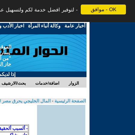
موافق - OK
لتوفير افضل خدمة لكم ولتسهيل عملي
أخبار عامة
-
وكالة أنباء المرأة
-
اخبار الأدب و
الموقع
يسارية
"من أج
حاز ال
إذا لديك
الزوار
اضافة/خدمات
بحث/الارشيف
الصفحة الرئيسية
-
المال الخليجي يحرق مصر /
- ألسبب ألحقي
هانى شاكر