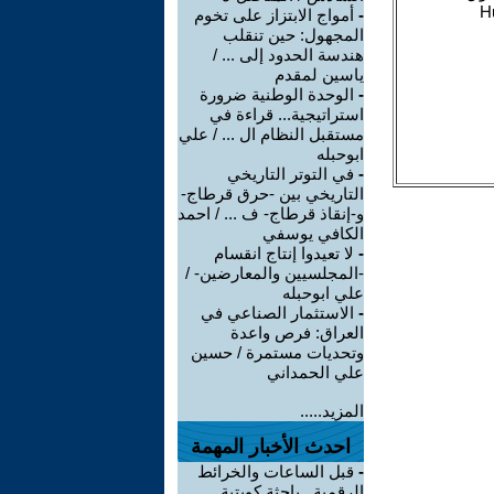
-
أمواج الابتزاز على تخوم
المجهول: حين تنقلب
هندسة الحدود إلى ... /
ياسين لمقدم
-
الوحدة الوطنية ضرورة
استراتيجية... قراءة في
مستقبل النظام ال ... / علي
ابوحبله
-
في التوتر التاريخي
التاريخي بين -حرق قرطاج-
و-إنقاذ قرطاج- ف ... / احمد
الكافي يوسفي
-
لا تعيدوا إنتاج انقسام
-المجلسيين والمعارضين- /
علي ابوحبله
-
الاستثمار الصناعي في
العراق: فرص واعدة
وتحديات مستمرة / حسين
علي الحمداني
المزيد.....
احدث الأخبار المهمة
-
قبل الساعات والخرائط
الرقمية.. باحثة كويتية